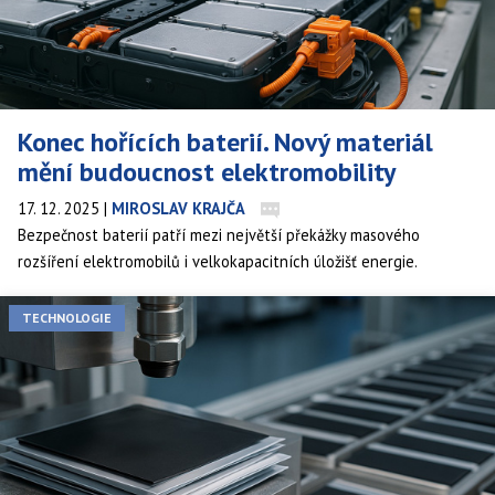
Konec hořících baterií. Nový materiál
mění budoucnost elektromobility
17. 12. 2025
|
MIROSLAV KRAJČA
Bezpečnost baterií patří mezi největší překážky masového
rozšíření elektromobilů i velkokapacitních úložišť energie.
Přehřívání, riziko vznícení a omezená životnost stále vyvolávají
obavy veřejnosti i průmyslu. Nový vědecký průlom však naznačuje,
TECHNOLOGIE
že by se tato slabá místa mohla stát minulostí. Výzkumníci
představili inovativní bateriovou technologii, která slibuje zásadně
vyšší stabilitu, menší riziko požáru a lepší využití v energetických
sítích