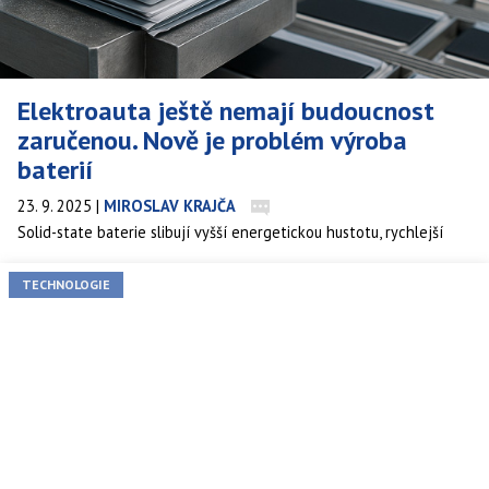
Elektroauta ještě nemají budoucnost
zaručenou. Nově je problém výroba
baterií
23. 9. 2025
|
MIROSLAV KRAJČA
Solid-state baterie slibují vyšší energetickou hustotu, rychlejší
nabíjení a větší bezpečnost pro elektromobily, ale cesta od
prototypů k masové výrobě je plná překážek. Nový článek z
TECHNOLOGIE
Interesting Engineering zdůrazňuje, že technologii „chemie“ už
zvládáme – teď se ukáže, kdo zvládne měřítko výroby, rozhraní
mezi materiály, a integraci se stávajícími linkami.