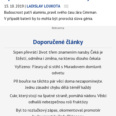
15. 10. 2019
|
LADISLAV LOUKOTA
Budoucnost patří aluminiu, pravil svého času Jára Cimrman.
V případě baterií by to mohla být prorocká slova génia.
Doporučené články
Srpen převrátí život třem znamením naruby. Čeká je
štěstí, odměna i změna, na kterou dlouho čekala
Vyřízeno: Fleury už si stihl s Muradovem domluvit
odvetu
Při bouřce na těchto pár věcí doma nezapomínejte.
Jednu zásadní chybu dělá téměř každý
Cukr, který stojí na špatné straně, pomáhá nádoru. Vědci
odhalili nebezpečnou roli fruktózy
Byl to rozlučkový zápas, okomentoval promotér