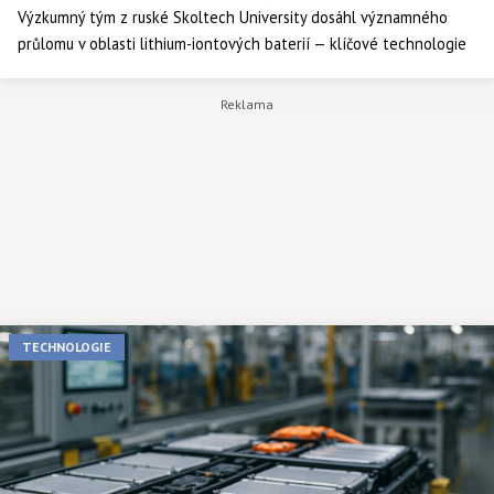
Výzkumný tým z ruské Skoltech University dosáhl významného
průlomu v oblasti lithium-iontových baterií — klíčové technologie
pro elektromobily, energetická úložiště i přenosné zařízení. Vědci
upravili strukturu kathodového materiálu tak, aby zpomalili pokles
kapacity během nabíjecích cyklů téměř o 50 %, což je zásadní krok
k bateriím, které déle vydrží a budou spolehlivější. Tento objev by
mohl mít dalekosáhlý dopad na celé odvětví technologií a
energetiky.
TECHNOLOGIE