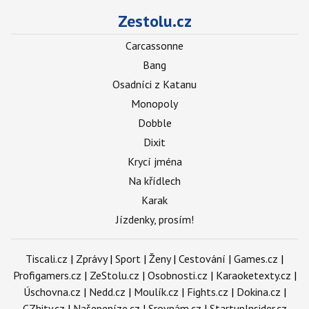
Zestolu.cz
Carcassonne
Bang
Osadníci z Katanu
Monopoly
Dobble
Dixit
Krycí jména
Na křídlech
Karak
Jízdenky, prosím!
Tiscali.cz
|
Zprávy
|
Sport
|
Ženy
|
Cestování
|
Games.cz
|
Profigamers.cz
|
ZeStolu.cz
|
Osobnosti.cz
|
Karaoketexty.cz
|
Úschovna.cz
|
Nedd.cz
|
Moulík.cz
|
Fights.cz
|
Dokina.cz
|
CZhity.cz
|
Našepeníze.cz
|
Srovnám.cz
|
StartupInsider.cz