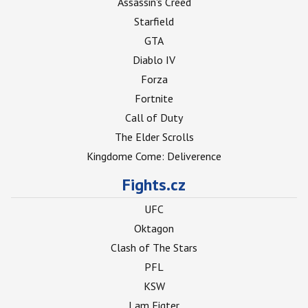
Assassin's Creed
Starfield
GTA
Diablo IV
Forza
Fortnite
Call of Duty
The Elder Scrolls
Kingdome Come: Deliverence
Fights.cz
UFC
Oktagon
Clash of The Stars
PFL
KSW
I am Figter