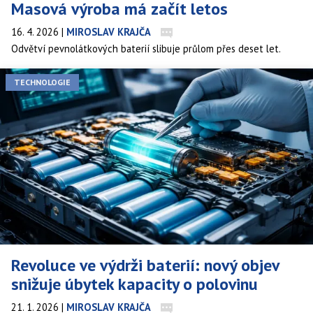
Masová výroba má začít letos
16. 4. 2026
|
MIROSLAV KRAJČA
Odvětví pevnolátkových baterií slibuje průlom přes deset let.
Kapalný elektrolyt konvenčních lithium-iontových baterií je
největším zdrojem tepelného úniku, tedy nebezpečí vzplanutí
TECHNOLOGIE
nebo výbuchu elektromobilu. Pevnolátkové baterie ho nahrazují
pevným materiálem — a slibují zároveň vyšší hustotu energie, delší
životnost i rychlejší nabíjení. Problém byl vždy ten samý: přechod
z laboratoře do průmyslové výroby. Čínská firma Greater Bay
Technology, technologický inkubátor automobilového giganta GAC
Group, nyní tvrdí, že tento problém vyřešila.
Revoluce ve výdrži baterií: nový objev
snižuje úbytek kapacity o polovinu
21. 1. 2026
|
MIROSLAV KRAJČA