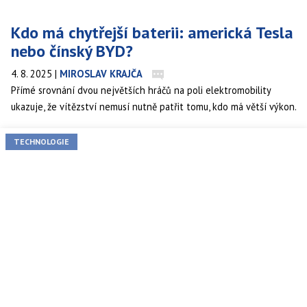
Kdo má chytřejší baterii: americká Tesla
nebo čínský BYD?
4. 8. 2025
|
MIROSLAV KRAJČA
Přímé srovnání dvou největších hráčů na poli elektromobility
ukazuje, že vítězství nemusí nutně patřit tomu, kdo má větší výkon.
Rozbor bateriových packů Tesly Model Y a čínského BYD Seagull
odhalil zásadní rozdíly v přístupu k designu, tepelné správě i
TECHNOLOGIE
využití prostoru. Čínská škola jednoduchosti totiž přináší
překvapivě elegantní výhody.