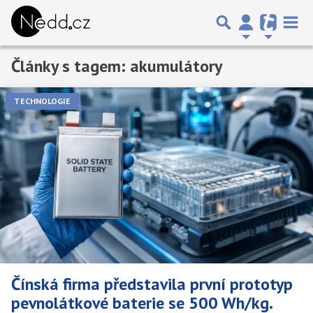
Články s tagem: akumulátory
Předchozí
1
2
Další
TECHNOLOGIE
Čínská firma představila první prototyp
pevnolátkové baterie se 500 Wh/kg.