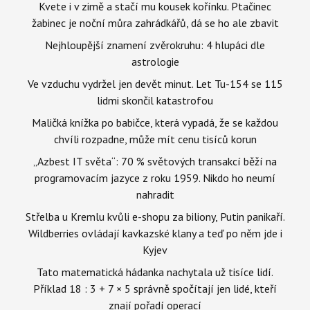
Kvete i v zimě a stačí mu kousek kořínku. Ptačinec
žabinec je noční můra zahrádkářů, dá se ho ale zbavit
Nejhloupější znamení zvěrokruhu: 4 hlupáci dle
astrologie
Ve vzduchu vydržel jen devět minut. Let Tu-154 se 115
lidmi skončil katastrofou
Maličká knížka po babičce, která vypadá, že se každou
chvíli rozpadne, může mít cenu tisíců korun
„Azbest IT světa“: 70 % světových transakcí běží na
programovacím jazyce z roku 1959. Nikdo ho neumí
nahradit
Střelba u Kremlu kvůli e-shopu za biliony, Putin panikaří.
Wildberries ovládají kavkazské klany a teď po něm jde i
Kyjev
Tato matematická hádanka nachytala už tisíce lidí.
Příklad 18 : 3 + 7 × 5 správně spočítají jen lidé, kteří
znají pořadí operací