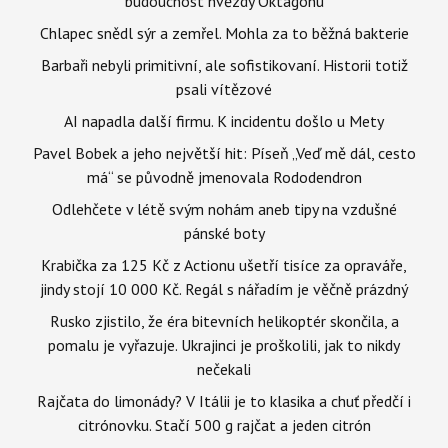
budoucnost hvězdy Oktagonu
Chlapec snědl sýr a zemřel. Mohla za to běžná bakterie
Barbaři nebyli primitivní, ale sofistikovaní. Historii totiž
psali vítězové
AI napadla další firmu. K incidentu došlo u Mety
Pavel Bobek a jeho největší hit: Píseň „Veď mě dál, cesto
má“ se původně jmenovala Rododendron
Odlehčete v létě svým nohám aneb tipy na vzdušné
pánské boty
Krabička za 125 Kč z Actionu ušetří tisíce za opraváře,
jindy stojí 10 000 Kč. Regál s nářadím je věčně prázdný
Rusko zjistilo, že éra bitevních helikoptér skončila, a
pomalu je vyřazuje. Ukrajinci je proškolili, jak to nikdy
nečekali
Rajčata do limonády? V Itálii je to klasika a chuť předčí i
citrónovku. Stačí 500 g rajčat a jeden citrón