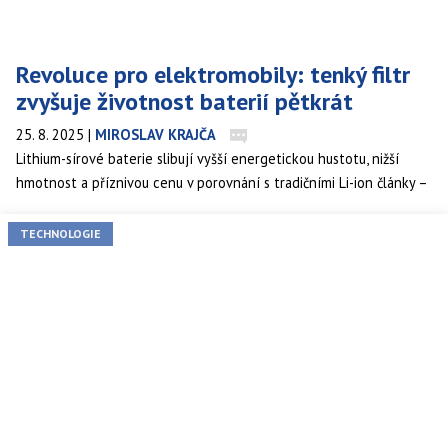
Revoluce pro elektromobily: tenký filtr
zvyšuje životnost baterií pětkrát
25. 8. 2025
|
MIROSLAV KRAJČA
Lithium-sírové baterie slibují vyšší energetickou hustotu, nižší
hmotnost a příznivou cenu v porovnání s tradičními Li-ion články –
ale dosud je omezoval tzv. shuttle efekt. Nová nanovrstvička
nazvaná HiSep-II funguje jako inteligentní filtr v separátoru,
TECHNOLOGIE
pětkrát prodlužuje životnost a otevírá cestu lehčím a
efektivnějším bateriím pro elektromobily a skladování energie.