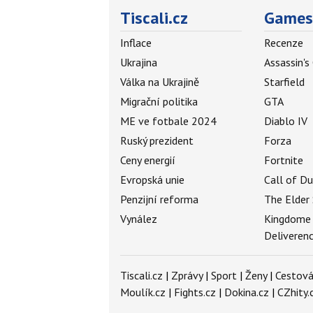
Tiscali.cz
Games
Inflace
Recenze
Ukrajina
Assassin's
Válka na Ukrajině
Starfield
Migrační politika
GTA
ME ve fotbale 2024
Diablo IV
Ruský prezident
Forza
Ceny energií
Fortnite
Evropská unie
Call of D
Penzijní reforma
The Elder 
Vynález
Kingdome
Deliveren
Tiscali.cz
|
Zprávy
|
Sport
|
Ženy
|
Cestová
Moulík.cz
|
Fights.cz
|
Dokina.cz
|
CZhity.