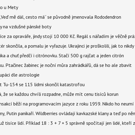
lo u Mety
eň „Veď mě dál, cesto má“ se původně jmenovala Rododendron
y na vzdušné pánské boty
íce za opraváře, jindy stojí 10 000 Kč. Regál s nářadím je věčně pr
ér skončila, a pomalu je vyřazuje. Ukrajinci je proškolili, jak to nikdy
ika a chuť předčí i citrónovku. Stačí 500 g rajčat a jeden citrón
ku. Ptačinec žabinec je noční můra zahrádkářů, dá se ho ale zbavit
upáci dle astrologie
et Tu-154 se 115 lidmi skončil katastrofou
á, že se každou chvíli rozpadne, může mít cenu tisíců korun
nsakcí běží na programovacím jazyce z roku 1959. Nikdo ho neumí 
ny, Putin panikaří. Wildberries ovládají kavkazské klany a teď po něm
isíce lidí. Příklad 18 : 3 + 7 × 5 správně spočítají jen lidé, kteří 