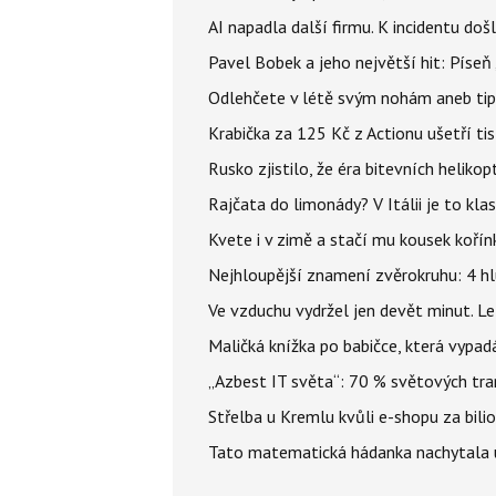
AI napadla další firmu. K incidentu doš
Pavel Bobek a jeho největší hit: Pís
Odlehčete v létě svým nohám aneb tip
Krabička za 125 Kč z Actionu ušetří tis
Rusko zjistilo, že éra bitevních helikopt
Rajčata do limonády? V Itálii je to klas
Kvete i v zimě a stačí mu kousek kořín
Nejhloupější znamení zvěrokruhu: 4 hl
Ve vzduchu vydržel jen devět minut. L
Maličká knížka po babičce, která vypad
„Azbest IT světa“: 70 % světových tra
Střelba u Kremlu kvůli e-shopu za bilio
Tato matematická hádanka nachytala už t