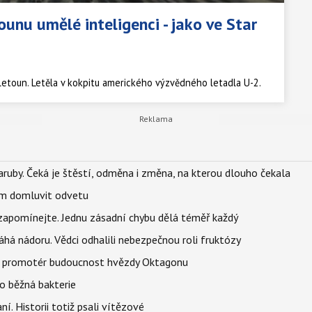
ounu umělé inteligenci - jako ve Star
 letoun. Letěla v kokpitu amerického výzvědného letadla U-2.
ruby. Čeká je štěstí, odměna i změna, na kterou dlouho čekala
vem domluvit odvetu
zapomínejte. Jednu zásadní chybu dělá téměř každý
áhá nádoru. Vědci odhalili nebezpečnou roli fruktózy
l promotér budoucnost hvězdy Oktagonu
o běžná bakterie
aní. Historii totiž psali vítězové