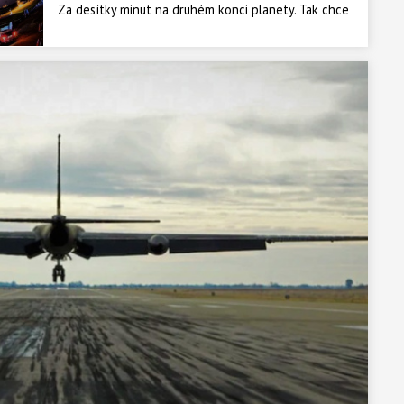
Za desítky minut na druhém konci planety. Tak chce
přepravovat své zásilky americká armáda.