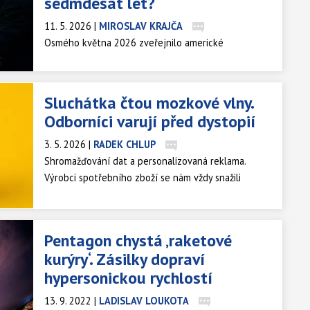
sedmdesát let?
11. 5. 2026
|
MIROSLAV KRAJČA
Osmého května 2026 zveřejnilo americké
ministerstvo války 161 doposud utajovaných
souborů o neidentifikovaných anomálních jevech.
Uvnitř: hlášení z misí Apollo, záznamy vojenských
Sluchátka čtou mozkové vlny.
dronů, svědectví agentů FBI a videa objektů
Odborníci varují před dystopií
pohybujících se způsobem, který standardní fyzika
dosud neumí vysvětlit.
3. 5. 2026
|
RADEK CHLUP
Shromažďování dat a personalizovaná reklama.
Výrobci spotřebního zboží se nám vždy snažili
dostat do hlavy. Americký neurotechnologický
startup Neurable tvrdí, že to dokáže.
Pentagon chystá ‚raketové
kurýry‘. Zásilky dopraví
hypersonickou rychlostí
13. 9. 2022
|
LADISLAV LOUKOTA