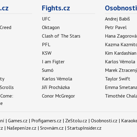
.cz
Fights.cz
Osobnosti
UFC
Andrej Babiš
 Creed
Oktagon
Petr Pavel
Clash of The Stars
Hana Zagorová
PFL
Kazma Kazmit
KSW
Kim Kardashian
I am Figter
Karlos Vémola
Sumó
Marek Ztracen
uty
Karlos Vémola
Taylor Swift
Scrolls
Jiří Procházka
Emma Smetan
 Come:
Conor McGregor
Timothée Chal
ce
ní
|
Games.cz
|
Profigamers.cz
|
ZeStolu.cz
|
Osobnosti.cz
|
Karaoke
cz
|
Našepeníze.cz
|
Srovnám.cz
|
StartupInsider.cz