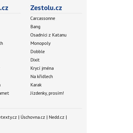
.cz
Zestolu.cz
Carcassonne
Bang
Osadníci z Katanu
ch
Monopoly
Dobble
Dixit
ý
Krycí jména
Na křídlech
a
Karak
amet
Jízdenky, prosím!
texty.cz
|
Úschovna.cz
|
Nedd.cz
|