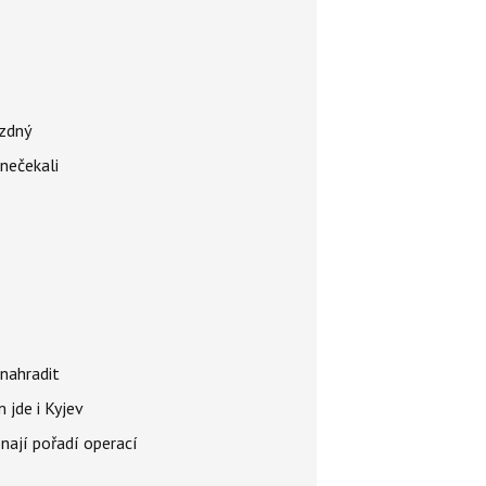
ázdný
 nečekali
nahradit
 jde i Kyjev
znají pořadí operací