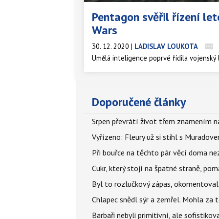
Pentagon svěřil řízení let
Wars
30. 12. 2020
|
LADISLAV LOUKOTA
Umělá inteligence poprvé řídila vojenský
Doporučené články
Srpen převrátí život třem znamením na
Vyřízeno: Fleury už si stihl s Murado
Při bouřce na těchto pár věcí doma ne
Cukr, který stojí na špatné straně, pom
Byl to rozlučkový zápas, okomentova
Chlapec snědl sýr a zemřel. Mohla za t
Barbaři nebyli primitivní, ale sofistikov