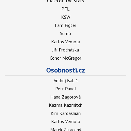
Clash of The Stars
PFL
KSW
I am Figter
Sumó
Karlos Vémola
Jiří Procházka
Conor McGregor
Osobnosti.cz
Andrej Babiš
Petr Pavel
Hana Zagorová
Kazma Kazmitch
Kim Kardashian
Karlos Vémola
Marek Ztracený