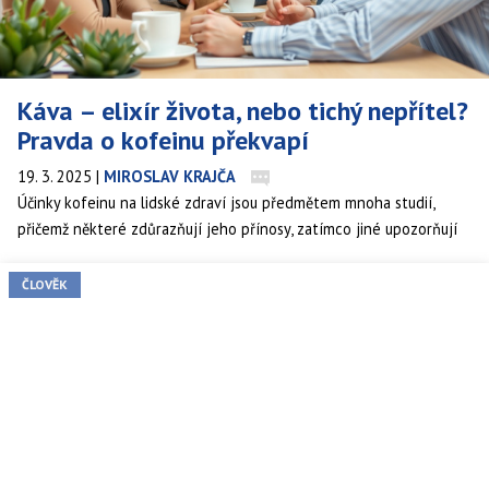
Káva – elixír života, nebo tichý nepřítel?
Pravda o kofeinu překvapí
19. 3. 2025
|
MIROSLAV KRAJČA
Účinky kofeinu na lidské zdraví jsou předmětem mnoha studií,
přičemž některé zdůrazňují jeho přínosy, zatímco jiné upozorňují
na možná rizika. Jaké jsou aktuální vědecké poznatky o kofeinu?​
ČLOVĚK