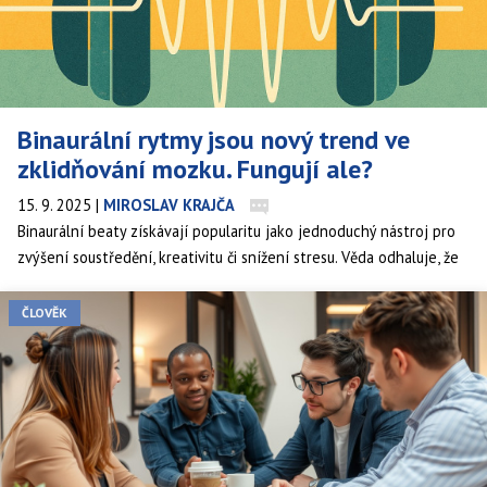
Binaurální rytmy jsou nový trend ve
zklidňování mozku. Fungují ale?
15. 9. 2025
|
MIROSLAV KRAJČA
Binaurální beaty získávají popularitu jako jednoduchý nástroj pro
zvýšení soustředění, kreativitu či snížení stresu. Věda odhaluje, že
přestože efekt existuje, není univerzální: záleží na frekvenci,
délce poslechu, osobní citlivosti a situaci. Co vlastně za hudebním
ČLOVĚK
trikem je a kdy se vyplatí je vyzkoušet?