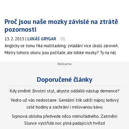
Proč jsou naše mozky závislé na ztrátě
pozornosti
13. 2. 2015
|
LUKÁŠ GRYGAR
Anglicky se tomu říká multitasking: zvládání více úkolů zároveň.
Mistry tohoto oboru jsou počítače, ale lidské mozky? Ty na něj
vůbec nejsou stavěné. Multitasking náš mozek dostává do smyčky,
kvůli které je čím dál těžší udržet pozornost.
Doporučené články
Kdy změnit životní styl, abyste oddálili nástup demence?
Vedro už vás nedostane: Geniální trik udrží nápoj ledový
celé hodiny a zachrání i milovanou kávu
Srpnová obloha předvede něco mimořádného. Zatmění
Slunce vystřídá noc plná padajících hvězd