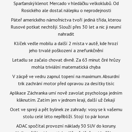
Sparťanský klenot Mercado v hledáčku velkoklubů. Od
Rosického ale dostal nálepku o neprodejnosti
Páteř amerického námořnictva tvoří jediná třída, kterou
Rusové potkat nechtějí. Slouží přes 30 let a nic ji neumí
nahradit
Klíček vedle mobilu a další 2 místa v autě, kde hrozí
jeho trvalé poškození a znefunkčnění
Letadlu se začalo chovat divně. Za 63 minut čiré hrůzy
mohla triviální matematická chyba
V zácpě ve vedru zapnul topení na maximum. Absurdní
trik zachrání motor před opravou za desítky tisíc
Aplikace Záchranka umí nově zavolat psychologa jedním
kliknutím. Zatím jen v jednom kraji, další už čekají
Ocet ve spreji a pět bylinek ze zahrady: vosy se k vašemu
stolu celé léto nepřiblíží. Stojí to pár korun
ADAC spočítal provozní náklady 30 SUV do koruny.