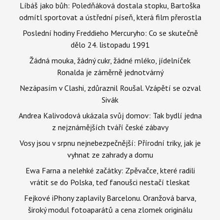
Líbáš jako bůh: Poledňáková dostala stopku, Bartoška
odmítl sportovat a ústřední píseň, která film přerostla
Poslední hodiny Freddieho Mercuryho: Co se skutečně
dělo 24. listopadu 1991
Žádná mouka, žádný cukr, žádné mléko, jídelníček
Ronalda je záměrně jednotvárný
Nezápasím v Clashi, zdůraznil Roušal. Vzápětí se ozval
Sivák
Andrea Kalivodová ukázala svůj domov: Tak bydlí jedna
z nejznámějších tváří české zábavy
Vosy jsou v srpnu nejnebezpečnější: Přírodní triky, jak je
vyhnat ze zahrady a domu
Ewa Farna a nelehké začátky: Zpěvačce, které radili
vrátit se do Polska, teď fanoušci nestačí tleskat
Fejkové iPhony zaplavily Barcelonu. Oranžová barva,
široký modul fotoaparátů a cena zlomek originálu