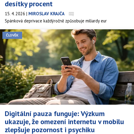
desítky procent
15. 4. 2026
|
MIROSLAV KRAJČA
Spánková deprivace každýročně způsobuje miliardy eur
ekonomických ztrát, tisíce dopravních nehod a nezměrné lidské
utrpení. Co když ale existuje levné, bezpečné a legální řešení,
ČLOVĚK
které dokáže mozek v kritisčkých chvílích nastartovat? Nová
studie publikovaná v prestižním vědeckém časopisu Scientific
Reports ukazuje, že jednorázová vysoká dávka kreatinu dokáže
částečně zvrátit kognitivní i metabolické dopady probdelé noci – a
to v řádu hodin.
Digitální pauza funguje: Výzkum
ukazuje, že omezení internetu v mobilu
zlepšuje pozornost i psychiku