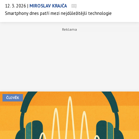
12. 3. 2026
|
MIROSLAV KRAJČA
Smartphony dnes patří mezi nejdůležitější technologie
každodenního života. Neustálé připojení k internetu ale může mít i
nečekané důsledky pro naši psychiku a schopnost soustředění.
Nová studie ukazuje, že pouhé dva týdny bez mobilního internetu
mohou výrazně zlepšit pozornost a subjektivní pocit pohody.
ČLOVĚK