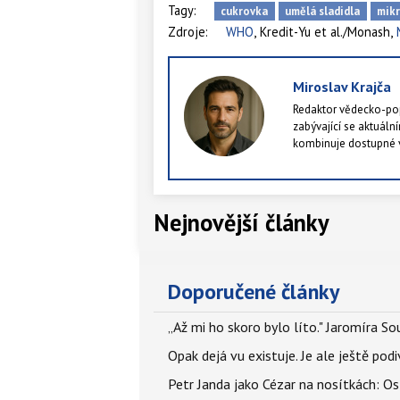
Tagy:
cukrovka
umělá sladidla
mik
,
,
Zdroje:
WHO
Kredit-Yu et al./Monash
Miroslav Krajča
Redaktor vědecko-pop
zabývající se aktuální
kombinuje dostupné v
publikovat články, kte
nebo alespoň po měs
Nejnovější články
Doporučené články
„Až mi ho skoro bylo líto." Jaromíra 
Opak dejá vu existuje. Je ale ještě podi
Petr Janda jako Cézar na nosítkách: Os