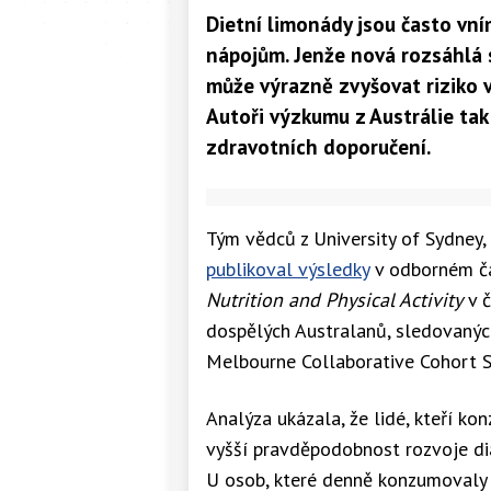
Dietní limonády jsou často vní
nápojům. Jenže nová rozsáhlá s
může výrazně zvyšovat riziko v
Autoři výzkumu z Austrálie tak
zdravotních doporučení.
Tým vědců z University of Sydney,
publikoval výsledky
v odborném č
Nutrition and Physical Activity
v č
dospělých Australanů, sledovaných
Melbourne Collaborative Cohort S
Analýza ukázala, že lidé, kteří ko
vyšší pravděpodobnost rozvoje diab
U osob, které denně konzumovaly s