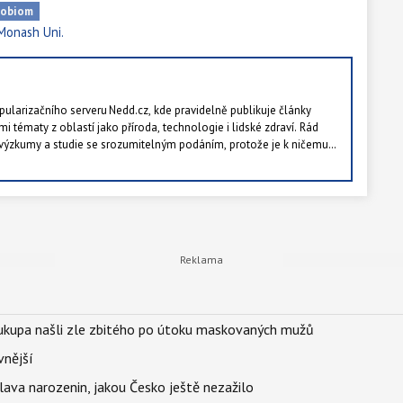
robiom
Monash Uni.
ularizačního serveru Nedd.cz, kde pravidelně publikuje články
mi tématy z oblastí jako příroda, technologie i lidské zdraví. Rád
ýzkumy a studie se srozumitelným podáním, protože je k ničemu
ré ocení pět lidí v republice. Ve volných chvílích rád chodí po lese a
tě.
Soukupa našli zle zbitého po útoku maskovaných mužů
vnější
lava narozenin, jakou Česko ještě nezažilo