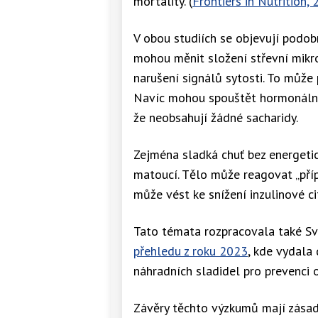
mortality. (
Frontiers in Nutrition,
V obou studiích se objevují podo
mohou měnit složení střevní mikro
narušení signálů sytosti. To může p
Navíc mohou spouštět hormonální r
že neobsahují žádné sacharidy.
Zejména sladká chuť bez energeti
matoucí. Tělo může reagovat „přípr
může vést ke snížení inzulinové c
Tato témata rozpracovala také S
přehledu z roku 2023
, kde vydala 
náhradních sladidel pro prevenci 
Závěry těchto výzkumů mají zásadn