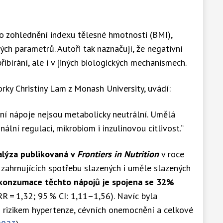
 po zohlednění indexu tělesné hmotnosti (BMI),
ch parametrů. Autoři tak naznačují, že negativní
ibírání, ale i v jiných biologických mechanismech.
orky Christiny Lam z Monash University, uvádí:
etní nápoje nejsou metabolicky neutrální. Umělá
lní regulaci, mikrobiom i inzulinovou citlivost.“
lýza publikovaná v
Frontiers in Nutrition
v roce
í zahrnujících spotřebu slazených i uměle slazených
konzumace těchto nápojů je spojena se 32%
R = 1,32; 95 % CI: 1,11–1,56). Navíc byla
m rizikem hypertenze, cévních onemocnění a celkové