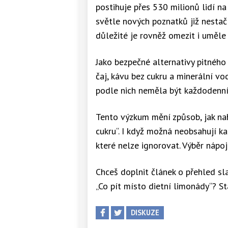
postihuje přes 530 milionů lidí na
světle nových poznatků již nestač
důležité je rovněž omezit i uměle
Jako bezpečné alternativy pitného
čaj, kávu bez cukru a minerální vo
podle nich neměla být každodenní
Tento výzkum mění způsob, jak na
cukru“. I když možná neobsahují 
které nelze ignorovat. Výběr nápojů
Chceš doplnit článek o přehled sla
„Co pít místo dietní limonády“? Sta
DISKUZE