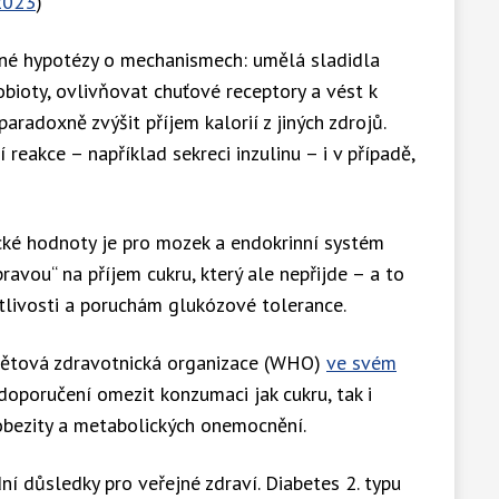
 2023
)
bné hypotézy o mechanismech: umělá sladidla
bioty, ovlivňovat chuťové receptory a vést k
aradoxně zvýšit příjem kalorií z jiných zdrojů.
eakce – například sekreci inzulinu – i v případě,
cké hodnoty je pro mozek a endokrinní systém
avou“ na příjem cukru, který ale nepřijde – a to
itlivosti a poruchám glukózové tolerance.
větová zdravotnická organizace (WHO)
ve svém
doporučení omezit konzumaci jak cukru, tak i
obezity a metabolických onemocnění.
í důsledky pro veřejné zdraví. Diabetes 2. typu