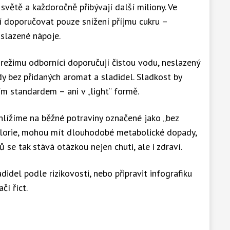
 světě a každoročně přibývají další miliony. Ve
í doporučovat pouze snížení příjmu cukru –
 slazené nápoje.
 režimu odborníci doporučují čistou vodu, neslazený
dy bez přidaných aromat a sladidel. Sladkost by
m standardem – ani v „light“ formě.
hlížíme na běžné potraviny označené jako „bez
kalorie, mohou mít dlouhodobé metabolické dopady,
 se tak stává otázkou nejen chuti, ale i zdraví.
didel podle rizikovosti, nebo připravit infografiku
čí říct.