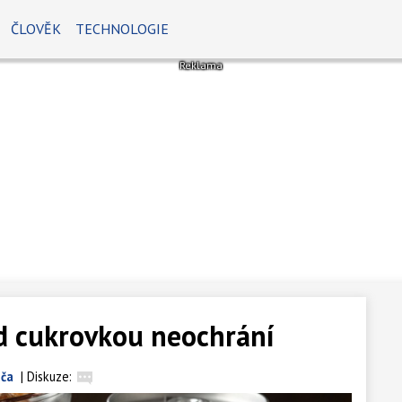
ČLOVĚK
TECHNOLOGIE
ed cukrovkou neochrání
jča
|
Diskuze: