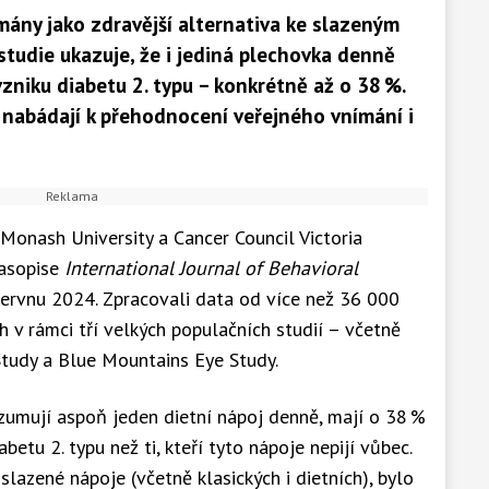
mány jako zdravější alternativa ke slazeným
tudie ukazuje, že i jediná plechovka denně
zniku diabetu 2. typu – konkrétně až o 38 %.
 nabádají k přehodnocení veřejného vnímání i
 Monash University a Cancer Council Victoria
asopise
International Journal of Behavioral
ervnu 2024. Zpracovali data od více než 36 000
 v rámci tří velkých populačních studií – včetně
tudy a Blue Mountains Eye Study.
nzumují aspoň jeden dietní nápoj denně, mají o 38 %
etu 2. typu než ti, kteří tyto nápoje nepijí vůbec.
lazené nápoje (včetně klasických i dietních), bylo