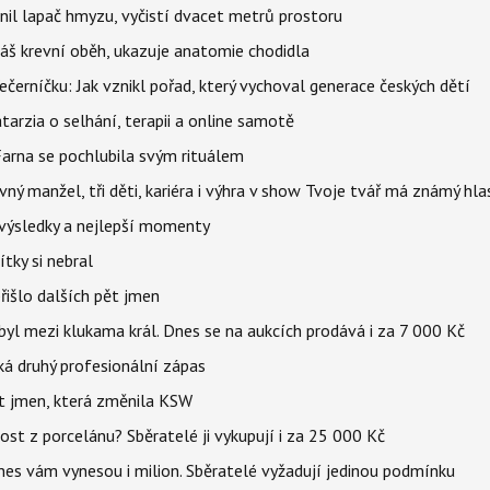
nil lapač hmyzu, vyčistí dvacet metrů prostoru
váš krevní oběh, ukazuje anatomie chodidla
černíčku: Jak vznikl pořad, který vychoval generace českých dětí
Katarzia o selhání, terapii a online samotě
Farna se pochlubila svým rituálem
ný manžel, tři děti, kariéra i výhra v show Tvoje tvář má známý hla
– výsledky a nejlepší momenty
tky si nebral
řišlo dalších pět jmen
byl mezi klukama král. Dnes se na aukcích prodává i za 7 000 Kč
eká druhý profesionální zápas
et jmen, která změnila KSW
st z porcelánu? Sběratelé ji vykupují i za 25 000 Kč
dnes vám vynesou i milion. Sběratelé vyžadují jedinou podmínku