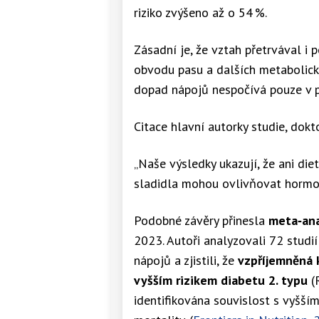
riziko zvýšeno až o 54 %.
Zásadní je, že vztah přetrvával i
obvodu pasu a dalších metabolický
dopad nápojů nespočívá pouze v př
Citace hlavní autorky studie, dokt
„Naše výsledky ukazují, že ani di
sladidla mohou ovlivňovat hormoná
Podobné závěry přinesla
meta‑ana
2023. Autoři analyzovali 72 studi
nápojů a zjistili, že
vzpříjemněná 
vyšším rizikem diabetu 2. typu
(R
identifikována souvislost s vyšší