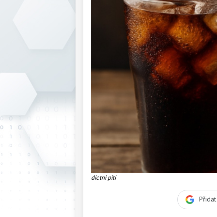
dietni piti
Přida