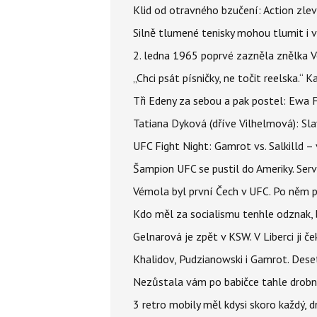
Klid od otravného bzučení: Action zlev
Silně tlumené tenisky mohou tlumit i 
2. ledna 1965 poprvé zazněla znělka Ve
„Chci psát písničky, ne točit reelska.“ 
Tři Edeny za sebou a pak postel: Ewa 
Tatiana Dyková (dříve Vilhelmová): Slav
UFC Fight Night: Gamrot vs. Salkilld 
Šampion UFC se pustil do Ameriky. Serví
Vémola byl první Čech v UFC. Po něm p
Kdo měl za socialismu tenhle odznak, 
Gelnarová je zpět v KSW. V Liberci ji č
Khalidov, Pudzianowski i Gamrot. Des
Nezůstala vám po babičce tahle drobno
3 retro mobily měl kdysi skoro každý, 