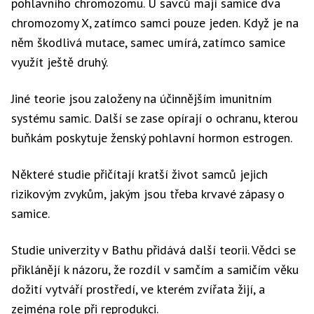
pohlavního chromozomu. U savců mají samice dva
chromozomy X, zatímco samci pouze jeden. Když je na
něm škodlivá mutace, samec umírá, zatímco samice
využít ještě druhý.
Jiné teorie jsou založeny na účinnějším imunitním
systému samic. Další se zase opírají o ochranu, kterou
buňkám poskytuje ženský pohlavní hormon estrogen.
Některé studie přičítají kratší život samců jejich
rizikovým zvykům, jakým jsou třeba krvavé zápasy o
samice.
Studie univerzity v Bathu přidává další teorii. Vědci se
přiklánějí k názoru, že rozdíl v samčím a samičím věku
dožití vytváří prostředí, ve kterém zvířata žijí, a
zejména role při reprodukci.