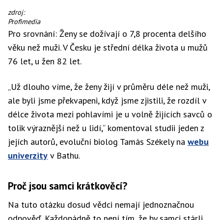
Plážová
zdroj:
idylka.
Profimedia
Samec
Pro srovnání: Ženy se dožívají o 7,8 procenta delšího
a
věku než muži. V Česku je střední délka života u mužů
samice
rypouše
76 let, u žen 82 let.
sloního.
„Už dlouho víme, že ženy žijí v průměru déle než muži,
ale byli jsme překvapeni, když jsme zjistili, že rozdíl v
délce života mezi pohlavími je u volně žijících savců o
tolik výraznější než u lidí,“ komentoval studii jeden z
jejích autorů, evoluční biolog Tamás Székely na
webu
univerzity
v Bathu.
Proč jsou samci krátkověcí?
Na tuto otázku dosud vědci nemají jednoznačnou
odpověď. Každopádně to není tím, že by samci stárli