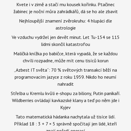
Kvete i v zimě a stačí mu kousek kořínku. Ptačinec
žabinec je noční můra zahrádkářů, dá se ho ale zbavit
Nejhloupější znamení zvěrokruhu: 4 hlupáci dle
astrologie
Ve vzduchu vydržel jen devět minut. Let Tu-154 se 115
lidmi skončil katastrofou
Maličká knížka po babičce, která vypadá, že se každou
chvíli rozpadne, může mít cenu tisíců korun
„Azbest IT světa“: 70 % světových transakcí běží na
programovacím jazyce z roku 1959. Nikdo ho neumí
nahradit
Střelba u Kremlu kvůli e-shopu za biliony, Putin panikaří.
Wildberries ovládají kavkazské klany a teď po něm jde i
Kyjev
Tato matematická hádanka nachytala už tisíce lidí.
Příklad 18 : 3 + 7 × 5 správně spočítají jen lidé, kteří
znají pořadí operací