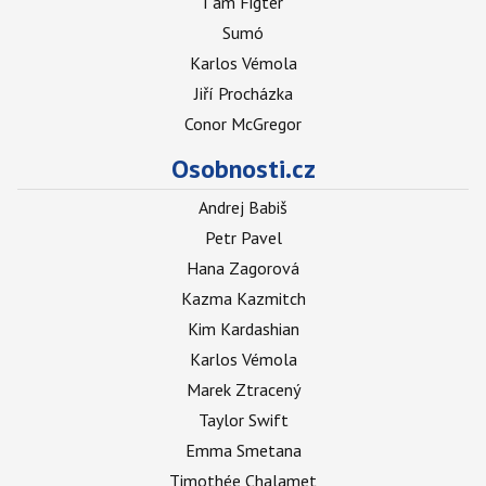
I am Figter
Sumó
Karlos Vémola
Jiří Procházka
Conor McGregor
Osobnosti.cz
Andrej Babiš
Petr Pavel
Hana Zagorová
Kazma Kazmitch
Kim Kardashian
Karlos Vémola
Marek Ztracený
Taylor Swift
Emma Smetana
Timothée Chalamet