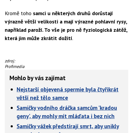
Kromě toho
samci u některých druhů dorůstají
výrazně větší velikosti a mají výrazné pohlavní rysy,
například paroží. To vše je pro ně fyziologická zátěž,
která jim může zkrátit dožití
.
Srny
zdroj:
mi
Profimedia
nasadily
Mohlo by vás zajímat
parohy.
Copak
Nejstarší objevená spermie byla čtyřikrát
se
ale
větší než tělo samce
s
nimi
Samičky vodního dráčka samcům 'kradou
dá
geny', aby mohly mít mláďata i bez nich
dlouho
žít?
Samičky vážek předstírají smrt, aby unikly
Jelen