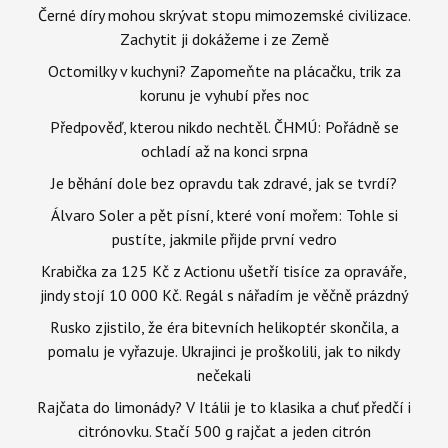
Černé díry mohou skrývat stopu mimozemské civilizace.
Zachytit ji dokážeme i ze Země
Octomilky v kuchyni? Zapomeňte na plácačku, trik za
korunu je vyhubí přes noc
Předpověď, kterou nikdo nechtěl. ČHMÚ: Pořádně se
ochladí až na konci srpna
Je běhání dole bez opravdu tak zdravé, jak se tvrdí?
Álvaro Soler a pět písní, které voní mořem: Tohle si
pustíte, jakmile přijde první vedro
Krabička za 125 Kč z Actionu ušetří tisíce za opraváře,
jindy stojí 10 000 Kč. Regál s nářadím je věčně prázdný
Rusko zjistilo, že éra bitevních helikoptér skončila, a
pomalu je vyřazuje. Ukrajinci je proškolili, jak to nikdy
nečekali
Rajčata do limonády? V Itálii je to klasika a chuť předčí i
citrónovku. Stačí 500 g rajčat a jeden citrón