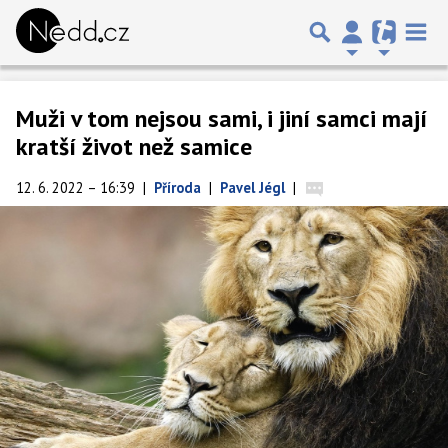
Muži v tom nejsou sami, i jiní samci mají
kratší život než samice
12. 6. 2022 – 16:39
|
Příroda
|
Pavel Jégl
|