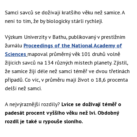
Samci savců se dožívají kratšího věku než samice. A
není to tím, že by biologicky stárli rychleji.
Výzkum Univerzity v Bathu, publikovaný v prestižním
žurnálu
Proceedings of the National Academy of
Sciences
mapoval průměrný věk 101 druhů volně
žijících savců na 134 různých místech planety. Zjistil,
že samice žijí déle než samci téměř ve dvou třetinách
případů. Co víc, v průměru mají život o 18,6 procenta
delší než samci.
A nejvýraznější rozdíly?
Lvice se dožívají téměř o
padesát procent vyššího věku než lvi. Obdobný
rozdíl je také u rypouše sloního.