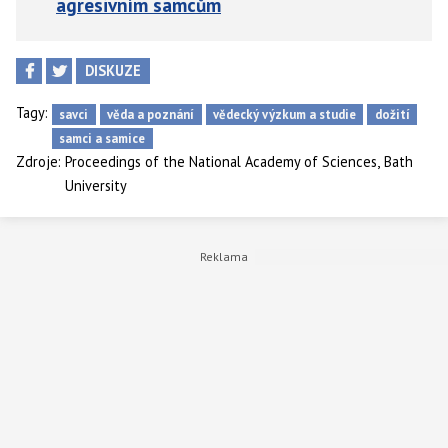
agresivním samcům
evropský.
DISKUZE
Tagy:
savci
věda a poznání
vědecký výzkum a studie
dožití
samci a samice
,
Zdroje:
Proceedings of the National Academy of Sciences
Bath
University