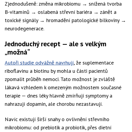
Zjednodušeně: změna mikrobiomu → snížená tvorba
B-vitamínů → oslabená střevní bariéra → zánět a
toxické signály → hromadění patologické bílkoviny →
neurodegenerace.
Jednoduchý recept — ale s velkým
„možná“
Autoři studie odvážně navrhují
, že suplementace
riboflavinu a biotinu by mohla u části pacientů
zpomalit průběh nemoci. Tato možnost je zvláště
lákavá vzhledem k omezeným možnostem současné
terapie — dnes léky hlavně zmírňují symptomy a
nahrazují dopamin, ale chorobu nezastavují.
Navíc existují širší snahy o ovlivnění střevního
mikrobiomu: od prebiotik a probiotik, přes dietní