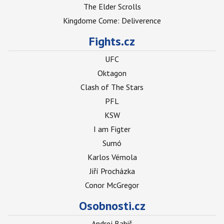
The Elder Scrolls
Kingdome Come: Deliverence
Fights.cz
UFC
Oktagon
Clash of The Stars
PFL
KSW
I am Figter
Sumó
Karlos Vémola
Jiří Procházka
Conor McGregor
Osobnosti.cz
Andrej Babiš