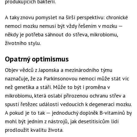
produkujících bakterií.
A taky znovu pomyslet na širší perspektivu: chronické
nemoci mozku nemusí být vždy řešením v mozku —
někdy je potřeba sáhnout do střeva, mikrobiomu,
životního stylu.
Opatrný optimismus
Objev vědců z Japonska a mezinárodního týmu
naznačuje, že za Parkinsonovou nemocí může stát víc
než genetika a stáří. Může to být i proměna v
mikrobiomu, která oslabí přirozenou ochranu střev a
spustí řetězec událostí vedoucích k degeneraci mozku.
A pokud je to tak — jednoduchý doplněk B-vitamínů by
mohl být jedním z nástrojů, jak desetitisícům lidí
prodloužit kvalitu života.