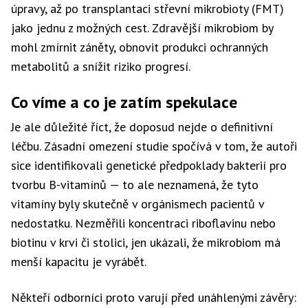
úpravy, až po transplantaci střevní mikrobioty (FMT)
jako jednu z možných cest. Zdravější mikrobiom by
mohl zmírnit záněty, obnovit produkci ochranných
metabolitů a snížit riziko progresí.
Co víme a co je zatím spekulace
Je ale důležité říct, že doposud nejde o definitivní
léčbu. Zásadní omezení studie spočívá v tom, že autoři
sice identifikovali genetické předpoklady bakterií pro
tvorbu B-vitamínů — to ale neznamená, že tyto
vitamíny byly skutečně v orgánismech pacientů v
nedostatku. Nezměřili koncentraci riboflavinu nebo
biotinu v krvi či stolici, jen ukázali, že mikrobiom má
menší kapacitu je vyrábět.
Někteří odborníci proto varují před unáhlenými závěry: