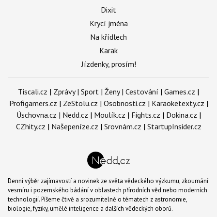
Dixit
Krycí jména
Na křídlech
Karak
Jízdenky, prosím!
Tiscali.cz
|
Zprávy
|
Sport
|
Ženy
|
Cestování
|
Games.cz
|
Profigamers.cz
|
ZeStolu.cz
|
Osobnosti.cz
|
Karaoketexty.cz
|
Úschovna.cz
|
Nedd.cz
|
Moulík.cz
|
Fights.cz
|
Dokina.cz
|
CZhity.cz
|
Našepeníze.cz
|
Srovnám.cz
|
StartupInsider.cz
Denní výběr zajímavostí a novinek ze světa vědeckého výzkumu, zkoumání
vesmíru i pozemského bádání v oblastech přírodních věd nebo moderních
technologií. Píšeme čtivě a srozumitelně o tématech z astronomie,
biologie, fyziky, umělé inteligence a dalších vědeckých oborů.