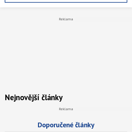
zdraví. Rád kombinuje dostupné výzkumy a
studie se srozumitelným podáním, protože je
k ničemu publikovat články, které ocení pět
lidí v republice. Ve volných chvílích rád chodí
po lese a nebo alespoň po městě.
Nejnovější články
Doporučené články