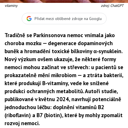
vitaminy
zdroj: ChatGPT
Přidat mezi oblíbené zdroje na Googlu
Tradičně se Parkinsonova nemoc vnímala jako
choroba mozku — degenerace dopaminových
buněk a hromadění toxické bílkoviny α‑synuklein.
Nový výzkum ovšem ukazuje, že některé formy
nemoci mohou začínat ve střevech: u pacientů se
prokazatelně mění mikrobiom — a ztráta bakterií,
které produkují B-vitamíny, vede ke snížené
produkci ochranných metabolitů. Autoři studie,
publikované v květnu 2024, navrhují potenciálně
jednoduchou léčbu: doplnění vitamínů B2
(riboflavin) a B7 (biotin), které by mohly zpomalit
rozvoj nemoci.