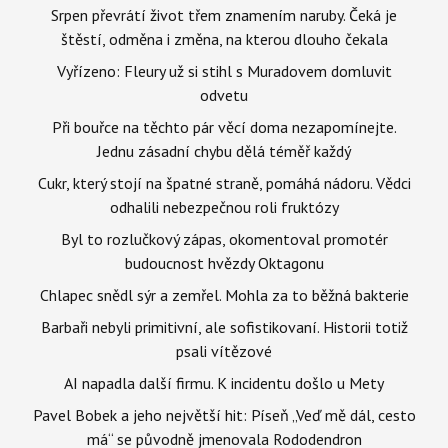
Srpen převrátí život třem znamením naruby. Čeká je
štěstí, odměna i změna, na kterou dlouho čekala
Vyřízeno: Fleury už si stihl s Muradovem domluvit
odvetu
Při bouřce na těchto pár věcí doma nezapomínejte.
Jednu zásadní chybu dělá téměř každý
Cukr, který stojí na špatné straně, pomáhá nádoru. Vědci
odhalili nebezpečnou roli fruktózy
Byl to rozlučkový zápas, okomentoval promotér
budoucnost hvězdy Oktagonu
Chlapec snědl sýr a zemřel. Mohla za to běžná bakterie
Barbaři nebyli primitivní, ale sofistikovaní. Historii totiž
psali vítězové
AI napadla další firmu. K incidentu došlo u Mety
Pavel Bobek a jeho největší hit: Píseň „Veď mě dál, cesto
má“ se původně jmenovala Rododendron