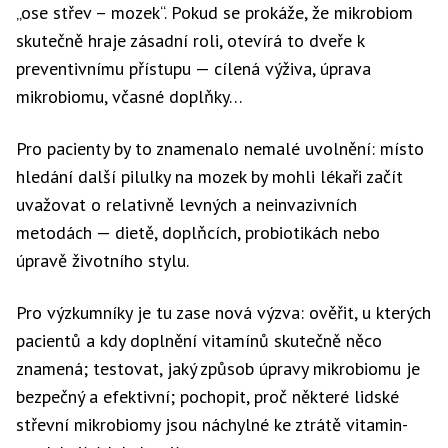
„ose střev – mozek“. Pokud se prokáže, že mikrobiom
skutečně hraje zásadní roli, otevírá to dveře k
preventivnímu přístupu — cílená výživa, úprava
mikrobiomu, včasné doplňky…
Pro pacienty by to znamenalo nemalé uvolnění: místo
hledání další pilulky na mozek by mohli lékaři začít
uvažovat o relativně levných a neinvazivních
metodách — dietě, doplňcích, probiotikách nebo
úpravě životního stylu.
Pro výzkumníky je tu zase nová výzva: ověřit, u kterých
pacientů a kdy doplnění vitamínů skutečně něco
znamená; testovat, jaký způsob úpravy mikrobiomu je
bezpečný a efektivní; pochopit, proč některé lidské
střevní mikrobiomy jsou náchylné ke ztrátě vitamin-