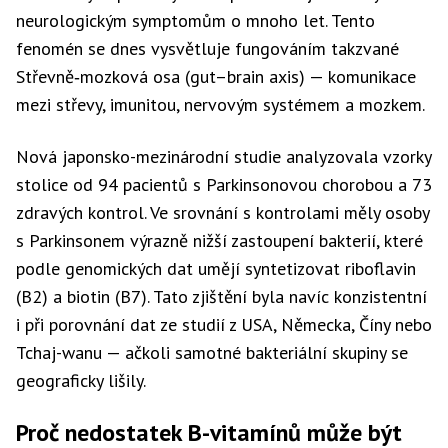
neurologickým symptomům o mnoho let. Tento
fenomén se dnes vysvětluje fungováním takzvané
Střevně‑mozková osa (gut–brain axis) — komunikace
mezi střevy, imunitou, nervovým systémem a mozkem.
Nová japonsko-mezinárodní studie analyzovala vzorky
stolice od 94 pacientů s Parkinsonovou chorobou a 73
zdravých kontrol. Ve srovnání s kontrolami měly osoby
s Parkinsonem výrazně nižší zastoupení bakterií, které
podle genomických dat umějí syntetizovat riboflavin
(B2) a biotin (B7). Tato zjištění byla navíc konzistentní
i při porovnání dat ze studií z USA, Německa, Číny nebo
Tchaj-wanu — ačkoli samotné bakteriální skupiny se
geograficky lišily.
Proč nedostatek B-vitamínů může být