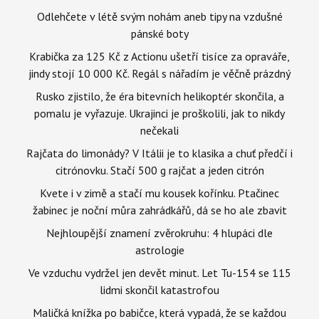
Odlehčete v létě svým nohám aneb tipy na vzdušné
pánské boty
Krabička za 125 Kč z Actionu ušetří tisíce za opraváře,
jindy stojí 10 000 Kč. Regál s nářadím je věčně prázdný
Rusko zjistilo, že éra bitevních helikoptér skončila, a
pomalu je vyřazuje. Ukrajinci je proškolili, jak to nikdy
nečekali
Rajčata do limonády? V Itálii je to klasika a chuť předčí i
citrónovku. Stačí 500 g rajčat a jeden citrón
Kvete i v zimě a stačí mu kousek kořínku. Ptačinec
žabinec je noční můra zahrádkářů, dá se ho ale zbavit
Nejhloupější znamení zvěrokruhu: 4 hlupáci dle
astrologie
Ve vzduchu vydržel jen devět minut. Let Tu-154 se 115
lidmi skončil katastrofou
Maličká knížka po babičce, která vypadá, že se každou