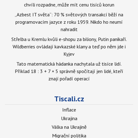
chvíli rozpadne, může mít cenu tisíců korun
„Azbest IT světa“: 70 % světových transakcí běží na
programovacím jazyce z roku 1959. Nikdo ho neumí
nahradit
Střelba u Kremlu kvůli e-shopu za biliony, Putin panikaří.
Wildberries ovládají kavkazské klany a teď po něm jde i
Kyjev
Tato matematická hádanka nachytala už tisíce lidí.
Příklad 18 : 3 + 7 × 5 správně spočítají jen lidé, kteří
znají pořadí operací
Tiscali.cz
Inflace
Ukrajina
Válka na Ukrajině
Migrační politika