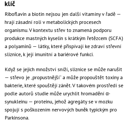
klíč
Riboflavin a biotin nejsou jen další vitamíny v řadě —
hrají zásadní roli v metabolických procesech
organismu. V kontextu střev to znamená podporu
produkce mastných kyselin s krátkým řetězcem (SCFA)
a polyaminů — látky, které přispívají ke zdraví střevní
sliznice, k její imunitní a bariérové funkci.
Když se jejich množství sníží, sliznice se může narušit
— střevo je „propustnější“ a může propouštět toxiny a
bakterie, které spouštějí zánět. V takovém prostředí se
podle autorů studie může urychlit hromadění α-
synukleinu — proteinu, jehož agregáty se v mozku
spojují s poškozením nervových buněk typickým pro
Parkinsona.