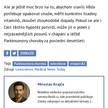
Ale je ještě moc brzo na to, abychom slavili. Věda
potřebuje opakovat studie, měřit konkrétní hladiny
vitamínů, zkoušet dlouhodobé dopady. Pokud se ale i
část těchto hypotéz potvrdí, může jít o jeden z
nejzásadnějších posunů v chápání a léčbě
Parkinsonovy choroby za poslední desetiletí.
DISKUZE
Tagy:
Parkinsonova choroba
mikrobiom
vitamin B2
,
Zdroje:
Livescience
Medical News Today
Miroslav Krajča
Redaktor vědecko-popularizačního
serveru Nedd.cz, kde pravidelně publikuje
články zabývající se aktuálními tématy z
oblastí jako příroda, technologie i lidské