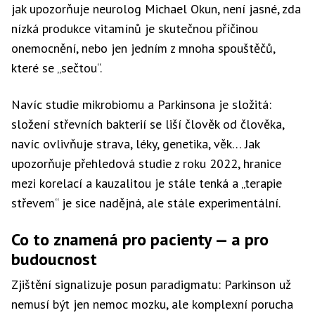
jak upozorňuje neurolog Michael Okun, není jasné, zda
nízká produkce vitamínů je skutečnou příčinou
onemocnění, nebo jen jedním z mnoha spouštěčů,
které se „sečtou“.
Navíc studie mikrobiomu a Parkinsona je složitá:
složení střevních bakterií se liší člověk od člověka,
navíc ovlivňuje strava, léky, genetika, věk… Jak
upozorňuje přehledová studie z roku 2022, hranice
mezi korelací a kauzalitou je stále tenká a „terapie
střevem“ je sice nadějná, ale stále experimentální.
Co to znamená pro pacienty — a pro
budoucnost
Zjištění signalizuje posun paradigmatu: Parkinson už
nemusí být jen nemoc mozku, ale komplexní porucha