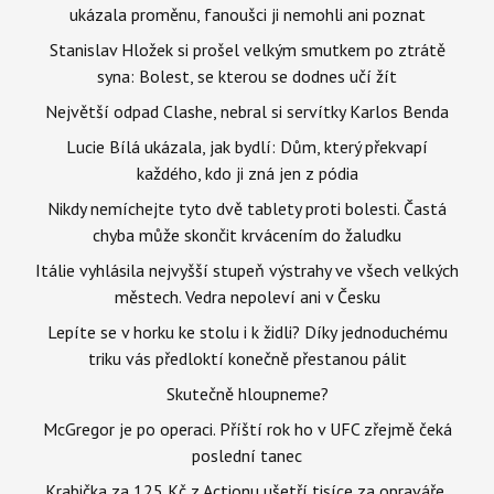
ukázala proměnu, fanoušci ji nemohli ani poznat
Stanislav Hložek si prošel velkým smutkem po ztrátě
syna: Bolest, se kterou se dodnes učí žít
Největší odpad Clashe, nebral si servítky Karlos Benda
Lucie Bílá ukázala, jak bydlí: Dům, který překvapí
každého, kdo ji zná jen z pódia
Nikdy nemíchejte tyto dvě tablety proti bolesti. Častá
chyba může skončit krvácením do žaludku
Itálie vyhlásila nejvyšší stupeň výstrahy ve všech velkých
městech. Vedra nepoleví ani v Česku
Lepíte se v horku ke stolu i k židli? Díky jednoduchému
triku vás předloktí konečně přestanou pálit
Skutečně hloupneme?
McGregor je po operaci. Příští rok ho v UFC zřejmě čeká
poslední tanec
Krabička za 125 Kč z Actionu ušetří tisíce za opraváře,