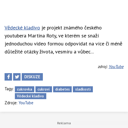
Vědecké kladivo
je projekt známého českého
youtubera Martina Roty, ve kterém se snaží
jednoduchou video formou odpovídat na více či méně
důležité otázky života, vesmíru a vůbec...
zdroj:
YouTube
DISKUZE
Tagy:
cukrovka
cukroví
diabetes
sladkosti
Vědecké kladivo
Zdroje:
YouTube