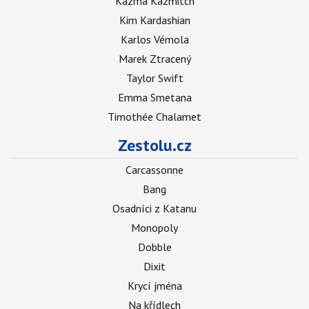
Kazma Kazmitch
Kim Kardashian
Karlos Vémola
Marek Ztracený
Taylor Swift
Emma Smetana
Timothée Chalamet
Zestolu.cz
Carcassonne
Bang
Osadníci z Katanu
Monopoly
Dobble
Dixit
Krycí jména
Na křídlech