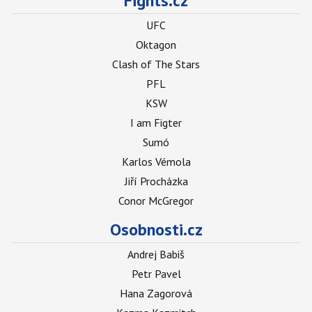
Fights.cz
UFC
Oktagon
Clash of The Stars
PFL
KSW
I am Figter
Sumó
Karlos Vémola
Jiří Procházka
Conor McGregor
Osobnosti.cz
Andrej Babiš
Petr Pavel
Hana Zagorová