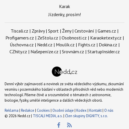
Karak
Jízdenky, prosím!
Tiscali.cz
|
Zprávy
|
Sport
|
Ženy
|
Cestování
|
Games.cz
|
Profigamers.cz
|
ZeStolu.cz
|
Osobnosti.cz
|
Karaoketexty.cz
|
Úschovna.cz
|
Nedd.cz
|
Moulík.cz
|
Fights.cz
|
Dokina.cz
|
CZhity.cz
|
Našepeníze.cz
|
Srovnám.cz
|
StartupInsider.cz
Denní výběr zajímavostí a novinek ze světa vědeckého výzkumu, zkoumání
vesmíru i pozemského bádání v oblastech přírodních věd nebo moderních
technologií. Píšeme čtivě a srozumitelně o tématech z astronomie,
biologie, fyziky, umělé inteligence a dalších vědeckých oborů.
Reklama
|
Redakce
|
Cookies
|
Osobní údaje
|
Kodex
|
Kontakt
|
O nás
© 2026 Nedd.cz |
TISCALI MEDIA, a.s.
|
Člen skupiny DIGNITY, s.r.o.