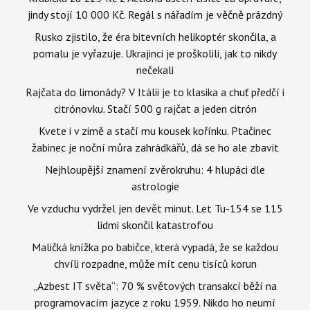
jindy stojí 10 000 Kč. Regál s nářadím je věčně prázdný
Rusko zjistilo, že éra bitevních helikoptér skončila, a
pomalu je vyřazuje. Ukrajinci je proškolili, jak to nikdy
nečekali
Rajčata do limonády? V Itálii je to klasika a chuť předčí i
citrónovku. Stačí 500 g rajčat a jeden citrón
Kvete i v zimě a stačí mu kousek kořínku. Ptačinec
žabinec je noční můra zahrádkářů, dá se ho ale zbavit
Nejhloupější znamení zvěrokruhu: 4 hlupáci dle
astrologie
Ve vzduchu vydržel jen devět minut. Let Tu-154 se 115
lidmi skončil katastrofou
Maličká knížka po babičce, která vypadá, že se každou
chvíli rozpadne, může mít cenu tisíců korun
„Azbest IT světa“: 70 % světových transakcí běží na
programovacím jazyce z roku 1959. Nikdo ho neumí