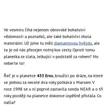
Ve vesmíru číhá nejenom obrovské bohatství
vědomostí a poznatků, ale také bohatství zhola
materiální. Už jsme tu měli
diamantovou hvězdu
, ale
ta je od nás přecejen notný kus cesty. Oproti tomu
planetka ze zlata, lelkující v podstatě za rohem? No
neberte to!
Řeč je o planetce
433 Eros
, kroužící po dráze, na které
se jednou za necelé dva roky potkává s Marsem. V
roce 1998 se u ní poprvé zastavila sonda NEAR a o tři
roky později na planetce dokonce úspěšně přistála. Co
našla?