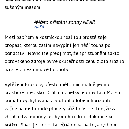
sušeným masem.
zdroj:
Místo přistání sondy NEAR
NASA
Mezi papírem a kosmickou realitou prostě zeje
propast, kterou zatím nevyplní jen něčí touha po
bohatství. Navíc lze předjímat, že zpřístupnění takto
obrovského zdroje by ve skutečnosti cenu zlata srazilo
na zcela nezajímavé hodnoty.
Vytěžení Erosu by přesto mělo minimálně jedno
praktické hledisko. Dráha planetky je gravitací Marsu
pomalu vychylována a v dlouhodobém horizontu
začne namísto rudé planety křížit nás – s tím, že za
zhruba dva milióny let by mohlo dojít dokonce
ke
srážce
. Snad je to dostatečná doba na to, abychom