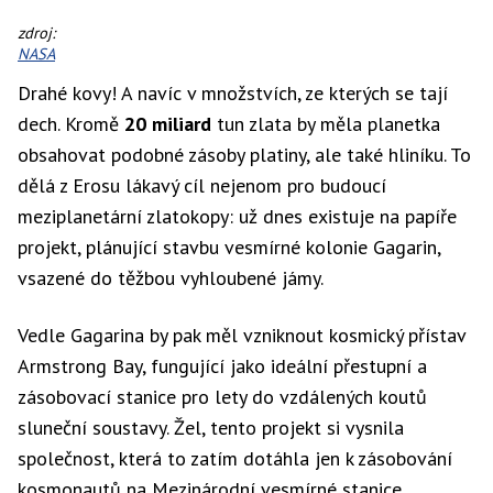
zdroj:
NASA
Drahé kovy! A navíc v množstvích, ze kterých se tají
dech. Kromě
20 miliard
tun zlata by měla planetka
obsahovat podobné zásoby platiny, ale také hliníku. To
dělá z Erosu lákavý cíl nejenom pro budoucí
meziplanetární zlatokopy: už dnes existuje na papíře
projekt, plánující stavbu vesmírné kolonie Gagarin,
vsazené do těžbou vyhloubené jámy.
Vedle Gagarina by pak měl vzniknout kosmický přístav
Armstrong Bay, fungující jako ideální přestupní a
zásobovací stanice pro lety do vzdálených koutů
sluneční soustavy. Žel, tento projekt si vysnila
společnost, která to zatím dotáhla jen k zásobování
kosmonautů na Mezinárodní vesmírné stanice