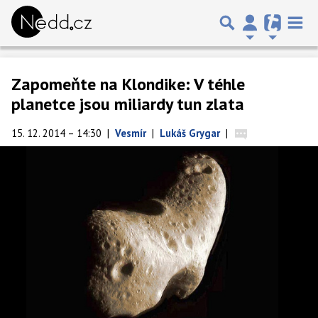
Zapomeňte na Klondike: V téhle
planetce jsou miliardy tun zlata
15. 12. 2014 – 14:30
|
Vesmír
|
Lukáš Grygar
|