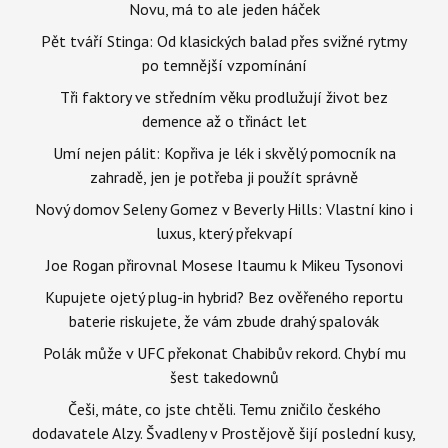
Novu, má to ale jeden háček
Pět tváří Stinga: Od klasických balad přes svižné rytmy
po temnější vzpomínání
Tři faktory ve středním věku prodlužují život bez
demence až o třináct let
Umí nejen pálit: Kopřiva je lék i skvělý pomocník na
zahradě, jen je potřeba ji použít správně
Nový domov Seleny Gomez v Beverly Hills: Vlastní kino i
luxus, který překvapí
Joe Rogan přirovnal Mosese Itaumu k Mikeu Tysonovi
Kupujete ojetý plug-in hybrid? Bez ověřeného reportu
baterie riskujete, že vám zbude drahý spalovák
Polák může v UFC překonat Chabibův rekord. Chybí mu
šest takedownů
Češi, máte, co jste chtěli. Temu zničilo českého
dodavatele Alzy. Švadleny v Prostějově šijí poslední kusy,