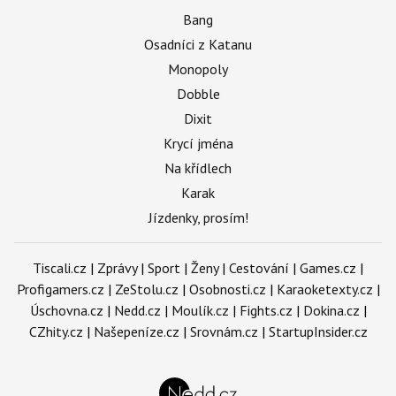
Bang
Osadníci z Katanu
Monopoly
Dobble
Dixit
Krycí jména
Na křídlech
Karak
Jízdenky, prosím!
Tiscali.cz
|
Zprávy
|
Sport
|
Ženy
|
Cestování
|
Games.cz
|
Profigamers.cz
|
ZeStolu.cz
|
Osobnosti.cz
|
Karaoketexty.cz
|
Úschovna.cz
|
Nedd.cz
|
Moulík.cz
|
Fights.cz
|
Dokina.cz
|
CZhity.cz
|
Našepeníze.cz
|
Srovnám.cz
|
StartupInsider.cz