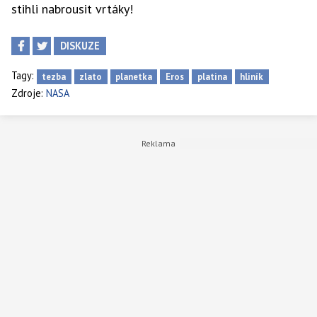
stihli nabrousit vrtáky!
DISKUZE
Tagy:
tezba
zlato
planetka
Eros
platina
hliník
Zdroje:
NASA