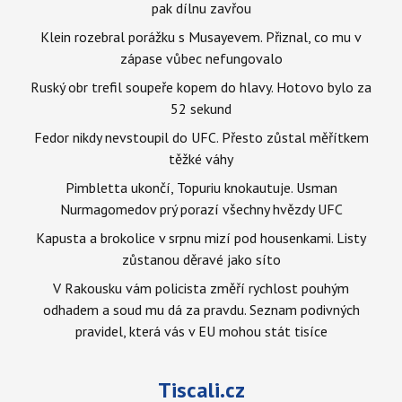
pak dílnu zavřou
Klein rozebral porážku s Musayevem. Přiznal, co mu v
zápase vůbec nefungovalo
Ruský obr trefil soupeře kopem do hlavy. Hotovo bylo za
52 sekund
Fedor nikdy nevstoupil do UFC. Přesto zůstal měřítkem
těžké váhy
Pimbletta ukončí, Topuriu knokautuje. Usman
Nurmagomedov prý porazí všechny hvězdy UFC
Kapusta a brokolice v srpnu mizí pod housenkami. Listy
zůstanou děravé jako síto
V Rakousku vám policista změří rychlost pouhým
odhadem a soud mu dá za pravdu. Seznam podivných
pravidel, která vás v EU mohou stát tisíce
Tiscali.cz