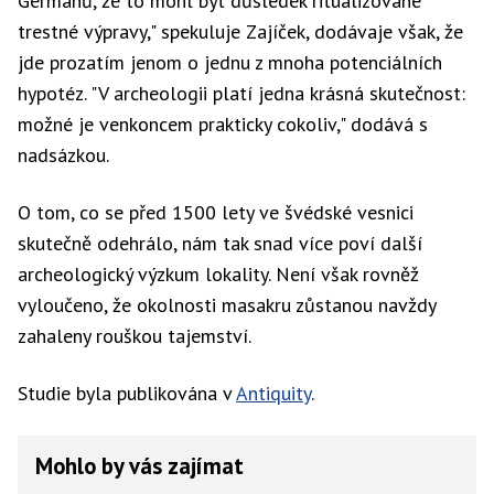
Germánů, že to mohl být důsledek ritualizované
trestné výpravy," spekuluje Zajíček, dodávaje však, že
jde prozatím jenom o jednu z mnoha potenciálních
hypotéz. "V archeologii platí jedna krásná skutečnost:
možné je venkoncem prakticky cokoliv," dodává s
nadsázkou.
O tom, co se před 1500 lety ve švédské vesnici
skutečně odehrálo, nám tak snad více poví další
archeologický výzkum lokality. Není však rovněž
vyloučeno, že okolnosti masakru zůstanou navždy
zahaleny rouškou tajemství.
Studie byla publikována v
Antiquity
.
Mohlo by vás zajímat