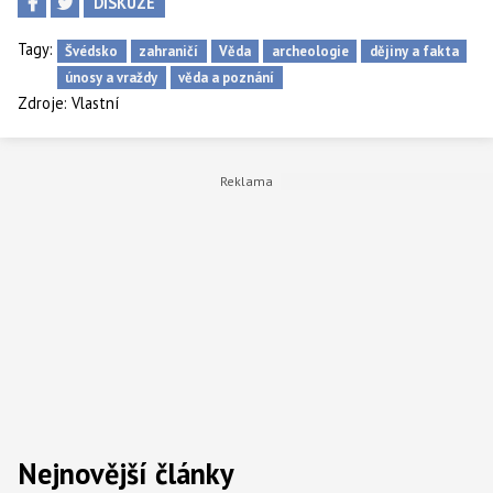
DISKUZE
Tagy:
Švédsko
zahraničí
Věda
archeologie
dějiny a fakta
únosy a vraždy
věda a poznání
Zdroje:
Vlastní
Nejnovější články