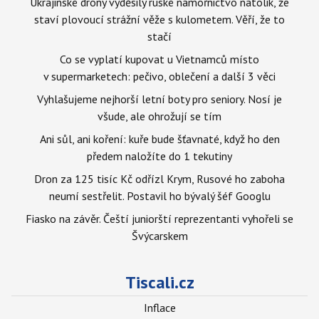
Ukrajinské drony vyděsily ruské námořnictvo natolik, že
staví plovoucí strážní věže s kulometem. Věří, že to
stačí
Co se vyplatí kupovat u Vietnamců místo
v supermarketech: pečivo, oblečení a další 3 věci
Vyhlašujeme nejhorší letní boty pro seniory. Nosí je
všude, ale ohrožují se tím
Ani sůl, ani koření: kuře bude šťavnaté, když ho den
předem naložíte do 1 tekutiny
Dron za 125 tisíc Kč odřízl Krym, Rusové ho zaboha
neumí sestřelit. Postavil ho bývalý šéf Googlu
Fiasko na závěr. Čeští juniorští reprezentanti vyhořeli se
Švýcarskem
Tiscali.cz
Inflace