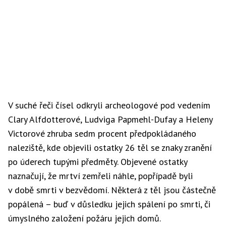
V suché řeči čísel odkryli archeologové pod vedením
Clary Alfdotterové, Ludviga Papmehl-Dufay a Heleny
Victorové zhruba sedm procent předpokládaného
naleziště, kde objevili ostatky 26 těl se znaky zranění
po úderech tupými předměty. Objevené ostatky
naznačují, že mrtví zemřeli náhle, popřípadě byli
v době smrti v bezvědomí. Některá z těl jsou částečně
popálená – buď v důsledku jejich spálení po smrti, či
úmyslného založení požáru jejich domů.