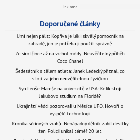
Doporučené články
Umí nejen pálit: Kopřiva je lék i skvělý pomocník na
zahradě, jen je potřeba ji použít správně
Ze sirotčince až na vrchol módy: Neuvěřitelný příběh
Coco Chanel
Šedesátník s tělem atleta: Janek Ledecký přiznal, co
stojí za jeho neuvěřitelnou fyzičkou
Syn Leoše Mareše na univerzitě v USA: Kolik stojí
Jakubovo studium na Floridě?
Ukrajinští vědci pozorovali u Měsíce UFO. Hovoří o
vyspělé technologii
Kronika sériových vrahů: Nenápadný dělník zabil desítky
žen. Policii unikal téměř 20 let