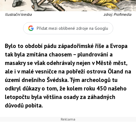
Ilustrační kresba
zdroj: Profimedia
Přidat mezi oblíbené zdroje na Googlu
Bylo to období pádu západořímské říše a Evropa
tak byla zmítána chaosem – plundrování a
masakry se však odehrávaly nejen v Městě měst,
ale i v malé vesničce na pobřeží ostrova Öland na
území dnešního Švédska. Tým archeologů tu
odkryl důkazy o tom, že kolem roku 450 našeho
letopočtu byla většina osady za záhadných
důvodů pobita.