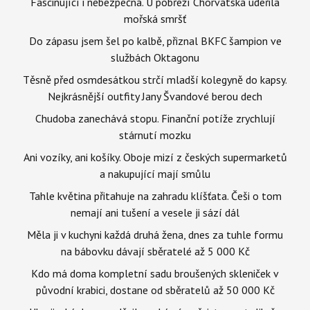
Fascinující i nebezpečná. U pobřeží Chorvatska udeřila
mořská smršť
Do zápasu jsem šel po kalbě, přiznal BKFC šampion ve
službách Oktagonu
Těsně před osmdesátkou strčí mladší kolegyně do kapsy.
Nejkrásnější outfity Jany Švandové berou dech
Chudoba zanechává stopu. Finanční potíže zrychlují
stárnutí mozku
Ani vozíky, ani košíky. Oboje mizí z českých supermarketů
a nakupující mají smůlu
Tahle květina přitahuje na zahradu klíšťata. Češi o tom
nemají ani tušení a vesele ji sází dál
Měla ji v kuchyni každá druhá žena, dnes za tuhle formu
na bábovku dávají sběratelé až 5 000 Kč
Kdo má doma kompletní sadu broušených skleniček v
původní krabici, dostane od sběratelů až 50 000 Kč