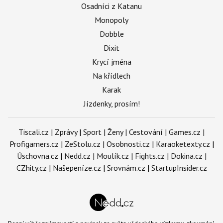
Osadníci z Katanu
Monopoly
Dobble
Dixit
Krycí jména
Na křídlech
Karak
Jízdenky, prosím!
Tiscali.cz
|
Zprávy
|
Sport
|
Ženy
|
Cestování
|
Games.cz
|
Profigamers.cz
|
ZeStolu.cz
|
Osobnosti.cz
|
Karaoketexty.cz
|
Úschovna.cz
|
Nedd.cz
|
Moulík.cz
|
Fights.cz
|
Dokina.cz
|
CZhity.cz
|
Našepeníze.cz
|
Srovnám.cz
|
StartupInsider.cz