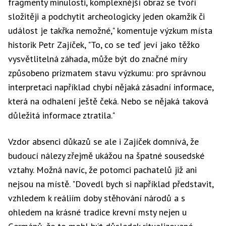
fragmenty minulosti, komplexnější obraz se tvoří
složitěji a podchytit archeologicky jeden okamžik či
událost je takřka nemožné," komentuje výzkum místa
historik Petr Zajíček, "To, co se teď jeví jako těžko
vysvětlitelná záhada, může být do značné míry
způsobeno prizmatem stavu výzkumu: pro správnou
interpretaci například chybí nějaká zásadní informace,
která na odhalení ještě čeká. Nebo se nějaká taková
důležitá informace ztratila."
Vzdor absenci důkazů se ale i Zajíček domnívá, že
budoucí nálezy zřejmě ukážou na špatné sousedské
vztahy. Možná navíc, že potomci pachatelů již ani
nejsou na místě. "Dovedl bych si například představit,
vzhledem k reáliím doby stěhování národů a s
ohledem na krásné tradice krevní msty nejen u