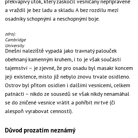
překvapivý útok, který zaskočil vesničany nepřipravené
a vraždil je bez ladu a skladu. A bez rozdílu mezi
osadníky schopnými a neschopnými boje.
zdroj:
Cambridge
University
Dnešní naleziště vypadá jako travnatý palouček
obehnaný kamenným kruhem, i to je však součástí
tajemství – je zjevné, že pro osadu byl masakr koncem
její existence, místo již nebylo znovu trvale osídleno.
Ostrov byl přitom osídlen i dalšími vesnicemi, celkem
patnácti – nikdo ze sousedů se však nikdy nenamáhal
se do zničené vesnice vrátit a pohřbít mrtvé (či
alespoň vyrabovat cennosti).
Důvod prozatím neznámý