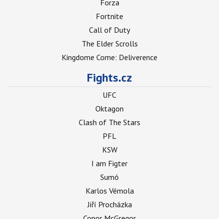
Forza
Fortnite
Call of Duty
The Elder Scrolls
Kingdome Come: Deliverence
Fights.cz
UFC
Oktagon
Clash of The Stars
PFL
KSW
I am Figter
Sumó
Karlos Vémola
Jiří Procházka
Conor McGregor