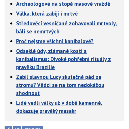
Archeologové na stopě masové vraždě
Válka, která zabíjí i mrtvé
Středověcí vesničané zohavovali mrtvoly,
báli se nemrtvých
Proč nejsme všichni kanibalové?
Odseklé údy, zlámané kosti a
kanibalismus: Divoké pohřební rituály z
pravěku Brazílie
Zabil slavnou Lucy skutečně pád ze
stromu? Vědci se na tom nedokážou
shodnout
Lidé vedli války už v době kamenné,
dokazuje pravěký masakr