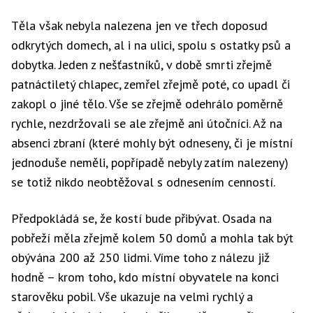
Těla však nebyla nalezena jen ve třech doposud
odkrytých domech, al i na ulici, spolu s ostatky psů a
dobytka. Jeden z nešťastníků, v době smrti zřejmě
patnáctiletý chlapec, zemřel zřejmě poté, co upadl či
zakopl o jiné tělo. Vše se zřejmě odehrálo poměrně
rychle, nezdržovali se ale zřejmě ani útočníci. Až na
absenci zbraní (které mohly být odneseny, či je místní
jednoduše neměli, popřípadě nebyly zatím nalezeny)
se totiž nikdo neobtěžoval s odnesením cenností.
Předpokládá se, že kostí bude přibývat. Osada na
pobřeží měla zřejmě kolem 50 domů a mohla tak být
obývána 200 až 250 lidmi. Víme toho z nálezu již
hodně – krom toho, kdo místní obyvatele na konci
starověku pobil. Vše ukazuje na velmi rychlý a