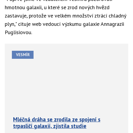
hmotnou galaxii, u které se zrod nových hvězd
zastavuje, protože ve velkém množství ztrácí chladný
plyn," cituje web vedoucí výzkumu galaxie Annagrazii
Puglisiovou.
VESMÍR
Mléčná dráha se zrodila ze spojení s
trpasličí galaxií, zjistila studie