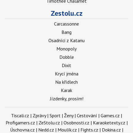
Timothée Chalamet
Zestolu.cz
Carcassonne
Bang
Osadníci z Katanu
Monopoly
Dobble
Dixit
Krycí jména
Na křídlech
Karak
Jízdenky, prosím!
Tiscali.cz
|
Zprávy
|
Sport
|
Ženy
|
Cestování
|
Games.cz
|
Profigamers.cz
|
ZeStolu.cz
|
Osobnosti.cz
|
Karaoketexty.cz
|
Úschovna.cz
|
Nedd.cz
|
Moulík.cz
|
Fights.cz
|
Dokina.cz
|