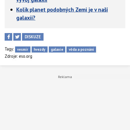
Kolik planet podobných Zemi je v naší
galaxii?
DISKUZE
Tagy:
vesmír
hvezdy
galaxie
věda a poznání
Zdroje:
eso.org