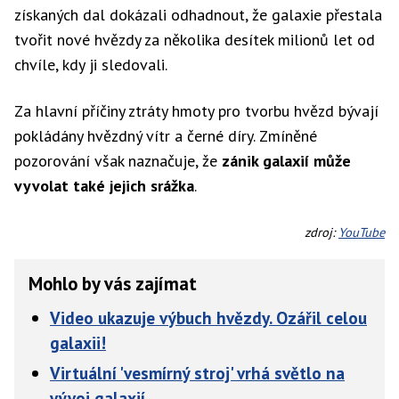
získaných dal dokázali odhadnout, že galaxie přestala
tvořit nové hvězdy za několika desítek milionů let od
chvíle, kdy ji sledovali.
Za hlavní příčiny ztráty hmoty pro tvorbu hvězd bývají
pokládány hvězdný vítr a černé díry. Zmíněné
pozorování však naznačuje, že
zánik galaxií může
vyvolat také jejich srážka
.
zdroj:
YouTube
Mohlo by vás zajímat
Video ukazuje výbuch hvězdy. Ozářil celou
galaxii!
Virtuální 'vesmírný stroj' vrhá světlo na
vývoj galaxií