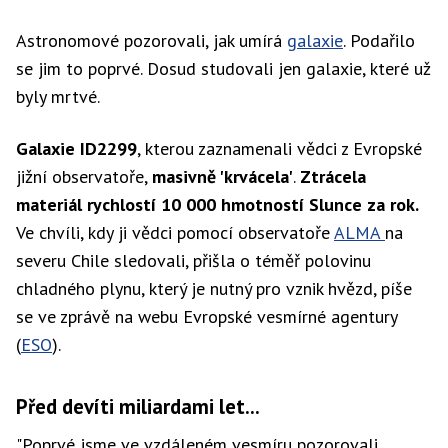
Astronomové pozorovali, jak umírá
galaxie
. Podařilo
se jim to poprvé. Dosud studovali jen galaxie, které už
byly mrtvé.
Galaxie ID2299
, kterou zaznamenali vědci z Evropské
jižní observatoře,
masivně 'krvácela'
.
Ztrácela
materiál rychlostí 10 000 hmotností Slunce za rok.
Ve chvíli, kdy ji vědci pomocí observatoře
ALMA
na
severu Chile sledovali, přišla o téměř polovinu
chladného plynu, který je nutný pro vznik hvězd, píše
se ve zprávě na webu Evropské vesmírné agentury
(
ESO
).
Před devíti miliardami let...
"Poprvé jsme ve vzdáleném vesmíru pozorovali