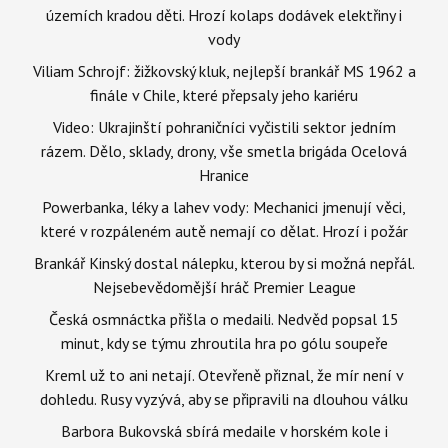
územích kradou děti. Hrozí kolaps dodávek elektřiny i
vody
Viliam Schrojf: žižkovský kluk, nejlepší brankář MS 1962 a
finále v Chile, které přepsaly jeho kariéru
Video: Ukrajinští pohraničníci vyčistili sektor jedním
rázem. Dělo, sklady, drony, vše smetla brigáda Ocelová
Hranice
Powerbanka, léky a lahev vody: Mechanici jmenují věci,
které v rozpáleném autě nemají co dělat. Hrozí i požár
Brankář Kinský dostal nálepku, kterou by si možná nepřál.
Nejsebevědomější hráč Premier League
Česká osmnáctka přišla o medaili. Nedvěd popsal 15
minut, kdy se týmu zhroutila hra po gólu soupeře
Kreml už to ani netají. Otevřeně přiznal, že mír není v
dohledu. Rusy vyzývá, aby se připravili na dlouhou válku
Barbora Bukovská sbírá medaile v horském kole i