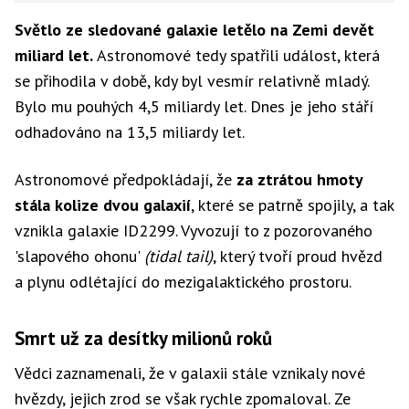
Světlo ze sledované galaxie letělo na Zemi devět
miliard let.
Astronomové tedy spatřili událost, která
se přihodila v době, kdy byl vesmír relativně mladý.
Bylo mu pouhých 4,5 miliardy let. Dnes je jeho stáří
odhadováno na 13,5 miliardy let.
Astronomové předpokládají, že
za ztrátou hmoty
stála kolize dvou galaxií
, které se patrně spojily, a tak
vznikla galaxie ID2299. Vyvozují to z pozorovaného
'slapového ohonu'
(tidal tail)
, který tvoří proud hvězd
a plynu odlétající do mezigalaktického prostoru.
Smrt už za desítky milionů roků
Vědci zaznamenali, že v galaxii stále vznikaly nové
hvězdy, jejich zrod se však rychle zpomaloval. Ze