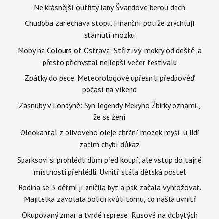
Nejkrásnější outfity Jany Švandové berou dech
Chudoba zanechává stopu. Finanční potíže zrychlují
stárnutí mozku
Moby na Colours of Ostrava: Střízlivý, mokrý od deště, a
přesto přichystal nejlepší večer festivalu
Zpátky do pece. Meteorologové upřesnili předpověď
počasí na víkend
Zásnuby v Londýně: Syn legendy Mekyho Žbirky oznámil,
že se žení
Oleokantal z olivového oleje chrání mozek myší, u lidí
zatím chybí důkaz
Sparksovi si prohlédli dům před koupí, ale vstup do tajné
místnosti přehlédli. Uvnitř stála dětská postel
Rodina se 3 dětmi jí zničila byt a pak začala vyhrožovat.
Majitelka zavolala policii kvůli tomu, co našla uvnitř
Okupovaný zmar a tvrdé represe: Rusové na dobytých