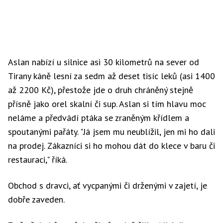
Aslan nabízí u silnice asi 30 kilometrů na sever od
Tirany káně lesní za sedm až deset tisíc leků (asi 1400
až 2200 Kč), přestože jde o druh chráněný stejně
přísně jako orel skalní či sup. Aslan si tím hlavu moc
neláme a předvádí ptáka se zraněným křídlem a
spoutanými pařáty. "Já jsem mu neublížil, jen mi ho dali
na prodej. Zákazníci si ho mohou dát do klece v baru či
restauraci," říká.
Obchod s dravci, ať vycpanými či drženými v zajetí, je
dobře zaveden.