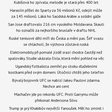
Kubišová ho zpívala, melodie je stará přes 400 let
Haraslín přišel do Sparty za 36 milionů Kč, odejít může
za 145 milionů. Láká ho Saúdská Arábie a solidní gáže
San Jose draftovalo 216 cm vysokého Moldavana. Skauti
ho označili za nejhoršího bruslaře v draftu NHL
Ruské tenisové děti míří do Česka a mění pas. Šéf svazu
se chlácholí, že výchova zůstává ruská
Elektromobily při pomalé jízdě srazí chodce častěji než
spalováky. Studie ukázala čísla, která mění pohled na věc
Ugandský fotbalista zemřel po útoku dlažebními
kostkami před svým domem. Útočníci chtěli jeho telefon
Bývalý bojovník UFC se nabízí Jakeu Paulovi zdarma.
Nechce ani cent
Machačev jde po rekordu UFC. Proti Garrymu může
překonat Andersona Silvu
Trump je prý Khabibův největší fanoušek. Měl ho zmínit i