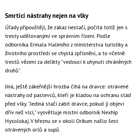
Smrtící nástrahy nejen na vlky
Úřady připouštějí, že zákaz nestačí, počítá totiž jen s
tresty udělovanými ve správním řízení. Podle
odborníka Ermala Halimiho z ministerstva turistiky a
životního prostředí se chystá zpřísnění, a to včetně
trestů vězení za delikty "vedoucí k uhynutí chráněných
druhů".
Jiná, ještě zákeřnější hrozba číhá na dravce: otrávené
nástrahy od pastevců, kteří je kladou na ochranu stád
před vlky. "Jediná stačí zabít dravce, pokud ji objeví
dřív než vlci," vysvětluje místní odborník Nexhip
Hysolokaj. V březnu se v okolí Orikum našlo šest
otrávených orlů a supů.