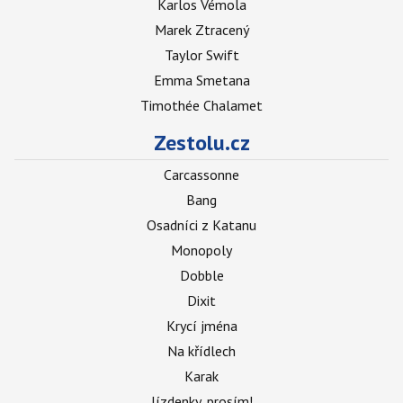
Karlos Vémola
Marek Ztracený
Taylor Swift
Emma Smetana
Timothée Chalamet
Zestolu.cz
Carcassonne
Bang
Osadníci z Katanu
Monopoly
Dobble
Dixit
Krycí jména
Na křídlech
Karak
Jízdenky, prosím!