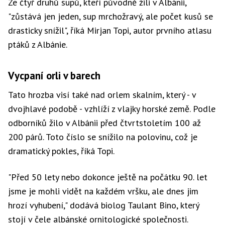
Ze čtyř druhů supů, kteří původně žili v Albánii,
"zůstává jen jeden, sup mrchožravý, ale počet kusů se
drasticky snížil", říká Mirjan Topi, autor prvního atlasu
ptáků z Albánie.
Vycpaní orli v barech
Tato hrozba visí také nad orlem skalním, který - v
dvojhlavé podobě - vzhlíží z vlajky horské země. Podle
odborníků žilo v Albánii před čtvrtstoletím 100 až
200 párů. Toto číslo se snížilo na polovinu, což je
dramatický pokles, říká Topi.
"Před 50 lety nebo dokonce ještě na počátku 90. let
jsme je mohli vidět na každém vršku, ale dnes jim
hrozí vyhubení," dodává biolog Taulant Bino, který
stojí v čele albánské ornitologické společnosti.