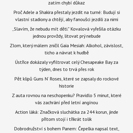
zatím chybí důkaz
Proč Adele a Shakira přestaly jezdit na turné: Budují si
vlastní stadiony a chtějí, aby fanoušci jezdili za nimi
„Slavím, že nebudu mít děti." Kovalová vyřešila otázku
jednou provždy, litovat prý nebude
Zlom, který málem zničil Gaia Mesiah: Alkohol, závislost,
ticho a návrat k hudbě
Ústřice dokázaly vyfiltrovat celý Chesapeake Bay za
týden, dnes to trvá přes rok
Pět klipů Guns N‘ Roses, které se zapsaly do rockové
historie
Z auta rovnou na neschopenku? Pravidlo 5 minut, které
vás zachrání před letní angínou
Action láká: Značková sluchátka za 244 korun, jinde
přitom stojí i třikrát tolik
Dobrodružství s bohem Panem: Čepelka napsal text,