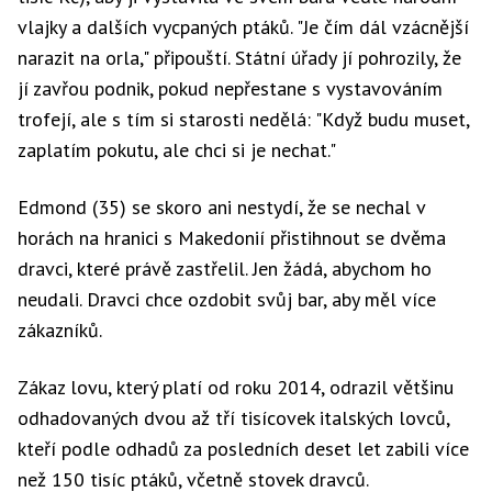
vlajky a dalších vycpaných ptáků. "Je čím dál vzácnější
narazit na orla," připouští. Státní úřady jí pohrozily, že
jí zavřou podnik, pokud nepřestane s vystavováním
trofejí, ale s tím si starosti nedělá: "Když budu muset,
zaplatím pokutu, ale chci si je nechat."
Edmond (35) se skoro ani nestydí, že se nechal v
horách na hranici s Makedonií přistihnout se dvěma
dravci, které právě zastřelil. Jen žádá, abychom ho
neudali. Dravci chce ozdobit svůj bar, aby měl více
zákazníků.
Zákaz lovu, který platí od roku 2014, odrazil většinu
odhadovaných dvou až tří tisícovek italských lovců,
kteří podle odhadů za posledních deset let zabili více
než 150 tisíc ptáků, včetně stovek dravců.