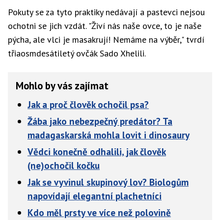
Pokuty se za tyto praktiky nedávají a pastevci nejsou
ochotni se jich vzdát. "Živí nás naše ovce, to je naše
pýcha, ale vlci je masakrují! Nemáme na výběr," tvrdí
třiaosmdesátiletý ovčák Sado Xhelili.
Mohlo by vás zajímat
Jak a proč člověk ochočil psa?
Žába jako nebezpečný predátor? Ta
madagaskarská mohla lovit i dinosaury
Vědci konečně odhalili, jak člověk
(ne)ochočil kočku
Jak se vyvinul skupinový lov? Biologům
napovídají elegantní plachetníci
Kdo měl prsty ve více než polovině