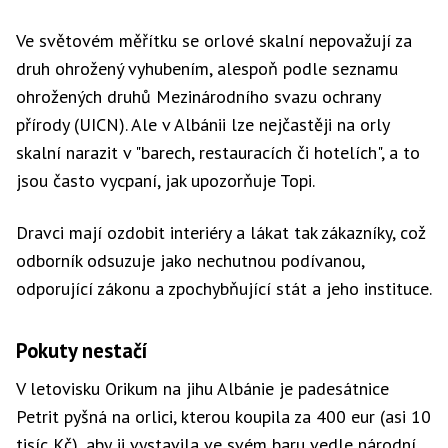
Ve světovém měřítku se orlové skalní nepovažují za
druh ohrožený vyhubením, alespoň podle seznamu
ohrožených druhů Mezinárodního svazu ochrany
přírody (UICN). Ale v Albánii lze nejčastěji na orly
skalní narazit v "barech, restauracích či hotelích", a to
jsou často vycpaní, jak upozorňuje Topi.
Dravci mají ozdobit interiéry a lákat tak zákazníky, což
odborník odsuzuje jako nechutnou podívanou,
odporující zákonu a zpochybňující stát a jeho instituce.
Pokuty nestačí
V letovisku Orikum na jihu Albánie je padesátnice
Petrit pyšná na orlici, kterou koupila za 400 eur (asi 10
tisíc Kč), aby ji vystavila ve svém baru vedle národní