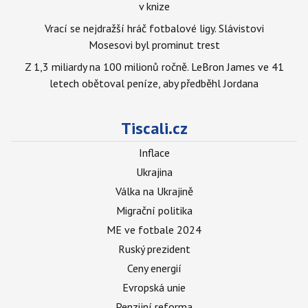
v knize
Vrací se nejdražší hráč fotbalové ligy. Slávistovi
Mosesovi byl prominut trest
Z 1,3 miliardy na 100 milionů ročně. LeBron James ve 41
letech obětoval peníze, aby předběhl Jordana
Tiscali.cz
Inflace
Ukrajina
Válka na Ukrajině
Migrační politika
ME ve fotbale 2024
Ruský prezident
Ceny energií
Evropská unie
Penzijní reforma