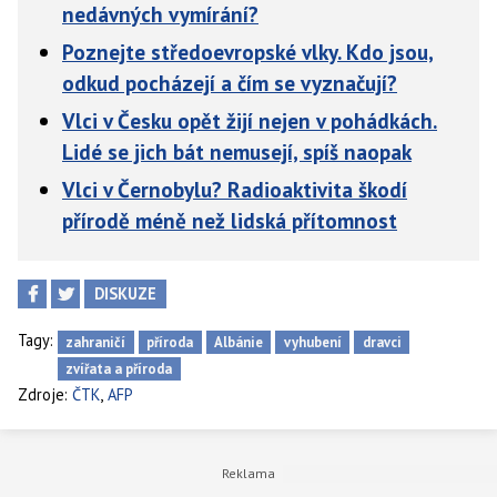
nedávných vymírání?
Poznejte středoevropské vlky. Kdo jsou,
odkud pocházejí a čím se vyznačují?
Vlci v Česku opět žijí nejen v pohádkách.
Lidé se jich bát nemusejí, spíš naopak
Vlci v Černobylu? Radioaktivita škodí
přírodě méně než lidská přítomnost
DISKUZE
Tagy:
zahraničí
příroda
Albánie
vyhubení
dravci
zvířata a příroda
,
Zdroje:
ČTK
AFP