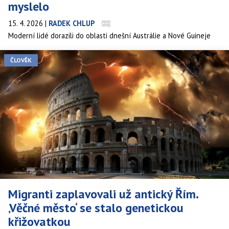
myslelo
15. 4. 2026
|
RADEK CHLUP
Moderní lidé dorazili do oblasti dnešní Austrálie a Nové Guineje
zřejmě mnohem dříve, než si část vědců myslela. Nová mezinárodní
studie totiž naznačuje, že první migrace proběhla už před zhruba
ČLOVĚK
60 tisíci lety.
Migranti zaplavovali už antický Řím.
‚Věčné město‘ se stalo genetickou
křižovatkou