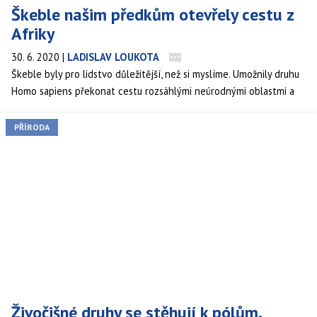
Škeble našim předkům otevřely cestu z
Afriky
30. 6. 2020
|
LADISLAV LOUKOTA
Škeble byly pro lidstvo důležitější, než si myslíme. Umožnily druhu
Homo sapiens překonat cestu rozsáhlými neúrodnými oblastmi a
vyvést ho ven z Afriky.
PŘÍRODA
Živočišné druhy se stěhují k pólům.