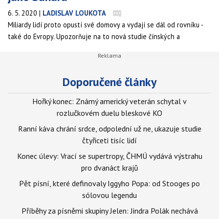
6. 5. 2020
|
LADISLAV LOUKOTA
Miliardy lidí proto opustí své domovy a vydají se dál od rovníku -
také do Evropy. Upozorňuje na to nová studie čínských a
amerických vědců.
Doporučené články
Hořký konec: Známý americký veterán schytal v
rozlučkovém duelu bleskové KO
Ranní káva chrání srdce, odpolední už ne, ukazuje studie
čtyřiceti tisíc lidí
Konec úlevy: Vrací se supertropy, ČHMÚ vydává výstrahu
pro dvanáct krajů
Pět písní, které definovaly Iggyho Popa: od Stooges po
sólovou legendu
Příběhy za písněmi skupiny Jelen: Jindra Polák nechává