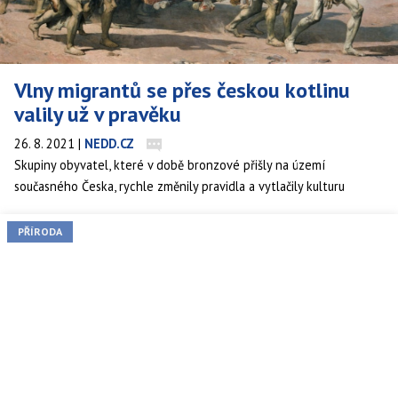
Vlny migrantů se přes českou kotlinu
valily už v pravěku
26. 8. 2021
|
NEDD.CZ
Skupiny obyvatel, které v době bronzové přišly na území
současného Česka, rychle změnily pravidla a vytlačily kulturu
původních obyvatel. Vyplývá to z nové detailní studie DNA
pravěkých lidí.
PŘÍRODA