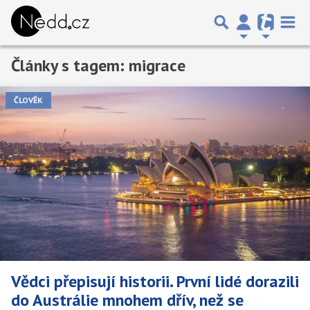
Články s tagem: migrace
Předchozí
1
2
Další
ČLOVĚK
Vědci přepisují historii. První lidé dorazili
do Austrálie mnohem dřív, než se