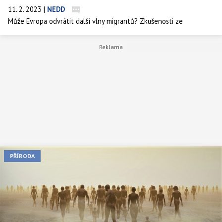
11. 2. 2023
|
NEDD
Může Evropa odvrátit další vlny migrantů? Zkušenosti ze
starověkého Říma tomu nenasvědčují. Studie popsala, jak se „věčné
město“ stalo genetickou křižovatkou a jak v genetickém mixu jeho
obyvatel začaly převládat geny z Blízkého východu.
PŘÍRODA