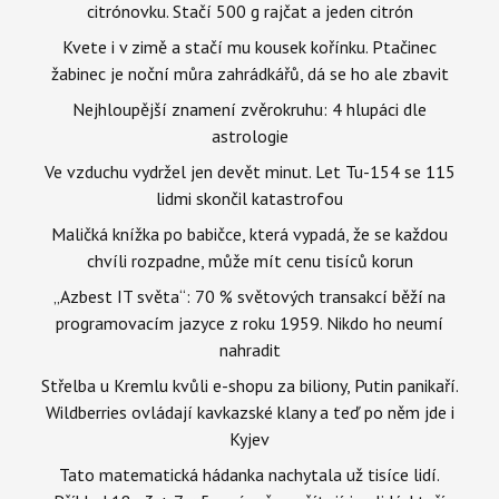
citrónovku. Stačí 500 g rajčat a jeden citrón
Kvete i v zimě a stačí mu kousek kořínku. Ptačinec
žabinec je noční můra zahrádkářů, dá se ho ale zbavit
Nejhloupější znamení zvěrokruhu: 4 hlupáci dle
astrologie
Ve vzduchu vydržel jen devět minut. Let Tu-154 se 115
lidmi skončil katastrofou
Maličká knížka po babičce, která vypadá, že se každou
chvíli rozpadne, může mít cenu tisíců korun
„Azbest IT světa“: 70 % světových transakcí běží na
programovacím jazyce z roku 1959. Nikdo ho neumí
nahradit
Střelba u Kremlu kvůli e-shopu za biliony, Putin panikaří.
Wildberries ovládají kavkazské klany a teď po něm jde i
Kyjev
Tato matematická hádanka nachytala už tisíce lidí.