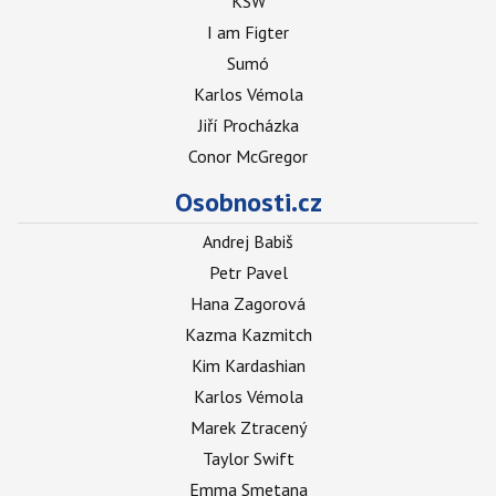
KSW
I am Figter
Sumó
Karlos Vémola
Jiří Procházka
Conor McGregor
Osobnosti.cz
Andrej Babiš
Petr Pavel
Hana Zagorová
Kazma Kazmitch
Kim Kardashian
Karlos Vémola
Marek Ztracený
Taylor Swift
Emma Smetana