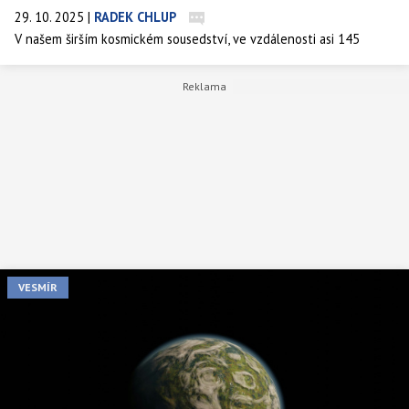
29. 10. 2025
|
RADEK CHLUP
V našem širším kosmickém sousedství, ve vzdálenosti asi 145
světelných let, se nachází jeden výjimečně starý vesmírný
mrchožrout – bílý trpaslík LSPM J0207+3331. Těleso, vzniklé před
zhruba třemi miliardami let po zániku hvězdy o něco hmotnější než
naše Slunce, naznačuje, co jednou může potkat i Zemi.
VESMÍR