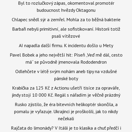
Byl to rozlučkový zápas, okomentoval promotér
budoucnost hvězdy Oktagonu
Chlapec snědl sýr a zemřel. Mohla za to běžná bakterie
Barbaři nebyli primitivní, ale sofistikovaní. Historii totiž
psali vítězové
AI napadla další firmu. K incidentu došlo u Mety
Pavel Bobek a jeho největší hit: Píseň „Veď mě dál, cesto
má“ se původně jmenovala Rododendron
Odlehčete v létě svým nohám aneb tipy na vzdušné
pánské boty
Krabička za 125 Kč z Actionu ušetří tisíce za opraváře,
jindy stojí 10 000 Kč. Regál s nářadím je věčně prázdný
Rusko zjistilo, že éra bitevních helikoptér skončila, a
pomalu je vyřazuje. Ukrajinci je proškolili, jak to nikdy
nečekali
Rajčata do limonády? V Itálii je to klasika a chuť předčí i