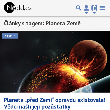
Články s tagem: Planeta Země
Předchozí
1
2
3
4
…
18
Další
VESMÍR
Planeta „před Zemí“ opravdu existovala!
Vědci našli její pozůstatky