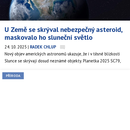
U Země se skrýval nebezpečný asteroid,
maskovalo ho sluneční světlo
24. 10. 2025
|
RADEK CHLUP
Nový objev amerických astronomů ukazuje, že i v těsné blízkosti
Slunce se skrývají dosud neznámé objekty. Planetka 2025 SC79,
objevená koncem září pomocí kamery Dark Energy v Chile, oběhne
naši hvězdu za pouhých 128 dní. To z ní dělá druhý známý
PŘÍRODA
nejrychlejší asteroid – rychlejší už je pouze 2021 PH27 s periodou
113 dní.