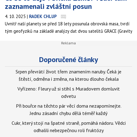
zaznamenali zvláštní posun
4. 10. 2025
|
RADEK CHLUP
Uvnitř naší planety se před 18 lety posunula obrovská masa, tvrdí
tým geofyziků na základě analýzy dat dvou satelitů GRACE (Gravity
Recovery a Climate Experiment) amerického Národního úřadu pro
letectví a vesmír (NASA).
Doporučené články
Srpen převrátí život třem znamením naruby. Čeká je
štěstí, odměna i změna, na kterou dlouho čekala
Vyřízeno: Fleury už si stihl s Muradovem domluvit
odvetu
Při bouřce na těchto pár věcí doma nezapomínejte.
Jednu zásadní chybu dělá téměř každý
Cukr, který stojí na špatné straně, pomáhá nádoru. Vědci
odhalili nebezpečnou roli fruktózy