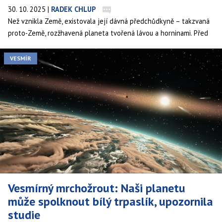
30. 10. 2025
|
RADEK CHLUP
Než vznikla Země, existovala její dávná předchůdkyně – takzvaná
proto-Země, rozžhavená planeta tvořená lávou a horninami. Před
zhruba 4,5 miliardami let do ní narazilo těleso velikosti Marsu,
které ji téměř zničilo a zároveň vytvořilo Měsíc. Vědci se domnívali,
VESMÍR
že všechny stopy této původní planety byly dávno ztraceny.
Vesmírný mrchožrout: Naši planetu
může spolknout bílý trpaslík, upozornila
studie