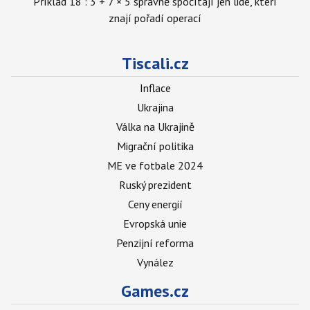
Příklad 18 : 3 + 7 × 5 správně spočítají jen lidé, kteří
znají pořadí operací
Tiscali.cz
Inflace
Ukrajina
Válka na Ukrajině
Migrační politika
ME ve fotbale 2024
Ruský prezident
Ceny energií
Evropská unie
Penzijní reforma
Vynález
Games.cz