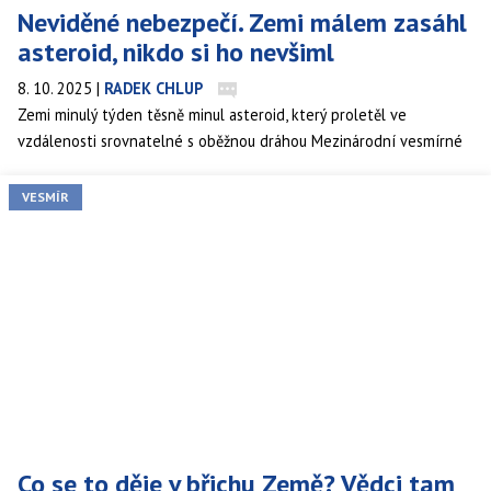
Neviděné nebezpečí. Zemi málem zasáhl
asteroid, nikdo si ho nevšiml
8. 10. 2025
|
RADEK CHLUP
Zemi minulý týden těsně minul asteroid, který proletěl ve
vzdálenosti srovnatelné s oběžnou dráhou Mezinárodní vesmírné
stanice (ISS). Šlo o druhý nejbližší zaznamenaný průlet tohoto
druhu v historii.
VESMÍR
Co se to děje v břichu Země? Vědci tam