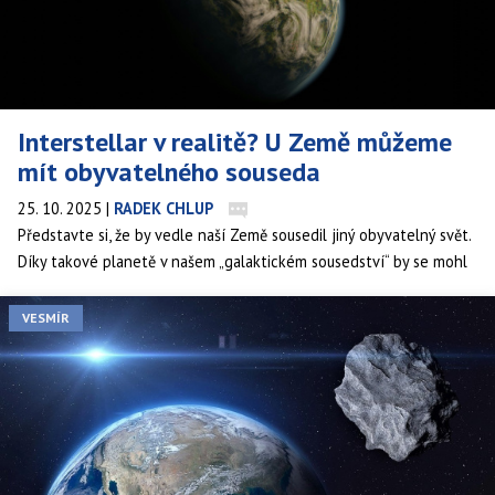
Interstellar v realitě? U Země můžeme
mít obyvatelného souseda
25. 10. 2025
|
RADEK CHLUP
Představte si, že by vedle naší Země sousedil jiný obyvatelný svět.
Díky takové planetě v našem „galaktickém sousedství“ by se mohl
stát slavný sci-fi film Interstellar skutečností. Mohli bychom
v případě katastrofy uprchnout na jinou planetu! Samozřejmě, i
VESMÍR
tohle pořad zní jako velké „sci-fi“. Astronomové nicméně blízko
naší planety objevili vhodného kandidáta.