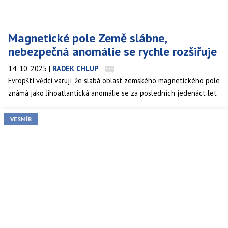
Magnetické pole Země slábne,
nebezpečná anomálie se rychle rozšiřuje
14. 10. 2025
|
RADEK CHLUP
Evropští vědci varují, že slabá oblast zemského magnetického pole
známá jako Jihoatlantická anomálie se za posledních jedenáct let
dramaticky zvětšila. Podle analýzy dat ze satelitní mise Swarm,
kterou provozuje Evropská kosmická agentura (ESA), se od roku
VESMÍR
2014 její plocha rozšířila o území odpovídající téměř polovině
kontinentální Evropy.