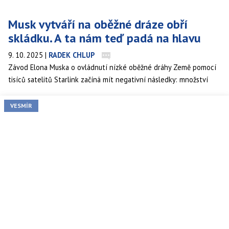
Musk vytváří na oběžné dráze obří
skládku. A ta nám teď padá na hlavu
9. 10. 2025
|
RADEK CHLUP
Závod Elona Muska o ovládnutí nízké oběžné dráhy Země pomocí
tisíců satelitů Starlink začíná mít negativní následky: množství
vesmírného odpadu prudce roste a stále častěji se vrací zpět na
Zemi.
VESMÍR