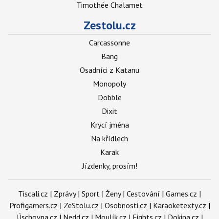
Timothée Chalamet
Zestolu.cz
Carcassonne
Bang
Osadníci z Katanu
Monopoly
Dobble
Dixit
Krycí jména
Na křídlech
Karak
Jízdenky, prosím!
Tiscali.cz
|
Zprávy
|
Sport
|
Ženy
|
Cestování
|
Games.cz
|
Profigamers.cz
|
ZeStolu.cz
|
Osobnosti.cz
|
Karaoketexty.cz
|
Úschovna.cz
|
Nedd.cz
|
Moulík.cz
|
Fights.cz
|
Dokina.cz
|