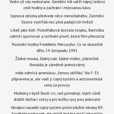
Vedro už vás nedostane: Geniální trik udrží nápoj ledový
celé hodiny a zachrání i milovanou kávu
Srpnová obloha předvede něco mimořádného. Zatmění
Slunce vystřídá noc plná padajících hvězd
Líbáš jako bůh: Poledňáková dostala stopku, Bartoška
odmítl sportovat a ústřední píseň, která film přerostla
Poslední hodiny Freddieho Mercuryho: Co se skutečně
dělo 24. listopadu 1991
Žádná mouka, žádný cukr, žádné mléko, jídelníček
Ronalda je záměrně jednotvárný
Indie odmítá americkou „černou skříňku". Na F-35
připravena je, ale vadí jí tajný systém a astronomická
cena za provoz
Muškáty v bytě škodí víc, než pomáhají. Jejich vůně
dráždí dýchací cesty a pro kočky i psy jsou jedovaté
Ukrajinci nasadili tajný systém protivzdušné obrany Rif.
Sovětský podvozek, ale úplně jiná hra proti letounům