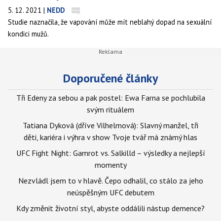
5. 12. 2021
|
NEDD
Studie naznačila, že vapování může mít neblahý dopad na sexuální
kondici mužů.
Doporučené články
Tři Edeny za sebou a pak postel: Ewa Farna se pochlubila
svým rituálem
Tatiana Dyková (dříve Vilhelmová): Slavný manžel, tři
děti, kariéra i výhra v show Tvoje tvář má známý hlas
UFC Fight Night: Gamrot vs. Salkilld – výsledky a nejlepší
momenty
Nezvládl jsem to v hlavě. Čepo odhalil, co stálo za jeho
neúspěšným UFC debutem
Kdy změnit životní styl, abyste oddálili nástup demence?