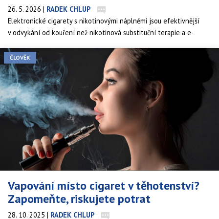
26. 5. 2026
|
RADEK CHLUP
Elektronické cigarety s nikotinovými náplněmi jsou efektivnější
v odvykání od kouření než nikotinová substituční terapie a e-
cigarety bez nikotinu, zjistila rozsáhlá metastudie.
ČLOVĚK
Vapování místo cigaret v těhotenství?
Zapomeňte, riskujete potrat
28. 10. 2025
|
RADEK CHLUP