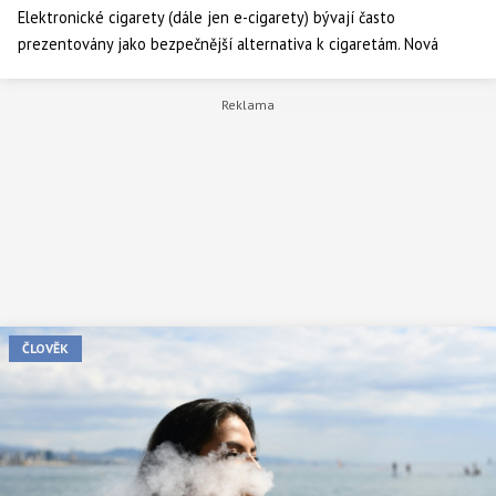
Elektronické cigarety (dále jen e-cigarety) bývají často
prezentovány jako bezpečnější alternativa k cigaretám. Nová
studie expertů z Duke University však přináší varovné zjištění:
vapování může vážně poškodit vývoj plodu i placenty.
ČLOVĚK