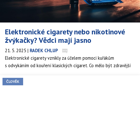
Elektronické cigarety nebo nikotinové
žvýkačky? Vědci mají jasno
21. 5. 2025
|
RADEK CHLUP
Elektronické cigarety vznikly za účelem pomoci kuřákům
s odvykáním od kouření klasických cigaret. Co mělo být zdravější
alternativou, se postupně ukázalo jako podobně škodlivý zlozvyk.
Nejen že je nebezpečný. E-cigarety jsou návykovější než
ČLOVĚK
nikotinové žvýkačky, zjistila nová studie amerických odborníků.