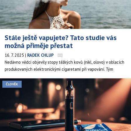
Stále ještě vapujete? Tato studie vás
možná přiměje přestat
16. 7. 2025
|
RADEK CHLUP
Nedávno vědci objevily stopy těžkých kovů (nikl, olovo) v oblacích
produkovaných elektronickými cigaretami při vapování. Tým
z Kalifornské univerzity v Davisu v nich teď zaznamenal tak vysoké
hladiny, že to nejprve přičítal rozbitému vybavení. Zjištění však
ČLOVĚK
byla skutečná.