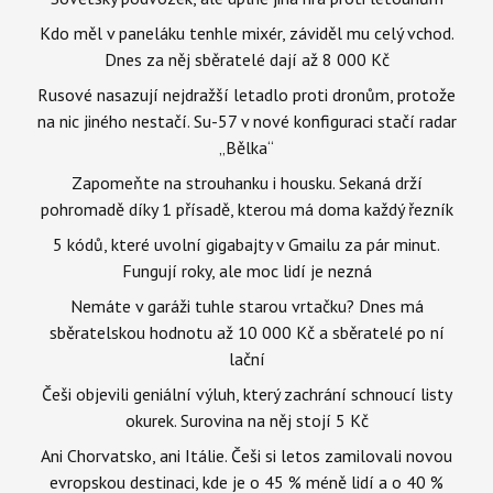
Kdo měl v paneláku tenhle mixér, záviděl mu celý vchod.
Dnes za něj sběratelé dají až 8 000 Kč
Rusové nasazují nejdražší letadlo proti dronům, protože
na nic jiného nestačí. Su-57 v nové konfiguraci stačí radar
„Bělka“
Zapomeňte na strouhanku i housku. Sekaná drží
pohromadě díky 1 přísadě, kterou má doma každý řezník
5 kódů, které uvolní gigabajty v Gmailu za pár minut.
Fungují roky, ale moc lidí je nezná
Nemáte v garáži tuhle starou vrtačku? Dnes má
sběratelskou hodnotu až 10 000 Kč a sběratelé po ní
lační
Češi objevili geniální výluh, který zachrání schnoucí listy
okurek. Surovina na něj stojí 5 Kč
Ani Chorvatsko, ani Itálie. Češi si letos zamilovali novou
evropskou destinaci, kde je o 45 % méně lidí a o 40 %