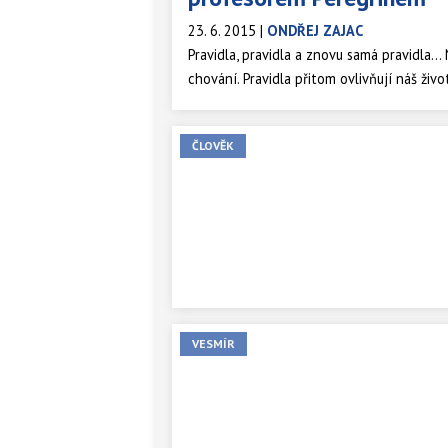
23. 6. 2015
|
ONDŘEJ ZAJAC
Pravidla, pravidla a znovu samá pravidla…
chování. Pravidla přitom ovlivňují náš ži
vypadá. Logické myšlení, logické hry, log
Jak se ale běžné pojetí logiky liší od log
ČLOVĚK
popularizátora filosofie, autora knihy Člo
AV ČR prof. Jaroslava Peregrina.
VESMÍR