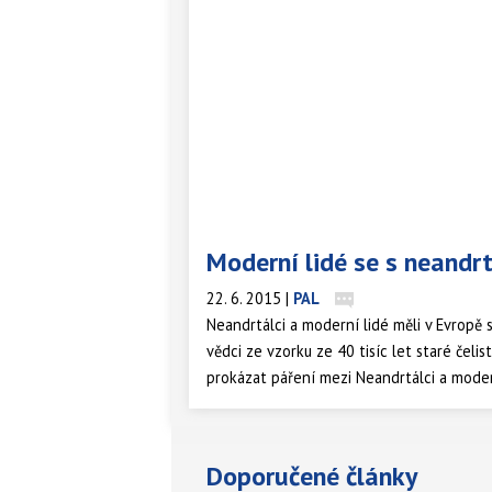
Moderní lidé se s neandrtá
22. 6. 2015
|
PAL
Neandrtálci a moderní lidé měli v Evropě 
vědci ze vzorku ze 40 tisíc let staré čelis
prokázat páření mezi Neandrtálci a moder
Doporučené články