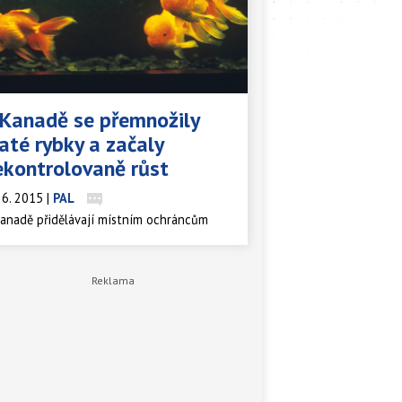
 Kanadě se přemnožily
laté rybky a začaly
ekontrolovaně růst
 6. 2015
|
PAL
anadě přidělávají místním ochráncům
rody vrásky na čele chovatelé rybiček,
ří se rozhodli své domácí mazlíčky pustit
volné přírody. Malým rybkám se v místní
rodě daří a co víc, rostou a
ontrolovaně se množí. Ochránci přírody
zorňují na to, že velký počet Závojnatek,
rým se někdy přezdívá "zlaté rybky" už
íná ohrožovat místní ekosystém.