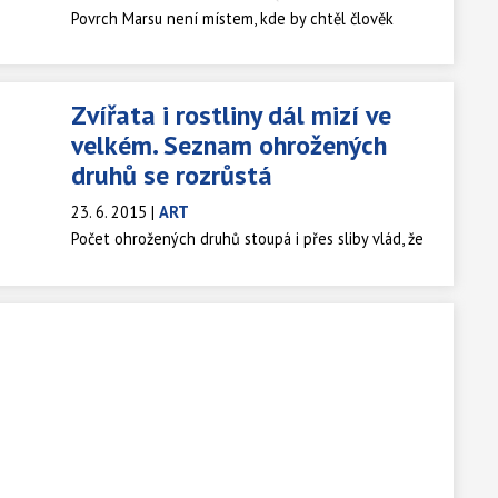
Povrch Marsu není místem, kde by chtěl člověk
strávit dovolenou. Přinejmenším bez pořádného
skafandru. Velmi nízké teploty doplňuje řídká
atmosféra s jen stopovým množstvím kyslíku,
Zvířata i rostliny dál mizí ve
propouštějící smrtící záření.
velkém. Seznam ohrožených
druhů se rozrůstá
23. 6. 2015
|
ART
Počet ohrožených druhů stoupá i přes sliby vlád, že
se zasadí o lepší ochranu přírody. Na Červeném
seznamu Mezinárodního svazu ochrany přírody
(IUCN) letos přibylo mnoho zvířat i rostlin, od lvů
v západní Africe po orchideje v Asii.