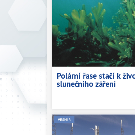
Polární řase stačí k ži
slunečního záření
VESMÍR