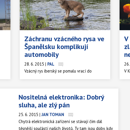
Záchranu vzácného rysa ve
V
Španělsku komplikují
z
automobily
n
28. 6. 2015
|
PAL
26.
Vzácný rys iberský se pomalu vrací do
V K
španělské přírody po tom, co se ho podařilo
pří
mé
téměř vyhubit. Ochránci přírody se ale při
kte
.
jeho záchraně musí potýkat s automobilovou
do 
ala
0
521
…
556
Další
Nositelná elektronika: Dobrý
dopravou. Počet vzácných zvířat, která
pří
ut
sluha, ale zlý pán
uhynou při střetu s automobily, se rok od
nek
roku zvyšuje.
upo
25. 6. 2015
|
JAN TOMAN
kte
Chytrá elektronická zařízení se stávají čím dál
zač
onu
těsnější součástí našich životů. Ty tam jsou doby, kdy