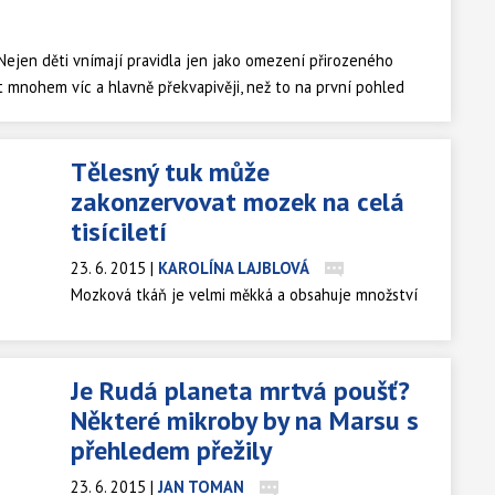
 Nejen děti vnímají pravidla jen jako omezení přirozeného
vot mnohem víc a hlavně překvapivěji, než to na první pohled
ika ve všech svých podobách nás obklopuje prakticky neustále.
iky jako vědy? Zeptali jsme se toho nejpovolanějšího - velkého
Tělesný tuk může
věk a pravidla a vedoucího oddělení logiky Filosofického ústavu
zakonzervovat mozek na celá
tisíciletí
23. 6. 2015
|
KAROLÍNA LAJBLOVÁ
Mozková tkáň je velmi měkká a obsahuje množství
vody. Obvykle se tedy začíná rozkládat ihned po
smrti. Za určitých podmínek je ale možné mrtvý
mozek uchovat v neporušené podobě po stovky až
Je Rudá planeta mrtvá poušť?
tisíce let.
Některé mikroby by na Marsu s
přehledem přežily
23. 6. 2015
|
JAN TOMAN