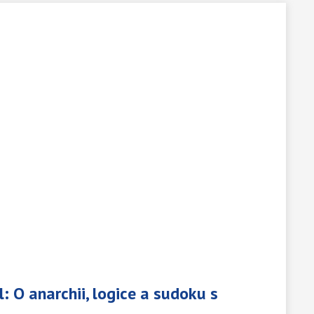
Přibude tropických dnů s teplotami nad 30 stupňů a
naopak v zimě ubude dnů s mrazy. Víc bude i
"normálních" teplých letních dnů s teplotou nad 25
stupňů. V období mezi lety 2040 až 2060 jich
přibude dokonce až 35.
el: O anarchii, logice a sudoku s