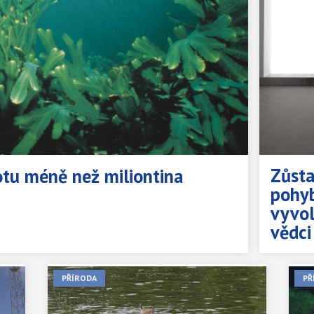
Zůsta
votu méně než miliontina
pohyb
vyvol
vědci
PŘÍRODA
PŘ