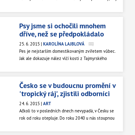
se chytrým telefonem chlubilo jen pár
technologických nadšenců. Dokonce i takové
„bomby“ jako brýle s displejem dnes už překvapí
Psy jsme si ochočili mnohem
málokoho.
dříve, než se předpokládalo
25. 6. 2015
|
KAROLÍNA LAJBLOVÁ
Pes je nejstarším domestikovaným zvířetem vůbec.
Jak ale dokazuje nález vlčí kosti z Tajmyrského
poloostrova, s člověkem sdílejí čtyřnozí přátelé
mnohem delší historii, než se dříve myslelo.
Česko se v budoucnu promění v
'tropický ráj', zjistili odborníci
24. 6. 2015
|
ART
Ačkoli to v posledních dnech nevypadá, v Česku se
rok od roku otepluje. Do roku 2040 u nás stoupnou
průměrné teploty zhruba o stupeň Celsia, do roku
2060 dokonce až o 2,5 stupně, říkají odborníci.