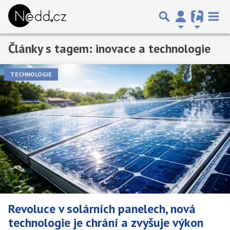
Články s tagem: inovace a technologie
Předchozí
1
2
3
…
19
Další
TECHNOLOGIE
Revoluce v solárních panelech, nová
technologie je chrání a zvyšuje výkon