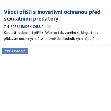
Vědci přišli s inovativní ochranou před
sexuálními predátory
7. 4. 2025
|
RADEK CHLUP
Kanadští odborníci přišli s řešením takzvaného spikingu, tedy
přidávání omamných látek hlavně do alkoholických nápojů
v klubech a barech. Je jím míchátko, které do několika málo vteřin
odhalí nebezpečné látky v drinku tím, že změní barvu. Vědci po
TECHNOLOGIE
dvanácti letech vývoje chtějí provést další testy, doufají
v rozšíření vynálezu do všech podniků.