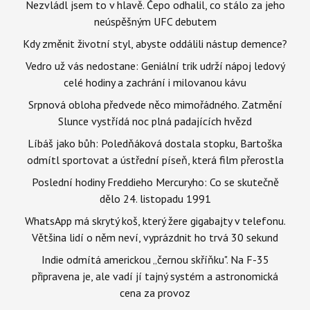
Nezvládl jsem to v hlavě. Čepo odhalil, co stálo za jeho
neúspěšným UFC debutem
Kdy změnit životní styl, abyste oddálili nástup demence?
Vedro už vás nedostane: Geniální trik udrží nápoj ledový
celé hodiny a zachrání i milovanou kávu
Srpnová obloha předvede něco mimořádného. Zatmění
Slunce vystřídá noc plná padajících hvězd
Líbáš jako bůh: Poledňáková dostala stopku, Bartoška
odmítl sportovat a ústřední píseň, která film přerostla
Poslední hodiny Freddieho Mercuryho: Co se skutečně
dělo 24. listopadu 1991
WhatsApp má skrytý koš, který žere gigabajty v telefonu.
Většina lidí o něm neví, vyprázdnit ho trvá 30 sekund
Indie odmítá americkou „černou skříňku". Na F-35
připravena je, ale vadí jí tajný systém a astronomická
cena za provoz