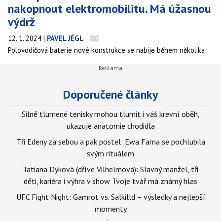
nakopnout elektromobilitu. Má úžasnou
výdrž
12. 1. 2024
|
PAVEL JÉGL
Polovodičová baterie nové konstrukce se nabije během několika
minut a vydrží tisíce cyklů. Výzkumníci konečně dokázali odstranit
hlavní nedostatek, který brání rozšíření baterií s pevným
elektrolytem.
Doporučené články
Silně tlumené tenisky mohou tlumit i váš krevní oběh,
ukazuje anatomie chodidla
Tři Edeny za sebou a pak postel: Ewa Farna se pochlubila
svým rituálem
Tatiana Dyková (dříve Vilhelmová): Slavný manžel, tři
děti, kariéra i výhra v show Tvoje tvář má známý hlas
UFC Fight Night: Gamrot vs. Salkilld – výsledky a nejlepší
momenty