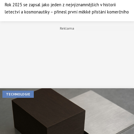
Rok 2025 se zapsal jako jeden z nejvýznamnějších v historii
letectví a kosmonautiky – přinesl první měkké přistání komerčního
lunárního modulu, revoluční změny v efektivitě letadel i pokroky
směrem k supersonickému i hypersonickému cestování. Tento
článek mapuje nejzásadnější inovace, trendy a technologie, které
znamenají zásadní posun v tom, jak se díváme na cestování,
objevování vesmíru i budoucnost mobility.
TECHNOLOGIE