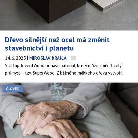
Dřevo silnější než ocel má změnit
stavebnictví i planetu
14. 6. 2025
|
MIROSLAV KRAJČA
Startup InventWood přináší materiál, který může změnit celý
průmysl – tzv. SuperWood. Z běžného měkkého dřeva vytvořili
technologií lisování a chemické úpravy kompozit pevnější než
ocel, lehčí než hliník a ekologičtější než jakýkoli tradiční
ČLOVĚK
konstrukční materiál. A to s použitím obnovitelného zdroje. Nejde
o sci-fi, ale o realitu, která může ovlivnit architekturu, dopravu i
klimatické cíle.