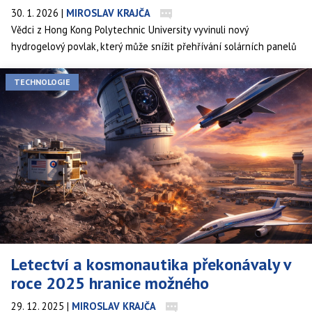
30. 1. 2026
|
MIROSLAV KRAJČA
Vědci z Hong Kong Polytechnic University vyvinuli nový
hydrogelový povlak, který může snížit přehřívání solárních panelů
o desítky stupňů, výrazně zvýšit jejich výkon a zlepšit spolehlivost
celého systému. Tato inovace je levná, snadno použitelná a může
TECHNOLOGIE
být využita nejen na polích, ale i na střechách městských budov,
kde se efektivita obnovitelných zdrojů počítá na každý watt.
Letectví a kosmonautika překonávaly v
roce 2025 hranice možného
29. 12. 2025
|
MIROSLAV KRAJČA