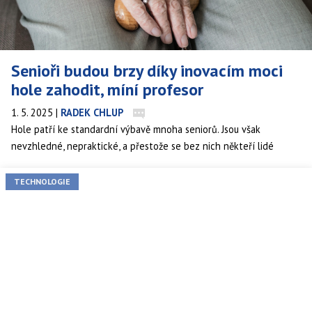
Senioři budou brzy díky inovacím moci
hole zahodit, míní profesor
1. 5. 2025
|
RADEK CHLUP
Hole patří ke standardní výbavě mnoha seniorů. Jsou však
nevzhledné, nepraktické, a přestože se bez nich někteří lidé
neobejdou, je s nimi obtížné vyjít třeba schody. V budoucnu by je
mohli odložit a místo toho si obléknout speciální exoskelet, tvrdí
TECHNOLOGIE
profesor, jehož tým na jednom takovém nositelném zařízení
pracuje.