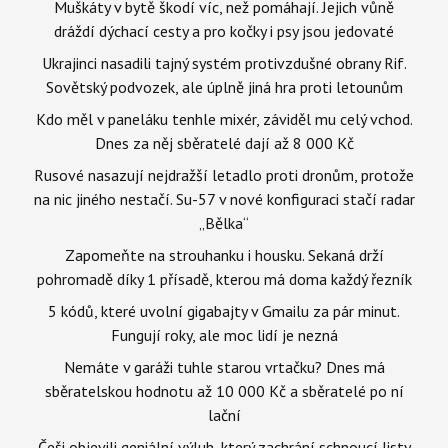
Muškáty v bytě škodí víc, než pomáhají. Jejich vůně
dráždí dýchací cesty a pro kočky i psy jsou jedovaté
Ukrajinci nasadili tajný systém protivzdušné obrany Rif.
Sovětský podvozek, ale úplně jiná hra proti letounům
Kdo měl v paneláku tenhle mixér, záviděl mu celý vchod.
Dnes za něj sběratelé dají až 8 000 Kč
Rusové nasazují nejdražší letadlo proti dronům, protože
na nic jiného nestačí. Su-57 v nové konfiguraci stačí radar
„Bělka“
Zapomeňte na strouhanku i housku. Sekaná drží
pohromadě díky 1 přísadě, kterou má doma každý řezník
5 kódů, které uvolní gigabajty v Gmailu za pár minut.
Fungují roky, ale moc lidí je nezná
Nemáte v garáži tuhle starou vrtačku? Dnes má
sběratelskou hodnotu až 10 000 Kč a sběratelé po ní
lační
Češi objevili geniální výluh, který zachrání schnoucí listy