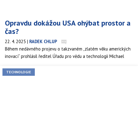
Opravdu dokážou USA ohýbat prostor a
čas?
22. 4. 2025
|
RADEK CHLUP
Během nedávného projevu o takzvaném „zlatém věku amerických
inovací“ prohlásil ředitel Úřadu pro vědu a technologii Michael
Krastios naprosto bláznivé tvrzení. Spojené státy mají disponovat
technologiemi, které manipulují s časem a prostorem. Jedná se o
TECHNOLOGIE
bizarní a zcela nesmyslné prohlášení.