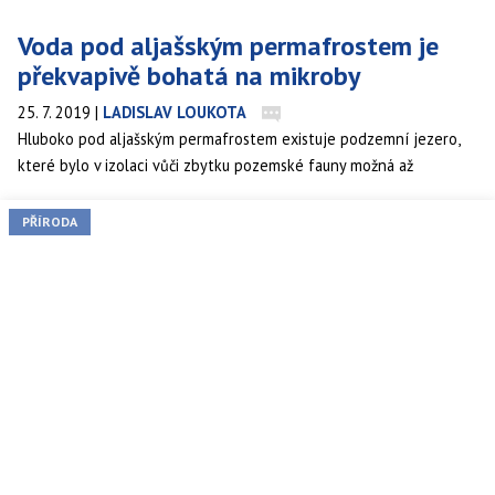
Voda pod aljašským permafrostem je
překvapivě bohatá na mikroby
25. 7. 2019
|
LADISLAV LOUKOTA
Hluboko pod aljašským permafrostem existuje podzemní jezero,
které bylo v izolaci vůči zbytku pozemské fauny možná až
posledních 50 tisíc let. Výzkumníci se dlouho obávali, že zdejší
prostředí bohaté na rozpuštěné soli bude k životu příliš agresivní.
PŘÍRODA
Namísto toho tu objevili vysoké zastoupení mikrobuněčného
života procházejícího evolucí společně se zdejšími viry. Odhalila to
studie Washingtonské univerzity vedená Zachary Cooperem.