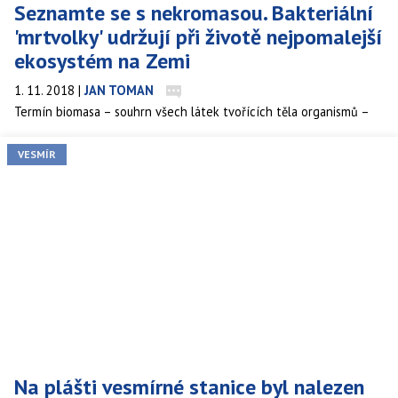
Seznamte se s nekromasou. Bakteriální
'mrtvolky' udržují při životě nejpomalejší
ekosystém na Zemi
1. 11. 2018
|
JAN TOMAN
Termín biomasa – souhrn všech látek tvořících těla organismů –
úspěšně pronikl mezi běžně používaná česká slova. Co je to ale
taková nekromasa? Navzdory svému sugestivnímu názvu tento
VESMÍR
novější a méně známý biologický termín neoznačuje metalovou
kapelu ani zbytky nemrtvých. Podle definice se jedná o hmotu
náležející odumřelému organismu či organismům. Taková hmota
přitom může být zajímavá hned z několika hledisek.
Na plášti vesmírné stanice byl nalezen