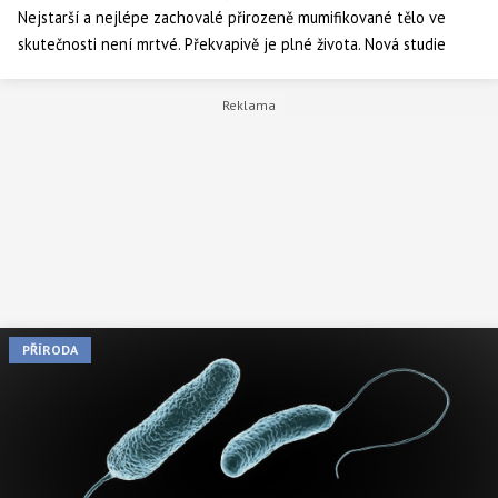
Nejstarší a nejlépe zachovalé přirozeně mumifikované tělo ve
skutečnosti není mrtvé. Překvapivě je plné života. Nová studie
založená na stěrech zjistila, že aktivní mikroorganismy v něm žijí
přes pět tisíc let. Vědci dokonce některé kvasinky použili na
pečení chleba, respektive výrobu kvásku.
PŘÍRODA