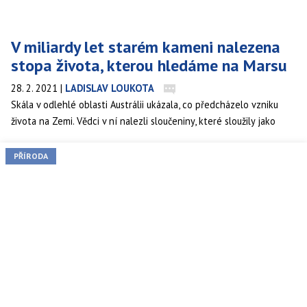
V miliardy let starém kameni nalezena
stopa života, kterou hledáme na Marsu
28. 2. 2021
|
LADISLAV LOUKOTA
Skála v odlehlé oblasti Austrálii ukázala, co předcházelo vzniku
života na Zemi. Vědci v ní nalezli sloučeniny, které sloužily jako
substrát pro růst mikroorganismů.
PŘÍRODA