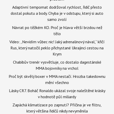
Adaptivní tempomat dodržoval rychlost, řidič přesto
dostal pokutu a body. Chyba je v odstupu, který si auto
samo zvolí
Návrat po těžkém KO. Proč je hlava větší brzdou než
tělo
Video: „Nevidím vůbec nic! Jaký adrenalinový nával,“ křičí
Rus, který natočil peklo přichystané Ukrajinci cestou na
Krym
Chabibův trenér vysvětluje, co dostalo dagestánské
MMA bojovníky na vrchol
Proč být skvělý boxer v MMA nestačí. Hrozba takedownu
mění všechno
Lásky CR7. Boháč Ronaldo ukázal svoje naleštěné krásky
v hodnotě půl miliardy
Zapáchá klimatizace po zapnutí? Příčina je ve filtru,
který většina řidičů nikdy nevyměnila