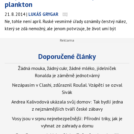
plankton
21. 8. 2014
|
LUKÁŠ GRYGAR
Ne, tohle není apríl. Ruské vesmírné úřady oznámily čerstvý nález,
který se zdá nemožný, ale jenom potvrzuje, že život umí být
odolnější, než se nám doposud zdálo.
Doporučené články
Žádná mouka, žádný cukr, žádné mléko, jídelníček
Ronalda je záměrně jednotvárný
Nezápasím v Clashi, zdůraznil Roušal. Vzápětí se ozval
Sivák
Andrea Kalivodová ukázala svůj domov: Tak bydlí jedna
z nejznámějších tváří české zábavy
Vosy jsou v srpnu nejnebezpečnější: Přírodní triky, jak je
vyhnat ze zahrady a domu