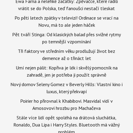
Ewa Farna a nelehké začátky: Zpěvačce, které radili
vrátit se do Polska, teď fanoušci nestačí tleskat
Po pěti letech zpátky v televizi! Ordinace se vrací na
Novu, má to ale jeden háček
Pět tváří Stinga: Od klasických balad přes svižné rytmy
po temnější vzpomínání
Tři faktory ve středním věku prodlužují život bez
demence až o třináct let
Umí nejen pálit: Kopřiva je lék i skvělý pomocník na
zahradě, jen je potřeba ji použít správně
Nový domov Seleny Gomez v Beverly Hills: Vlastní kino i
luxus, který překvapí
Poirier ho přirovnal k Khabibovi. Masvidal vidí v
Amosovovi hrozbu pro Machačeva
Stále více lidí opět spoléhá na drátová sluchátka,
Ronaldo, Dua Lipa i Harry Styles. Bluetooth má vážný
problém