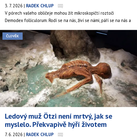
3. 7. 2026
|
RADEK CHLUP
V pórech vašeho obličeje mohou žít mikroskopičtí roztoči
Demodex folliculorum. Rodí se na nás, živí se námi, páří se na nás a
nakonec na nás také umírají. Romantika po roztočím způsobu.
ČLOVĚK
Ledový muž Ötzi není mrtvý, jak se
myslelo. Překvapivě hýří životem
7. 6. 2026
|
RADEK CHLUP