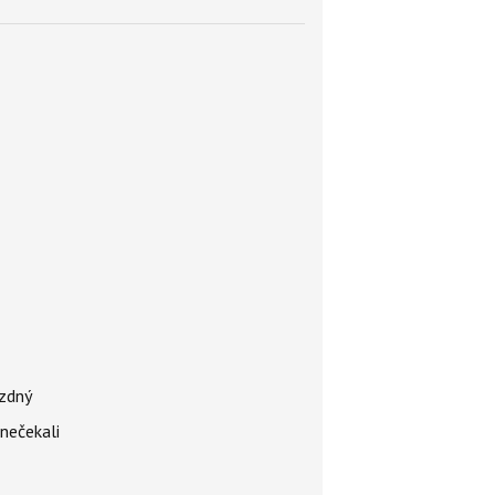
ázdný
 nečekali