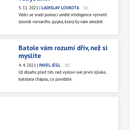
5. 11. 2021
|
LADISLAV LOUKOTA
Vědci se snaží pomocí umělé inteligence vytvořit
slovník vorvaního jazyka, který by nám umožnil
domluvit se s největší ozubenou velrybou.
Batole vám rozumí dřív, než si
myslíte
4. 4. 2021
|
PAVEL JÉGL
Už dlouho před tím, než vysloví své první slůvko,
batolata chápou, co povídáte.