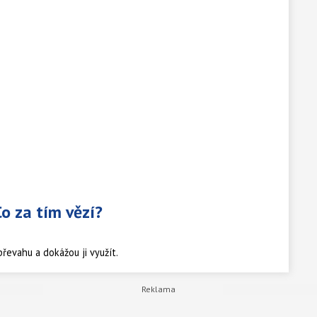
Co za tím vězí?
řevahu a dokážou ji využít.