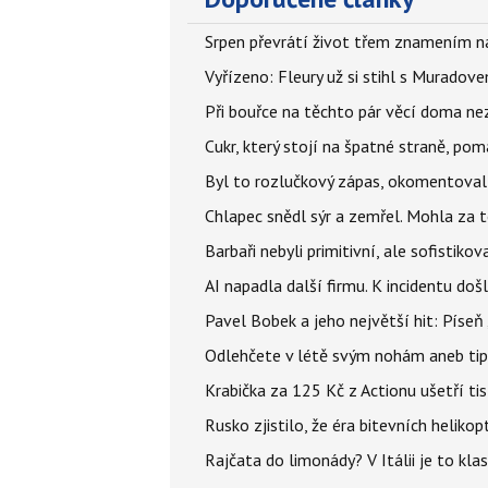
Srpen převrátí život třem znamením na
Vyřízeno: Fleury už si stihl s Murado
Při bouřce na těchto pár věcí doma ne
Cukr, který stojí na špatné straně, pom
Byl to rozlučkový zápas, okomentova
Chlapec snědl sýr a zemřel. Mohla za t
Barbaři nebyli primitivní, ale sofistikov
AI napadla další firmu. K incidentu doš
Pavel Bobek a jeho největší hit: Pís
Odlehčete v létě svým nohám aneb tip
Krabička za 125 Kč z Actionu ušetří tis
Rusko zjistilo, že éra bitevních helikopt
Rajčata do limonády? V Itálii je to klas