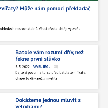
zvířaty? Může nám pomoci překladač
 ohledech nesrovnatelné. Vědci přesto chtějí vytvořit
Batole vám rozumí dřív, než
řekne první slůvko
6. 5. 2022
|
PAVEL JÉGL
Dejte si pozor na to, co před batoletem říkáte.
Chápe to dřív, než si myslíte.
Dokážeme jednou mluvit s
velrybami?