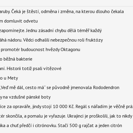
ruby. Čeká je štěstí, odměna i změna, na kterou dlouho čekala
vem domluvit odvetu
zapomínejte. Jednu zásadní chybu dělá téměř každý
áhá nádoru. Vědci odhalili nebezpečnou roli fruktózy
l promotér budoucnost hvězdy Oktagonu
o běžná bakterie
aní. Historii totiž psali vítězové
lo u Mety
eň „Veď mě dál, cesto má“ se původně jmenovala Rododendron
y na vzdušné pánské boty
íce za opraváře, jindy stojí 10 000 Kč. Regál s nářadím je věčně pr
ér skončila, a pomalu je vyřazuje. Ukrajinci je proškolili, jak to nikdy
ika a chuť předčí i citrónovku. Stačí 500 g rajčat a jeden citrón