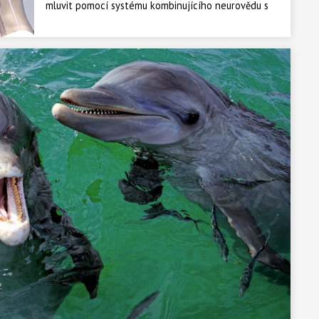
mluvit pomocí systému kombinujícího neurovědu s
umělou inteligencí, který ze signálů v mozku vytvořil
digitální kopii jejího hlasu.