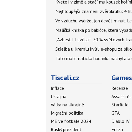
Kvete i v zimě a stačí mu kousek kořín
Nejhloupější znamení zvěrokruhu: 4 hl
Ve vzduchu vydržel jen devět minut. L
Maličká knížka po babičce, která vypad
„Azbest IT světa“: 70 % světových tra
Střelba u Kremlu kvůli e-shopu za bilio
Tato matematická hádanka nachytala už t
Tiscali.cz
Games
Inflace
Recenze
Ukrajina
Assassin's
Válka na Ukrajině
Starfield
Migrační politika
GTA
ME ve fotbale 2024
Diablo IV
Ruský prezident
Forza