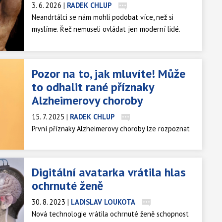
3. 6. 2026
|
RADEK CHLUP
Neandrtálci se nám mohli podobat více, než si
myslíme. Řeč nemuseli ovládat jen moderní lidé.
Společný jazyk mohli sdílet s tímto druhem. Základy
moderního jazyka mohou podle nové studie sahat
do doby až před 500 tisíci lety. Možný původ jazyka
Pozor na to, jak mluvíte! Může
vědci dokonce zasazují do doby před milionem let.
to odhalit rané příznaky
Alzheimerovy choroby
15. 7. 2025
|
RADEK CHLUP
První příznaky Alzheimerovy choroby lze rozpoznat
v naší řeči. Zatím není jasné, jaké detaily naší dikce
jsou pro diagnózu nejdůležitější. Podle vědců však
hraje roli způsob i rychlost vyslovování či pomlčky
Digitální avatarka vrátila hlas
mezi slovy.
ochrnuté ženě
30. 8. 2023
|
LADISLAV LOUKOTA
Nová technologie vrátila ochrnuté ženě schopnost