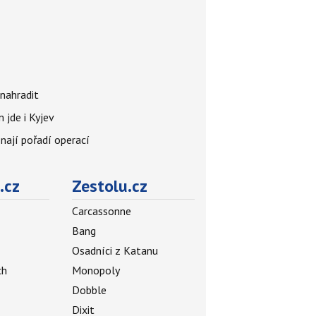
nahradit
 jde i Kyjev
znají pořadí operací
.cz
Zestolu.cz
Carcassonne
Bang
Osadníci z Katanu
ch
Monopoly
Dobble
Dixit