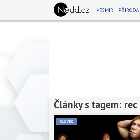
VESMÍR
PŘÍRODA
Články s tagem: rec
Předchozí
1
2
Další
ČLOVĚK