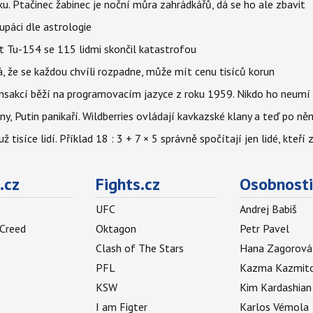
ku. Ptačinec žabinec je noční můra zahrádkářů, dá se ho ale zbavit
upáci dle astrologie
et Tu-154 se 115 lidmi skončil katastrofou
á, že se každou chvíli rozpadne, může mít cenu tisíců korun
nsakcí běží na programovacím jazyce z roku 1959. Nikdo ho neumí 
ny, Putin panikaří. Wildberries ovládají kavkazské klany a teď po něm
isíce lidí. Příklad 18 : 3 + 7 × 5 správně spočítají jen lidé, kteří 
.cz
Fights.cz
Osobnosti
UFC
Andrej Babiš
 Creed
Oktagon
Petr Pavel
Clash of The Stars
Hana Zagorová
PFL
Kazma Kazmit
KSW
Kim Kardashian
I am Figter
Karlos Vémola