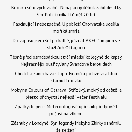
Kronika sériových vrahů: Nenápadný dělník zabil desítky
žen. Policii unikal téměř 20 let
Fascinující i nebezpečná. U pobřeží Chorvatska udeřila
mořská smršť
Do zápasu jsem šel po kalbě, přiznal BKFC šampion ve
službách Oktagonu
Těsně před osmdesátkou strčí mladší kolegyně do kapsy.
Nejkrásnější outfity Jany Švandové berou dech
Chudoba zanechává stopu. Finanční potíže zrychlují
stárnutí mozku
Moby na Colours of Ostrava: Střízlivý, mokrý od deště, a
přesto přichystal nejlepší večer festivalu
Zpátky do pece. Meteorologové upřesnili předpověď
počasí na víkend
Zásnuby v Londýně: Syn legendy Mekyho Žbirky oznámil,
že se žení