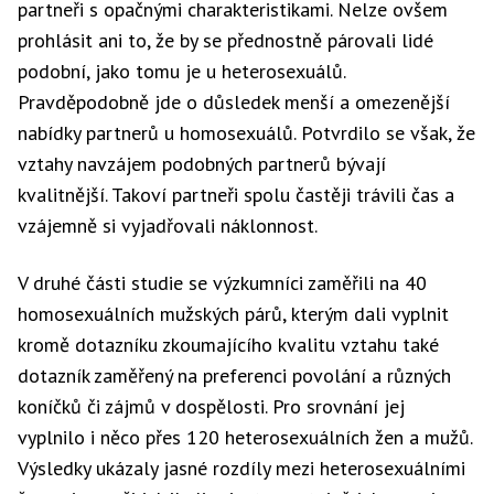
partneři s opačnými charakteristikami. Nelze ovšem
prohlásit ani to, že by se přednostně párovali lidé
podobní, jako tomu je u heterosexuálů.
Pravděpodobně jde o důsledek menší a omezenější
nabídky partnerů u homosexuálů. Potvrdilo se však, že
vztahy navzájem podobných partnerů bývají
kvalitnější. Takoví partneři spolu častěji trávili čas a
vzájemně si vyjadřovali náklonnost.
V druhé části studie se výzkumníci zaměřili na 40
homosexuálních mužských párů, kterým dali vyplnit
kromě dotazníku zkoumajícího kvalitu vztahu také
dotazník zaměřený na preferenci povolání a různých
koníčků či zájmů v dospělosti. Pro srovnání jej
vyplnilo i něco přes 120 heterosexuálních žen a mužů.
Výsledky ukázaly jasné rozdíly mezi heterosexuálními