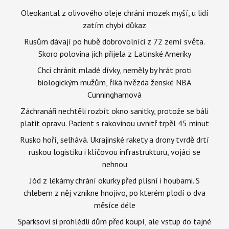
Oleokantal z olivového oleje chrání mozek myší, u lidí
zatím chybí důkaz
Rusům dávají po hubě dobrovolníci z 72 zemí světa.
Skoro polovina jich přijela z Latinské Ameriky
Chci chránit mladé dívky, neměly by hrát proti
biologickým mužům, říká hvězda ženské NBA
Cunninghamová
Záchranáři nechtěli rozbít okno sanitky, protože se báli
platit opravu. Pacient s rakovinou uvnitř trpěl 45 minut
Rusko hoří, selhává. Ukrajinské rakety a drony tvrdě drtí
ruskou logistiku i klíčovou infrastrukturu, vojáci se
nehnou
Jód z lékárny chrání okurky před plísní i houbami. S
chlebem z něj vznikne hnojivo, po kterém plodí o dva
měsíce déle
Sparksovi si prohlédli dům před koupí, ale vstup do tajné