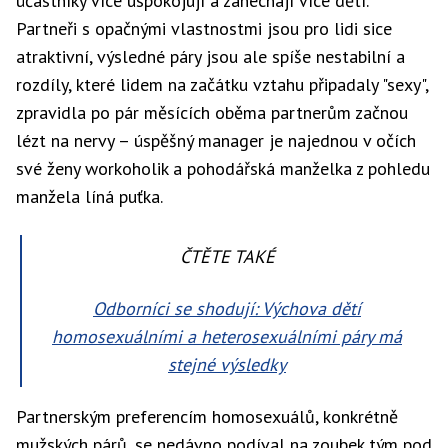
účastníky více uspokojují a zanechají více dětí.
Partneři s opačnými vlastnostmi jsou pro lidi sice
atraktivní, výsledné páry jsou ale spíše nestabilní a
rozdíly, které lidem na začátku vztahu připadaly "sexy",
zpravidla po pár měsících oběma partnerům začnou
lézt na nervy – úspěšný manager je najednou v očích
své ženy workoholik a pohodářská manželka z pohledu
manžela líná puťka.
ČTĚTE TAKÉ
Odborníci se shodují: Výchova dětí
homosexuálními a heterosexuálními páry má
stejné výsledky
Partnerským preferencím homosexuálů, konkrétně
mužských párů, se nedávno podíval na zoubek tým pod