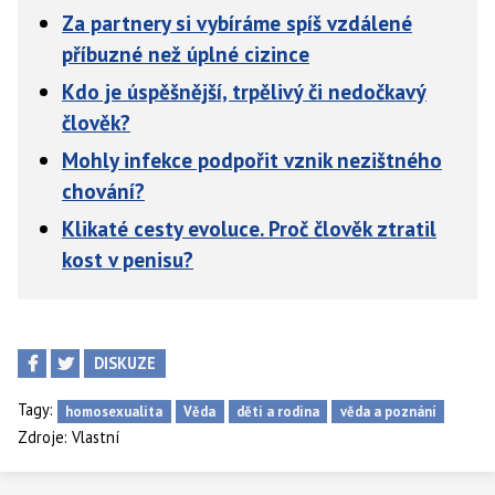
Za partnery si vybíráme spíš vzdálené
příbuzné než úplné cizince
Kdo je úspěšnější, trpělivý či nedočkavý
člověk?
Mohly infekce podpořit vznik nezištného
chování?
Klikaté cesty evoluce. Proč člověk ztratil
kost v penisu?
DISKUZE
Tagy:
homosexualita
Věda
děti a rodina
věda a poznání
Zdroje:
Vlastní