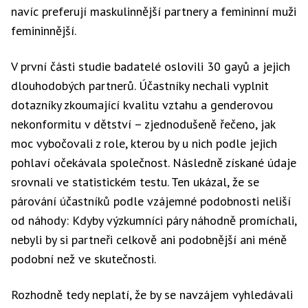
navíc preferují maskulinnější partnery a femininní muži
femininnější.
V první části studie badatelé oslovili 30 gayů a jejich
dlouhodobých partnerů. Účastníky nechali vyplnit
dotazníky zkoumající kvalitu vztahu a genderovou
nekonformitu v dětství – zjednodušeně řečeno, jak
moc vybočovali z role, kterou by u nich podle jejich
pohlaví očekávala společnost. Následně získané údaje
srovnali ve statistickém testu. Ten ukázal, že se
párování účastníků podle vzájemné podobnosti neliší
od náhody: Kdyby výzkumníci páry náhodně promíchali,
nebyli by si partneři celkově ani podobnější ani méně
podobní než ve skutečnosti.
Rozhodně tedy neplatí, že by se navzájem vyhledávali