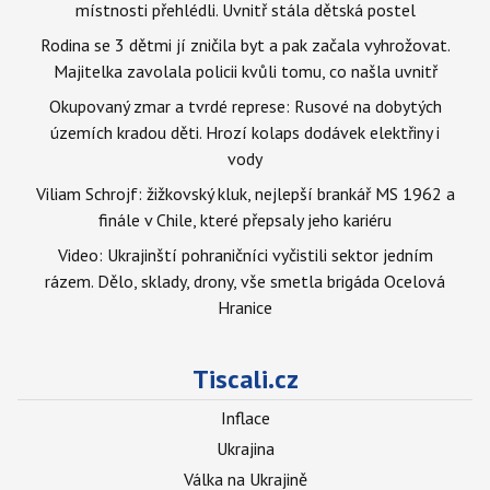
místnosti přehlédli. Uvnitř stála dětská postel
Rodina se 3 dětmi jí zničila byt a pak začala vyhrožovat.
Majitelka zavolala policii kvůli tomu, co našla uvnitř
Okupovaný zmar a tvrdé represe: Rusové na dobytých
územích kradou děti. Hrozí kolaps dodávek elektřiny i
vody
Viliam Schrojf: žižkovský kluk, nejlepší brankář MS 1962 a
finále v Chile, které přepsaly jeho kariéru
Video: Ukrajinští pohraničníci vyčistili sektor jedním
rázem. Dělo, sklady, drony, vše smetla brigáda Ocelová
Hranice
Tiscali.cz
Inflace
Ukrajina
Válka na Ukrajině