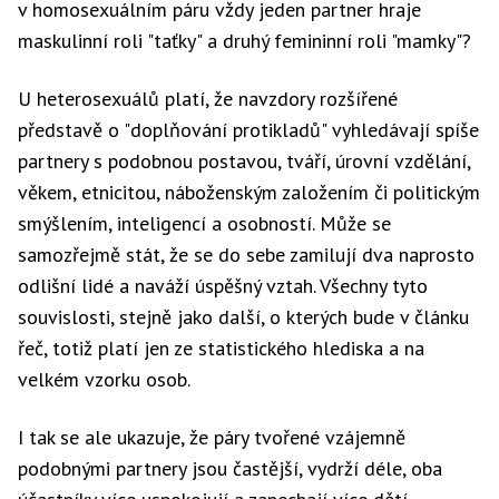
v homosexuálním páru vždy jeden partner hraje
maskulinní roli "taťky" a druhý femininní roli "mamky"?
U heterosexuálů platí, že navzdory rozšířené
představě o "doplňování protikladů" vyhledávají spíše
partnery s podobnou postavou, tváří, úrovní vzdělání,
věkem, etnicitou, náboženským založením či politickým
smýšlením, inteligencí a osobností. Může se
samozřejmě stát, že se do sebe zamilují dva naprosto
odlišní lidé a naváží úspěšný vztah. Všechny tyto
souvislosti, stejně jako další, o kterých bude v článku
řeč, totiž platí jen ze statistického hlediska a na
velkém vzorku osob.
I tak se ale ukazuje, že páry tvořené vzájemně
podobnými partnery jsou častější, vydrží déle, oba