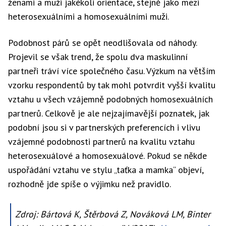
ženami a muži jakékoli orientace, stejně jako mezi
heterosexuálními a homosexuálními muži.
Podobnost párů se opět neodlišovala od náhody.
Projevil se však trend, že spolu dva maskulinní
partneři tráví více společného času. Výzkum na větším
vzorku respondentů by tak mohl potvrdit vyšší kvalitu
vztahu u všech vzájemně podobných homosexuálních
partnerů. Celkově je ale nejzajímavější poznatek, jak
podobní jsou si v partnerských preferencích i vlivu
vzájemné podobnosti partnerů na kvalitu vztahu
heterosexuálové a homosexuálové. Pokud se někde
uspořádání vztahu ve stylu „taťka a mamka“ objeví,
rozhodně jde spíše o výjimku než pravidlo.
Zdroj: Bártová K, Štěrbová Z, Nováková LM, Binter