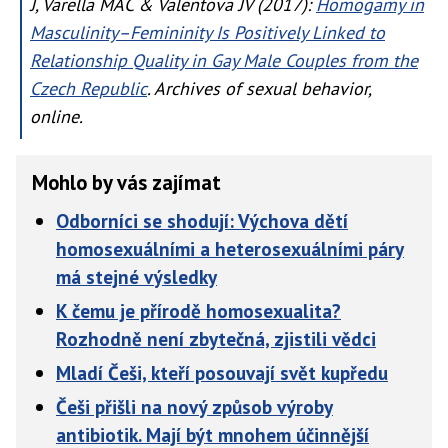
J, Varella MAC & Valentova JV (2017):
Homogamy in
Masculinity–Femininity Is Positively Linked to
Relationship Quality in Gay Male Couples from the
Czech Republic
. Archives of sexual behavior,
online.
Mohlo by vás zajímat
Odborníci se shodují: Výchova dětí
homosexuálními a heterosexuálními páry
má stejné výsledky
K čemu je přírodě homosexualita?
Rozhodně není zbytečná, zjistili vědci
Mladí Češi, kteří posouvají svět kupředu
Češi přišli na nový způsob výroby
antibiotik. Mají být mnohem účinnější