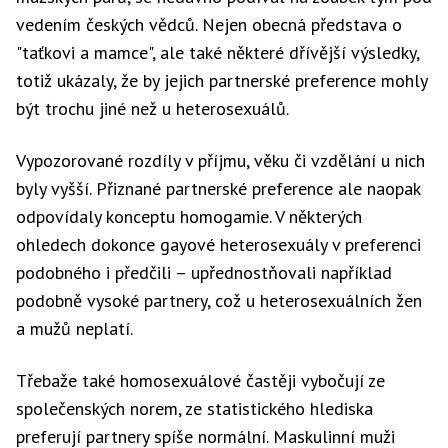
vedením českých vědců. Nejen obecná představa o
"taťkovi a mamce", ale také některé dřívější výsledky,
totiž ukázaly, že by jejich partnerské preference mohly
být trochu jiné než u heterosexuálů.
Vypozorované rozdíly v příjmu, věku či vzdělání u nich
byly vyšší. Přiznané partnerské preference ale naopak
odpovídaly konceptu homogamie. V některých
ohledech dokonce gayové heterosexuály v preferenci
podobného i předčili – upřednostňovali například
podobně vysoké partnery, což u heterosexuálních žen
a mužů neplatí.
Třebaže také homosexuálové častěji vybočují ze
společenských norem, ze statistického hlediska
preferují partnery spíše normální. Maskulinní muži