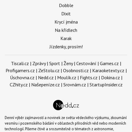
Dobble
Dixit
Krycí jména
Na křídlech
Karak
Jízdenky, prosím!
Tiscali.cz
|
Zprávy
|
Sport
|
Ženy
|
Cestování
|
Games.cz
|
Profigamers.cz
|
ZeStolu.cz
|
Osobnosti.cz
|
Karaoketexty.cz
|
Úschovna.cz
|
Nedd.cz
|
Moulík.cz
|
Fights.cz
|
Dokina.cz
|
CZhity.cz
|
Našepeníze.cz
|
Srovnám.cz
|
StartupInsider.cz
Denní výběr zajímavostí a novinek ze světa vědeckého výzkumu, zkoumání
vesmíru i pozemského bádání v oblastech přírodních věd nebo moderních
technologií. Píšeme čtivě a srozumitelně o tématech z astronomie,