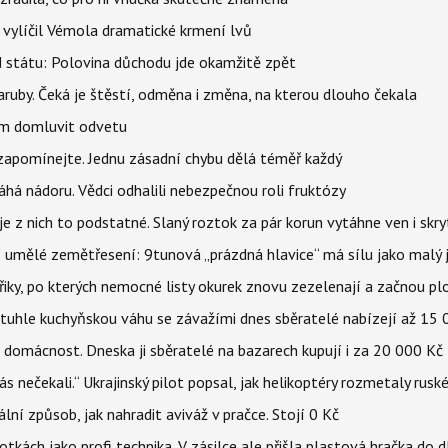
, vylíčil Vémola dramatické krmení lvů
d státu: Polovina důchodu jde okamžitě zpět
ruby. Čeká je štěstí, odměna i změna, na kterou dlouho čekala
vem domluvit odvetu
zapomínejte. Jednu zásadní chybu dělá téměř každý
áhá nádoru. Vědci odhalili nebezpečnou roli fruktózy
 z nich to podstatné. Slaný roztok za pár korun vytáhne ven i skry
í umělé zemětřesení: 9tunová „prázdná hlavice“ má sílu jako malý 
třiky, po kterých nemocné listy okurek znovu zezelenají a začnou pl
a tuhle kuchyňskou váhu se závažími dnes sběratelé nabízejí až 15
 domácnost. Dneska ji sběratelé na bazarech kupují i za 20 000 Kč
s nečekali.“ Ukrajinský pilot popsal, jak helikoptéry rozmetaly rusk
niální způsob, jak nahradit aviváž v pračce. Stojí 0 Kč
tkách jako profi technika. V zásilce ale přišla plastová hračka do 