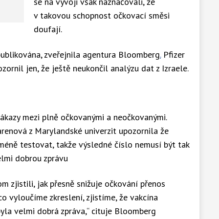
se na vývoji však naznačovali, že
v takovou schopnost očkovací směsi
doufají.
 publikována, zveřejnila agentura Bloomberg
.
Pfizer
ornil jen, že ještě neukončil analýzu dat z Izraele.
nákazy mezi plně očkovanými a neočkovanými.
enová z Marylandské univerzit upozornila že
 méně testovat, takže výsledné číslo nemusí být tak
elmi dobrou zprávu
 zjistili, jak přesně snižuje očkování přenos
co vyloučíme zkreslení, zjistíme, že vakcína
byla velmi dobrá zpráva,“ cituje Bloomberg