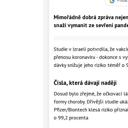
Přida
Mimořádně dobrá zpráva nejen p
snaží vymanit ze sevření pand
Studie v Izraeli potvrdila, že vak
přenosu koronaviru - dokonce s v
dávky snižuje jeho riziko téměř o 
Čísla, která dávají naději
Dosud bylo zřejmé, že očkovací l
formy choroby. Dřívější studie uká
Pfizer/Biontech klesá riziko příz
o 99,2 procenta