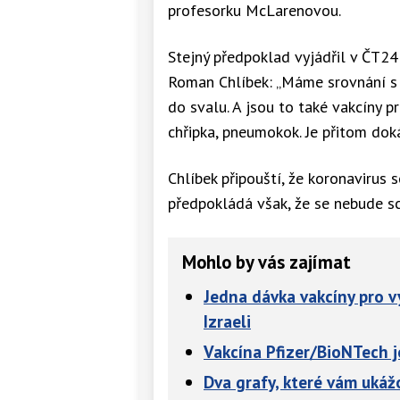
profesorku McLarenovou.
Stejný předpoklad vyjádřil v ČT24
Roman Chlíbek: „Máme srovnání s j
do svalu. A jsou to také vakcíny pr
chřipka, pneumokok. Je přitom doká
Chlíbek připouští, že koronavirus 
předpokládá však, že se nebude sc
Mohlo by vás zajímat
Jedna dávka vakcíny pro vy
Izraeli
Vakcína Pfizer/BioNTech j
Dva grafy, které vám ukážo