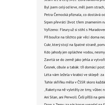
Byl jsem celý od krve, měl jsem strach
Petra Černocká přiznala, co dostává o
Srpen převrátí život třem znamením na
Vyřízeno: Fleury už si stihl s Murado
Při bouřce na těchto pár věcí doma ne
Cukr, který stojí na špatné straně, pom
Kdo jahody jen opláchne vodou, nesmyje
Zavrtá se do země jako jehla a vytvoř
Česnek, cibule a tabák: tři domácí pos
Léta vám ležela v krabici ve sklepě: z
Tuhle skříňku měla v ČSSR skoro každá
„Rakety na ně vyletěly ze tmy, vůbec ná
Ani Silan, ani Perwoll. Češi přišli na ge
Dron z Temu za pár korun vypadal na fo