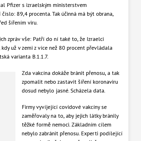
al Pfizer s izraelským ministerstvem
í číslo: 89,4 procenta. Tak účinná má být obrana,
ed šířením viru.
h zpráv vše: Patří do ní také to, že Izraelci
 kdy už v zemi z více než 80 procent převládala
tská varianta B.1.1.7.
Zda vakcína dokáže bránit přenosu, a tak
zpomalit nebo zastavit šíření koronaviru
dosud nebylo jasné. Scházela data.
Firmy vyvíjející covidové vakcíny se
zaměřovaly na to, aby jejich látky bránily
těžké formě nemoci. Základním cílem
nebylo zabránit přenosu. Experti podílející