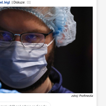
el Jégl
|
Diskuze:
zdroj: Profimedia