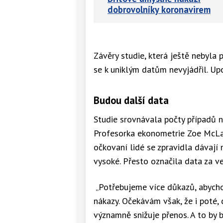
dobrovolníky koronavirem
Závěry studie, která ještě nebyla
se k uniklým datům nevyjádřil. Upoz
Budou další data
Studie srovnávala počty případů 
Profesorka ekonometrie Zoe McLar
očkovaní lidé se zpravidla dávají
vysoké. Přesto označila data za v
„Potřebujeme více důkazů, abychom
nákazy. Očekávám však, že i poté, 
významně snižuje přenos. A to by 