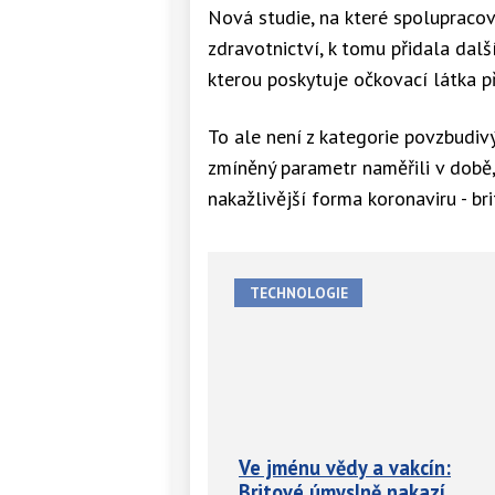
Nová studie, na které spolupracov
zdravotnictví, k tomu přidala dalš
kterou poskytuje očkovací látka př
To ale není z kategorie povzbudivýc
zmíněný parametr naměřili v době,
nakažlivější forma koronaviru - bri
TECHNOLOGIE
Ve jménu vědy a vakcín:
Britové úmyslně nakazí