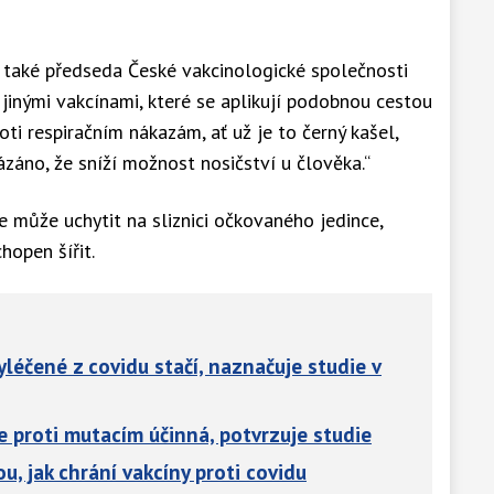
 také předseda České vakcinologické společnosti
inými vakcínami, které se aplikují podobnou cestou
oti respiračním nákazám, ať už je to černý kašel,
záno, že sníží možnost nosičství u člověka.“
se může uchytit na sliznici očkovaného jedince,
hopen šířit.
léčené z covidu stačí, naznačuje studie v
e proti mutacím účinná, potvrzuje studie
u, jak chrání vakcíny proti covidu