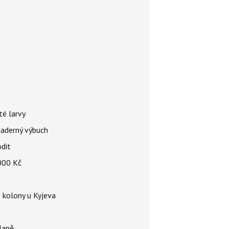
té larvy
jaderný výbuch
odit
 000 Kč
é kolony u Kyjeva
dlaně