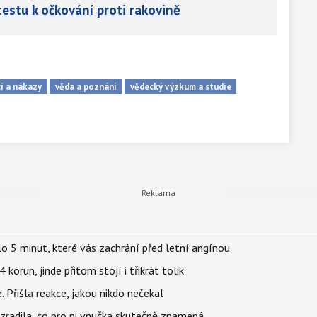
cestu k očkování proti rakovině
i a nákazy
věda a poznání
vědecký výzkum a studie
o 5 minut, které vás zachrání před letní angínou
orun, jinde přitom stojí i třikrát tolik
 Přišla reakce, jakou nikdo nečekal
ozradila, co pro ni vnučka skutečně znamená