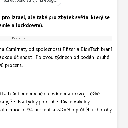
t mezi oblíbené zdroje na Googlu
ro Izrael, ale také pro zbytek světa, který se
emie a lockdownů.
cína Comirnaty od společností Pfizer a BionTech brání
ysokou účinností. Po dvou týdnech od podání druhé
90 procent.
átka brání onemocnění covidem a rozvoji těžké
zaly, že dva týdny po druhé dávce vakcíny
naků nemoci o 94 procent a vážného průběhu choroby