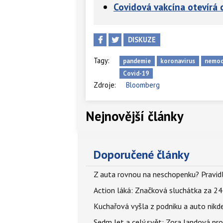
Covidová vakcína otevírá 
DISKUZE
Tagy:
pandemie
koronavirus
nemoc
Covid-19
Zdroje:
Bloomberg
Nejnovější články
Doporučené články
Z auta rovnou na neschopenku? Pravidl
Action láká: Značková sluchátka za 244 k
Kuchařová vyšla z podniku a auto nikde.
Sedm let a celý svět: Zora Jandová pr