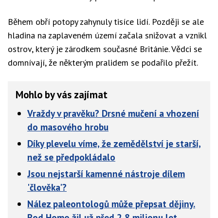
Během obří potopy zahynuly tisíce lidí. Později se ale
hladina na zaplaveném území začala snižovat a vznikl
ostrov, který je zárodkem současné Británie. Vědci se
domnívají, že některým pralidem se podařilo přežít.
Mohlo by vás zajímat
Vraždy v pravěku? Drsné mučení a vhození
do masového hrobu
Díky plevelu víme, že zemědělství je starší,
než se předpokládalo
Jsou nejstarší kamenné nástroje dílem
'člověka'?
Nález paleontologů může přepsat dějiny.
Rod Homo žil už před 2,8 milionu let