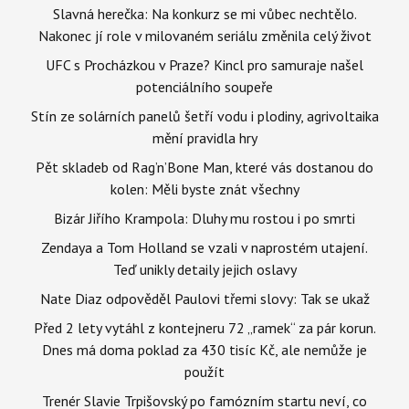
Slavná herečka: Na konkurz se mi vůbec nechtělo.
Nakonec jí role v milovaném seriálu změnila celý život
UFC s Procházkou v Praze? Kincl pro samuraje našel
potenciálního soupeře
Stín ze solárních panelů šetří vodu i plodiny, agrivoltaika
mění pravidla hry
Pět skladeb od Rag’n’Bone Man, které vás dostanou do
kolen: Měli byste znát všechny
Bizár Jiřího Krampola: Dluhy mu rostou i po smrti
Zendaya a Tom Holland se vzali v naprostém utajení.
Teď unikly detaily jejich oslavy
Nate Diaz odpověděl Paulovi třemi slovy: Tak se ukaž
Před 2 lety vytáhl z kontejneru 72 „ramek“ za pár korun.
Dnes má doma poklad za 430 tisíc Kč, ale nemůže je
použít
Trenér Slavie Trpišovský po famózním startu neví, co