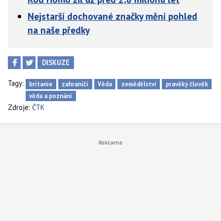
Nejstarší dochované značky mění pohled
na naše předky
DISKUZE
Tagy:
britanie
zahraničí
Věda
zemědělství
pravěký člověk
věda a poznání
Zdroje:
ČTK