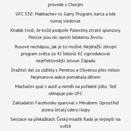
provede s Chorým
UFC 330: Makhachev vs. Garry. Program, karta a kde
turnaj sledovat
Khabib tvrdí, že kvůli podpoře Palestiny ztratil sponzory.
Peníze jsou nic oproti lidskému životu
Rusové nechápou, jak je to možné. Nejdražší zbrojní
program světa za 42 bilionů Kč vyprodukoval
nejefektivnější letoun Západu
Dražitel dal za zážitky s Pereirou a Oliveirou přes milion.
Neymarova aukce pomáhala dětem
Machačev spal v autě a neměl na pořádné jídlo. Teď
obhajuje pás UFC
Zakladatel Facebooku sparoval s Merabem. Uprostřed
jezera létaly údery i kopy
Senzace na překážkách. Český mladík Rada je nejlepší na
světě