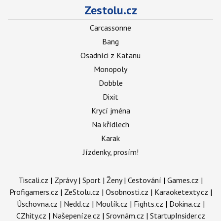
Zestolu.cz
Carcassonne
Bang
Osadníci z Katanu
Monopoly
Dobble
Dixit
Krycí jména
Na křídlech
Karak
Jízdenky, prosím!
Tiscali.cz
|
Zprávy
|
Sport
|
Ženy
|
Cestování
|
Games.cz
|
Profigamers.cz
|
ZeStolu.cz
|
Osobnosti.cz
|
Karaoketexty.cz
|
Úschovna.cz
|
Nedd.cz
|
Moulík.cz
|
Fights.cz
|
Dokina.cz
|
CZhity.cz
|
Našepeníze.cz
|
Srovnám.cz
|
StartupInsider.cz