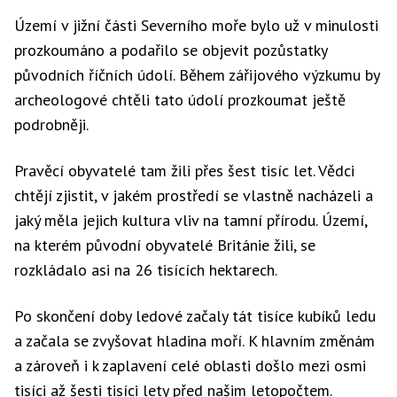
Území v jižní části Severního moře bylo už v minulosti
prozkoumáno a podařilo se objevit pozůstatky
původních říčních údolí. Během zářijového výzkumu by
archeologové chtěli tato údolí prozkoumat ještě
podrobněji.
Pravěcí obyvatelé tam žili přes šest tisíc let. Vědci
chtějí zjistit, v jakém prostředí se vlastně nacházeli a
jaký měla jejich kultura vliv na tamní přírodu. Území,
na kterém původní obyvatelé Británie žili, se
rozkládalo asi na 26 tisících hektarech.
Po skončení doby ledové začaly tát tisíce kubíků ledu
a začala se zvyšovat hladina moří. K hlavním změnám
a zároveň i k zaplavení celé oblasti došlo mezi osmi
tisíci až šesti tisíci lety před našim letopočtem.