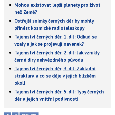
Mohou existovat lepší planety pro život
než Země?
Ostřejší snímky černých děr by mohly
přinést kosmické radioteleskopy
Tajemství černých děr, 1. díl: Odkud se
vzaly a jak se projevují navenek?
Tajemství černých děr, 2. díl: Jak vznikly
černé díry nehvězdného původu
Tajemství černých děr, 3. díl: Základní
struktura a co se děje v jejich blízkém
okolí
Tajemství černých děr, 5. díl: Typy černých
děr a jejich vnitřní podivnosti