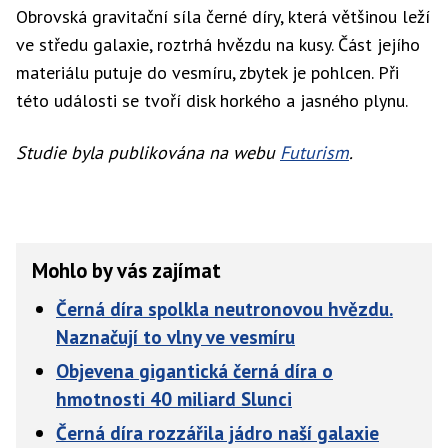
Obrovská gravitační síla černé díry, která většinou leží
ve středu galaxie, roztrhá hvězdu na kusy. Část jejího
materiálu putuje do vesmíru, zbytek je pohlcen. Při
této události se tvoří disk horkého a jasného plynu.
Studie byla publikována na webu
Futurism
.
Mohlo by vás zajímat
Černá díra spolkla neutronovou hvězdu.
Naznačují to vlny ve vesmíru
Objevena gigantická černá díra o
hmotnosti 40 miliard Slunci
Černá díra rozzářila jádro naší galaxie