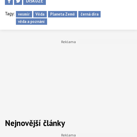
DISKUZE
Tagy:
vesmír
Věda
Planeta Země
černá díra
věda a poznání
Nejnovější články