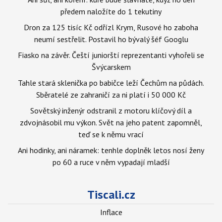
předem naložíte do 1 tekutiny
Dron za 125 tisíc Kč odřízl Krym, Rusové ho zaboha
neumí sestřelit. Postavil ho bývalý šéf Googlu
Fiasko na závěr. Čeští juniorští reprezentanti vyhořeli se
Švýcarskem
Tahle stará sklenička po babičce leží Čechům na půdách.
Sběratelé ze zahraničí za ni platí i 50 000 Kč
Sovětský inženýr odstranil z motoru klíčový díl a
zdvojnásobil mu výkon. Svět na jeho patent zapomněl,
teď se k němu vrací
Ani hodinky, ani náramek: tenhle doplněk letos nosí ženy
po 60 a ruce v něm vypadají mladší
Tiscali.cz
Inflace