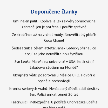
Doporučené články
Umí nejen pálit: Kopřiva je lék i skvělý pomocník na
zahradě, jen je potřeba ji použít správně
Ze sirotčince až na vrchol módy: Neuvěřitelný příběh
Coco Chanel
Šedesátník s tělem atleta: Janek Ledecký přiznal, co
stojí za jeho neuvěřitelnou fyzičkou
Syn Leoše Mareše na univerzitě v USA: Kolik stojí
Jakubovo studium na Floridě?
Ukrajinští vědci pozorovali u Měsíce UFO. Hovoří o
vyspělé technologii
Kronika sériových vrahů: Nenápadný dělník zabil desítky
žen. Policii unikal téměř 20 let
Fascinující i nebezpečná. U pobřeží Chorvatska udeřila
mořská smršť