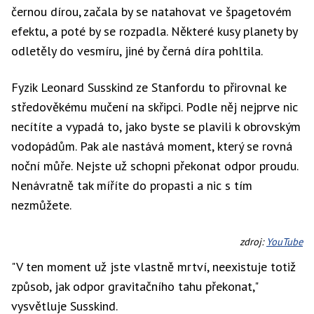
černou dírou, začala by se natahovat ve špagetovém
efektu, a poté by se rozpadla. Některé kusy planety by
odletěly do vesmíru, jiné by černá díra pohltila.
Fyzik Leonard Susskind ze Stanfordu to přirovnal ke
středověkému mučení na skřipci. Podle něj nejprve nic
necítíte a vypadá to, jako byste se plavili k obrovským
vodopádům. Pak ale nastává moment, který se rovná
noční můře. Nejste už schopni překonat odpor proudu.
Nenávratně tak míříte do propasti a nic s tím
nezmůžete.
zdroj:
YouTube
"V ten moment už jste vlastně mrtví, neexistuje totiž
způsob, jak odpor gravitačního tahu překonat,"
vysvětluje Susskind.