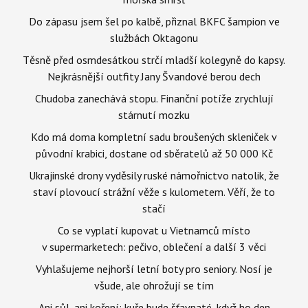
Do zápasu jsem šel po kalbě, přiznal BKFC šampion ve
službách Oktagonu
Těsně před osmdesátkou strčí mladší kolegyně do kapsy.
Nejkrásnější outfity Jany Švandové berou dech
Chudoba zanechává stopu. Finanční potíže zrychlují
stárnutí mozku
Kdo má doma kompletní sadu broušených skleniček v
původní krabici, dostane od sběratelů až 50 000 Kč
Ukrajinské drony vyděsily ruské námořnictvo natolik, že
staví plovoucí strážní věže s kulometem. Věří, že to
stačí
Co se vyplatí kupovat u Vietnamců místo
v supermarketech: pečivo, oblečení a další 3 věci
Vyhlašujeme nejhorší letní boty pro seniory. Nosí je
všude, ale ohrožují se tím
Ani sůl, ani koření: kuře bude šťavnaté, když ho den