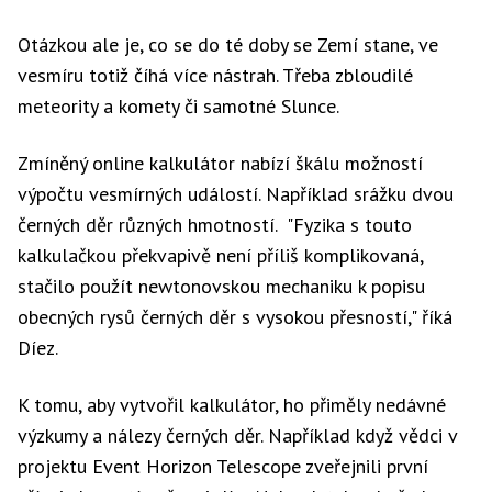
Otázkou ale je, co se do té doby se Zemí stane, ve
vesmíru totiž číhá více nástrah. Třeba zbloudilé
meteority a komety či samotné Slunce.
Zmíněný online kalkulátor nabízí škálu možností
výpočtu vesmírných událostí. Například srážku dvou
černých děr různých hmotností. "Fyzika s touto
kalkulačkou překvapivě není příliš komplikovaná,
stačilo použít newtonovskou mechaniku k popisu
obecných rysů černých děr s vysokou přesností," říká
Díez.
K tomu, aby vytvořil kalkulátor, ho přiměly nedávné
výzkumy a nálezy černých děr. Například když vědci v
projektu Event Horizon Telescope zveřejnili první