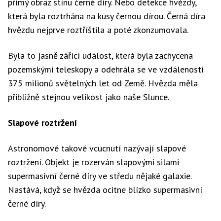
přímý obraz stínu černé díry. Nebo detekce hvězdy,
která byla roztrhána na kusy černou dírou. Černá díra
hvězdu nejprve roztříštila a poté zkonzumovala.
Byla to jasně zářící událost, která byla zachycena
pozemskými teleskopy a odehrála se ve vzdálenosti
375 milionů světelných let od Země. Hvězda měla
přibližně stejnou velikost jako naše Slunce.
Slapové roztržení
Astronomové takové vcucnutí nazývají slapové
roztržení. Objekt je rozerván slapovými silami
supermasivní černé díry ve středu nějaké galaxie.
Nastává, když se hvězda ocitne blízko supermasivní
černé díry.