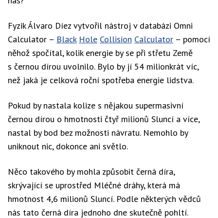
nás?
Fyzik Álvaro Díez vytvořil nástroj v databázi Omni
Calculator –
Black
Hole
Collision
Calculator
– pomocí
něhož spočítal, kolik energie by se při střetu Země
s černou dírou uvolnilo. Bylo by jí 54 milionkrát víc,
než jaká je celková roční spotřeba energie lidstva.
Pokud by nastala kolize s nějakou supermasivní
černou dírou o hmotnosti čtyř milionů Sluncí a více,
nastal by bod bez možnosti návratu. Nemohlo by
uniknout nic, dokonce ani světlo.
Něco takového by mohla způsobit černá díra,
skrývající se uprostřed Mléčné dráhy, která má
hmotnost 4,6 milionů Sluncí. Podle některých vědců
nás tato černá díra jednoho dne skutečně pohltí.