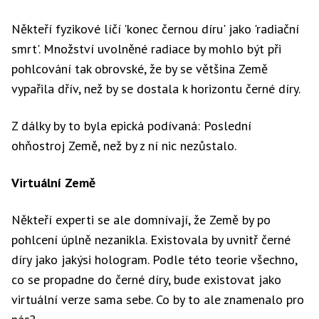
Někteří fyzikové líčí 'konec černou díru' jako 'radiační
smrt'. Množství uvolněné radiace by mohlo být při
pohlcování tak obrovské, že by se většina Země
vypařila dřív, než by se dostala k horizontu černé díry.
Z dálky by to byla epická podívaná: Poslední
ohňostroj Země, než by z ní nic nezůstalo.
Virtuální Země
Někteří experti se ale domnívají, že Země by po
pohlcení úplně nezanikla. Existovala by uvnitř černé
díry jako jakýsi hologram. Podle této teorie všechno,
co se propadne do černé díry, bude existovat jako
virtuální verze sama sebe. Co by to ale znamenalo pro