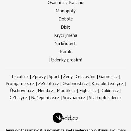
Osadníci z Katanu
Monopoly
Dobble
Dixit
Krycí jména
Na křídlech
Karak
Jízdenky, prosím!
Tiscali.cz
|
Zprávy
|
Sport
|
Ženy
|
Cestování
|
Games.cz
|
Profigamers.cz
|
ZeStolu.cz
|
Osobnosti.cz
|
Karaoketexty.cz
|
Úschovna.cz
|
Nedd.cz
|
Moulík.cz
|
Fights.cz
|
Dokina.cz
|
CZhity.cz
|
Našepeníze.cz
|
Srovnám.cz
|
StartupInsider.cz
Denní výběr zajímavostí a novinek ze světa vědeckého výzkumu, zkoumání