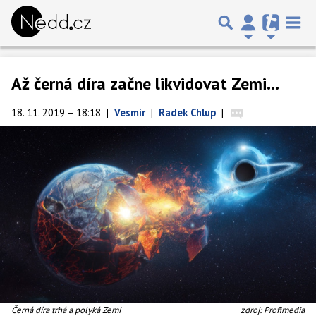
Až černá díra začne likvidovat Zemi...
18. 11. 2019 – 18:18
|
Vesmír
|
Radek Chlup
|
Černá díra trhá a polyká Zemi
zdroj: Profimedia