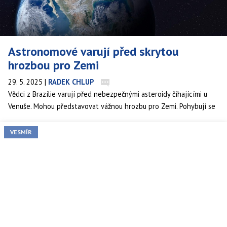
Astronomové varují před skrytou
hrozbou pro Zemi
29. 5. 2025
|
RADEK CHLUP
Vědci z Brazílie varují před nebezpečnými asteroidy číhajícími u
Venuše. Mohou představovat vážnou hrozbu pro Zemi. Pohybují se
po nestabilních oběžných drahách a jsou obtížně pozorovatelné
kvůli slunečnímu záření. Některé mají potenciál zlikvidovat celá
VESMÍR
města. Tým navrhnul způsob, jakým je sledovat.