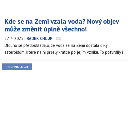
Kde se na Zemi vzala voda? Nový objev
může změnit úplně všechno!
27. 4. 2025
|
RADEK CHLUP
Dlouho se předpokládalo, že voda se na Zemi dostala díky
asteroidům, které na ni pršely krátce po jejím vzniku. To potvrdily i
nedávné studie. Ta nedávná vědců z Oxfordské univerzity však
naznačuje něco jiného. Voda už na naší planetě mohla být od
TECHNOLOGIE
samotného začátku.