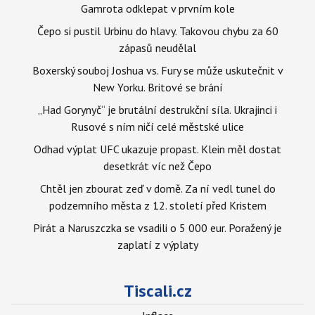
Gamrota odklepat v prvním kole
Čepo si pustil Urbinu do hlavy. Takovou chybu za 60
zápasů neudělal
Boxerský souboj Joshua vs. Fury se může uskutečnit v
New Yorku. Britové se brání
„Had Gorynyč“ je brutální destrukční síla. Ukrajinci i
Rusové s ním ničí celé městské ulice
Odhad výplat UFC ukazuje propast. Klein měl dostat
desetkrát víc než Čepo
Chtěl jen zbourat zeď v domě. Za ní vedl tunel do
podzemního města z 12. století před Kristem
Pirát a Naruszczka se vsadili o 5 000 eur. Poražený je
zaplatí z výplaty
Tiscali.cz