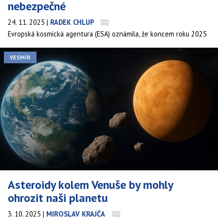
nebezpečné
24. 11. 2025
|
RADEK CHLUP
Evropská kosmická agentura (ESA) oznámila, že koncem roku 2025
překročil počet známých blízkozemních asteroidů hranici 40 tisíc.
Jedná se o planetky od naší planety vzdálené méně než 45
VESMÍR
milionů kilometrů.
Asteroidy kolem Venuše by mohly
ohrozit naši planetu
3. 10. 2025
|
MIROSLAV KRAJČA