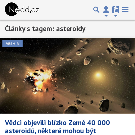
Články s tagem: asteroidy
Předchozí
1
2
Další
VESMÍR
Vědci objevili blízko Země 40 000
asteroidů, některé mohou být