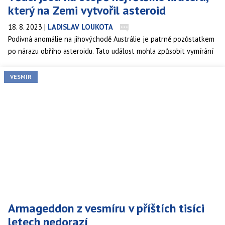
který na Zemi vytvořil asteroid
18. 8. 2023
|
LADISLAV LOUKOTA
Podivná anomálie na jihovýchodě Austrálie je patrně pozůstatkem
po nárazu obřího asteroidu. Tato událost mohla způsobit vymírání
dvakrát většího rozsahu než za epochy dinosaurů.
VESMÍR
Armageddon z vesmíru v příštích tisíci
letech nedorazí