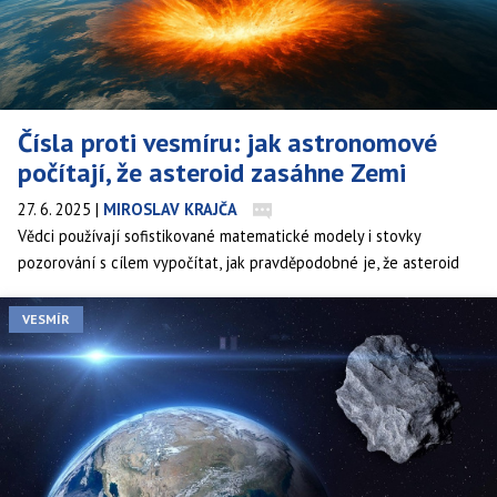
Čísla proti vesmíru: jak astronomové
počítají, že asteroid zasáhne Zemi
27. 6. 2025
|
MIROSLAV KRAJČA
Vědci používají sofistikované matematické modely i stovky
pozorování s cílem vypočítat, jak pravděpodobné je, že asteroid
zasáhne Zemi. Pomocí orbitálních simulací, Monte Carlo analýz a
stupnice Torino sledují každý krok, aby eliminovali nejistoty. Jak se
VESMÍR
z rozmazané trajektorie stává konkrétní procento – a proč riziko
zpravidla klesá s přibývajícími daty?