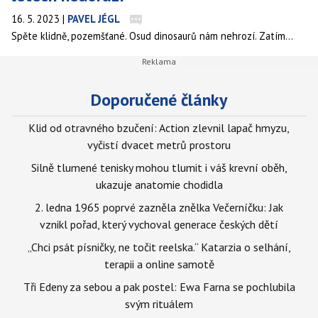
16. 5. 2023
|
PAVEL JÉGL
Spěte klidně, pozemšťané. Osud dinosaurů nám nehrozí. Zatím…
Doporučené články
Klid od otravného bzučení: Action zlevnil lapač hmyzu,
vyčistí dvacet metrů prostoru
Silně tlumené tenisky mohou tlumit i váš krevní oběh,
ukazuje anatomie chodidla
2. ledna 1965 poprvé zazněla znělka Večerníčku: Jak
vznikl pořad, který vychoval generace českých dětí
„Chci psát písničky, ne točit reelska.“ Katarzia o selhání,
terapii a online samotě
Tři Edeny za sebou a pak postel: Ewa Farna se pochlubila
svým rituálem