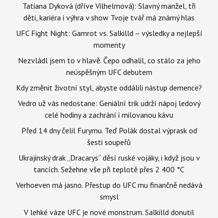
Tatiana Dyková (dříve Vilhelmová): Slavný manžel, tři
děti, kariéra i výhra v show Tvoje tvář má známý hlas
UFC Fight Night: Gamrot vs. Salkilld – výsledky a nejlepší
momenty
Nezvládl jsem to v hlavě. Čepo odhalil, co stálo za jeho
neúspěšným UFC debutem
Kdy změnit životní styl, abyste oddálili nástup demence?
Vedro už vás nedostane: Geniální trik udrží nápoj ledový
celé hodiny a zachrání i milovanou kávu
Před 14 dny čelil Furymu. Teď Polák dostal výprask od
šesti soupeřů
Ukrajinský drak „Dracarys“ děsí ruské vojáky, i když jsou v
tancích. Sežehne vše při teplotě přes 2 400 °C
Verhoeven má jasno. Přestup do UFC mu finančně nedává
smysl
V lehké váze UFC je nové monstrum. Salkilld donutil