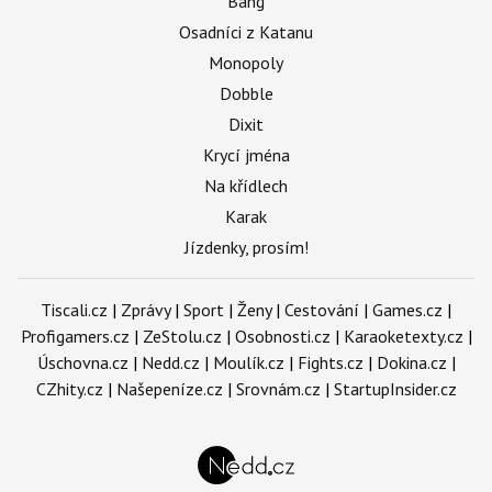
Bang
Osadníci z Katanu
Monopoly
Dobble
Dixit
Krycí jména
Na křídlech
Karak
Jízdenky, prosím!
Tiscali.cz
|
Zprávy
|
Sport
|
Ženy
|
Cestování
|
Games.cz
|
Profigamers.cz
|
ZeStolu.cz
|
Osobnosti.cz
|
Karaoketexty.cz
|
Úschovna.cz
|
Nedd.cz
|
Moulík.cz
|
Fights.cz
|
Dokina.cz
|
CZhity.cz
|
Našepeníze.cz
|
Srovnám.cz
|
StartupInsider.cz