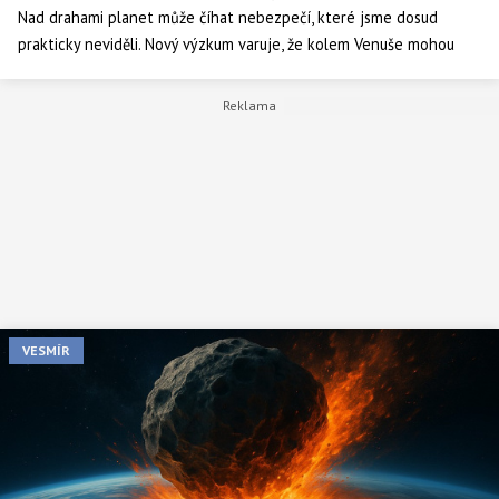
Nad drahami planet může číhat nebezpečí, které jsme dosud
prakticky neviděli. Nový výzkum varuje, že kolem Venuše mohou
obíhat asteroidy, které díky své pozici a slabé osvětlitelnosti
unikají detekci — a přitom mají potenciál změnit svůj kurz tak, že
by se mohly přiblížit k Zemi. V článku se podíváme na to, co víme o
těchto „venus-koorbitalech“, jaké riziko představují a jak je možné
je jednou odhalit.
VESMÍR