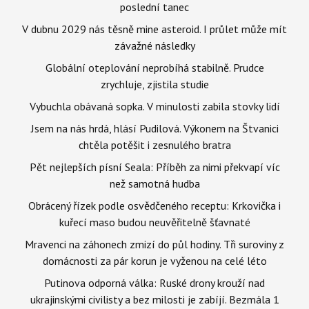
poslední tanec
V dubnu 2029 nás těsně mine asteroid. I průlet může mít
závažné následky
Globální oteplování neprobíhá stabilně. Prudce
zrychluje, zjistila studie
Vybuchla obávaná sopka. V minulosti zabila stovky lidí
Jsem na nás hrdá, hlásí Pudilová. Výkonem na Štvanici
chtěla potěšit i zesnulého bratra
Pět nejlepších písní Seala: Příběh za nimi překvapí víc
než samotná hudba
Obrácený řízek podle osvědčeného receptu: Krkovička i
kuřecí maso budou neuvěřitelně šťavnaté
Mravenci na záhonech zmizí do půl hodiny. Tři suroviny z
domácnosti za pár korun je vyženou na celé léto
Putinova odporná válka: Ruské drony krouží nad
ukrajinskými civilisty a bez milosti je zabíjí. Bezmála 1