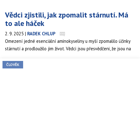
Vědci zjistili, jak zpomalit stárnutí. Má
to ale háček
2. 9. 2025
|
RADEK CHLUP
Omezení jedné esenciální aminokyseliny u myší zpomalilo účinky
stárnutí a prodloužilo jim život. Vědci jsou přesvědčeni, že jsou na
stopě způsobu, jak prodloužit lidský život a zlepšit zdraví
v pokročilejším věku. Má to však jedno velké „ale“.
ČLOVĚK