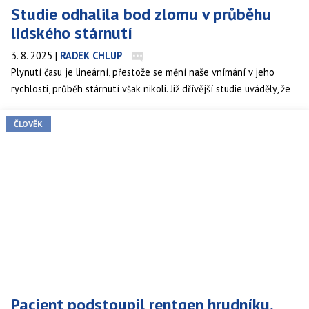
Studie odhalila bod zlomu v průběhu
lidského stárnutí
3. 8. 2025
|
RADEK CHLUP
Plynutí času je lineární, přestože se mění naše vnímání v jeho
rychlosti, průběh stárnutí však nikoli. Již dřívější studie uváděly, že
nejde o postupný proces s tím, že stárneme rychle v určitých
etapách. Nová studie určila jako hlavní bod zlomu věk kolem 50
ČLOVĚK
let. Dochází k viditelnému zlomu, kdy stárnutí šlape na pedál.
Pacient podstoupil rentgen hrudníku,