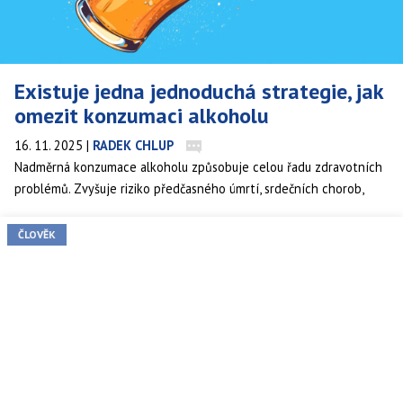
Existuje jedna jednoduchá strategie, jak
omezit konzumaci alkoholu
16. 11. 2025
|
RADEK CHLUP
Nadměrná konzumace alkoholu způsobuje celou řadu zdravotních
problémů. Zvyšuje riziko předčasného úmrtí, srdečních chorob,
trávicích obtíží, demence a rakoviny. Po celém světě, zejména
v USA, se hovoří o tom, že jde o nebezpečný karcinogen. Přesto to
ČLOVĚK
někteří lidé nevědí. A proto nejsou schopni konzumaci omezit.