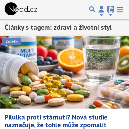
Články s tagem: zdraví a životní styl
Předchozí
1
2
3
…
36
Další
ČLOVĚK
Pilulka proti stárnutí? Nová studie
naznačuje, že tohle může zpomalit