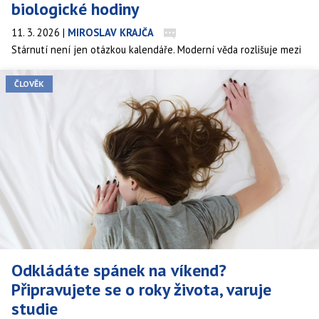
biologické hodiny
11. 3. 2026
|
MIROSLAV KRAJČA
Stárnutí není jen otázkou kalendáře. Moderní věda rozlišuje mezi
chronologickým věkem a takzvaným biologickým věkem, který
odráží skutečný stav buněk a tkání v těle. Nová studie naznačuje,
ČLOVĚK
že pravidelné užívání multivitaminů by mohlo zpomalit některé
biologické procesy stárnutí. Přesto odborníci upozorňují, že
výsledky je třeba interpretovat opatrně a že zdravý životní styl
zůstává klíčovým faktorem dlouhověkosti.
Odkládáte spánek na víkend?
Připravujete se o roky života, varuje
studie