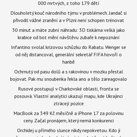
000 mrtvých, z toho 179 dětí
Dlouholetý kouč národního týmu v problémech. Jandač si
přivodil vážné zranění a v Plzni není schopen trénovat
30 minut a máte zubní náhradu: 3D tiskárna velká jako
krabice od bot mění návštěvu zubaře k nepoznání
Infantino svolal krizovou schůzku do Rabatu. Wenger se
od něj distancoval, generální sekretář FIFA hovoří o
hanbě
Ochrnutý od pasu dolů a s rakovinou v mozku přestal
bojovat. Pak mu snoubenka řekla ano a tělo zareagovalo
Rusové postupují v Charkovské oblasti, fronta se
posouvá. Vlastní analytici ukazují mapu, kde Ukrajinci
ztrácejí pozice
MacBook za 349 Kč měsíčně a iPhone 17 za polovinu
ceny. Začal pronájem, který nemá konkurenci
Orchidej u přímého slunce nikdy nepokvetou. Kdo ji