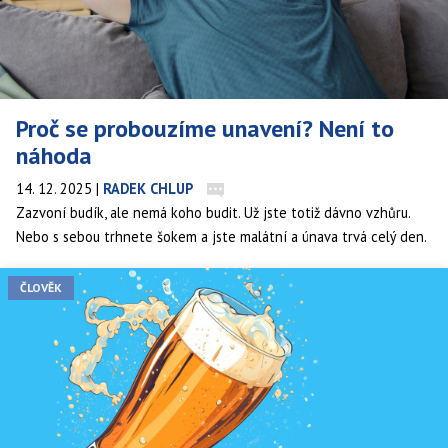
Proč se probouzíme unavení? Není to
náhoda
14. 12. 2025
|
RADEK CHLUP
Zazvoní budík, ale nemá koho budit. Už jste totiž dávno vzhůru.
Nebo s sebou trhnete šokem a jste malátní a únava trvá celý den.
Tohle zná asi většina z nás. Existuje však způsob, jak optimalizovat
spánek a vstávání, aby člověk nebyl ráno tak zničený a nakonec
ČLOVĚK
budík nepotřeboval. Je snadný, ale vyžaduje trpělivost a disciplínu.