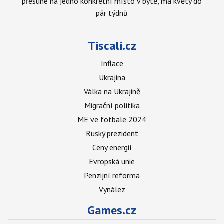
přesune na jedno konkrétní místo v bytě, má květy do
pár týdnů
Tiscali.cz
Inflace
Ukrajina
Válka na Ukrajině
Migrační politika
ME ve fotbale 2024
Ruský prezident
Ceny energií
Evropská unie
Penzijní reforma
Vynález
Games.cz