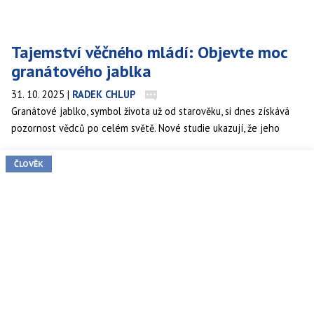
Tajemství věčného mládí: Objevte moc
granátového jablka
31. 10. 2025
|
RADEK CHLUP
Granátové jablko, symbol života už od starověku, si dnes získává
pozornost vědců po celém světě. Nové studie ukazují, že jeho
slupka, semena i šťáva obsahují silné látky, které mohou
zpomalovat stárnutí, chránit srdce a tlumit záněty.
ČLOVĚK