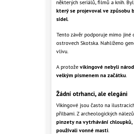
některých seriálů, filmů a knih. By
který se projevoval ve způsobu bo
sídel
.
Tento závěr podporuje mimo jiné o
ostrovech Skotska. Nahlíženo gene
vlivu.
A protože
vikingové nebyli náro
velkým písmenem na začátku
.
Žádní otrhanci, ale elegáni
Vikingové jsou často na ilustracíc
přilbami. Z archeologických nálezů
pinzety na vytrhávání chloupků,
používali vonné masti
.