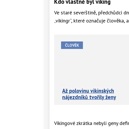
Kdo vlastně byl viking
Ve staré severštině, předchůdci d
„vikingr“, které označuje člověka, 
ČLOVĚK
Až polovinu vikinských
nájezdníků tvořily ženy
Vikingové zkrátka nebyli geny defi