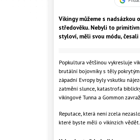
Přida
Vikingy můžeme s nadsázkou o
středověku. Nebyli to primitivní 
styloví, měli svou módu, česali
Popkultura většinou vykresluje vik
brutální bojovníky s těly pokrytým
západní Evropy byly vskutku náje
zatmění slunce, katastrofa biblick
vikingové Tunna a Gommon zavraž
Reputace, která není zcela nezaslo
které byste měli o vikinzích vědět.