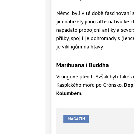
Němci byli v té době fascinovaní s
jim nabízely jinou alternativu ke
napadalo propojení antiky a severs
přilby, spojil je dohromady s (le
je vikingům na hlavy.
Marihuana i Buddha
Vikingové plenili. Avšak byli také 
Kaspického moře po Grónsko.
Dopl
Kolumbem
.
MAGAZÍN