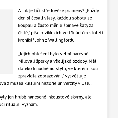
A jak je líčí středověké prameny? „Každý
den si česali vlasy, každou sobotu se
koupali a často měnili špinavé šaty za
čisté,“ píše o vikinzích ve třináctém století
kronikář John z Wallingfordu.
„Jejich oblečení bylo velmi barevné.
Milovali šperky a všelijaké ozdoby. Měli
daleko k nudnému stylu, ve kterém jsou
zpravidla zobrazováni,“ vysvětluje
á z muzea kulturní historie univerzity v Oslu.
byly jen hrubě nanesené inkoustové skvrny, ale
cí rituální význam.