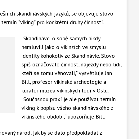
nešních skandinávských jazyků, se objevuje slovo
a termín "viking" pro konkrétní druhy činností.
„Skandinávci o sobě samých nikdy
nemluvili jako o vikinzích ve smyslu
identity kohokoliv ze Skandinávie. Slovo
spíš označovalo činnost, nájezdy nebo lidi,
kteří se tomu věnovali," vysvětluje Jan
Bill, profesor vikinské archeologie a
kurátor muzea vikinských lodí v Oslu.
„Současnou praxí je ale používat termín
viking k popisu všeho skandinávského z
vikinského období,“ upozorňuje Bill.
novaný národ, jak by se dalo předpokládat z