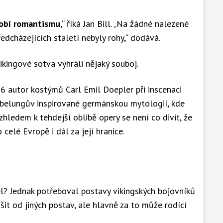
dobí romantismu
,“ říká Jan Bill. „Na žádné nalezené
edcházejících staletí nebyly rohy,“ dodává.
vikingové sotva vyhráli nějaký souboj.
76 autor kostýmů Carl Emil Doepler při inscenaci
belungův inspirované germánskou mytologií, kde
hledem k tehdejší oblibě opery se není co divit, že
celé Evropě i dál za její hranice.
el? Jednak potřeboval postavy vikingských bojovníků
t od jiných postav, ale hlavně za to může rodící