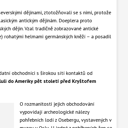
everskými dějinami, ztotožňovali se s nimi, protože
 klasickým antickým dějinám. Doeplera proto
kých dějin. Vzal tradičně zobrazované antické
hce) rohatými helmami germánských kněží – a posadil
zdatní obchodníci s širokou sítí kontaktů od
uli do Ameriky pět století před Kryštofem
O rozmanitosti jejich obchodování
vypovídají archeologické nálezy
pohřebních lodí z Osebergu, vystavených v
muzeu v Oslu. U jedné z pohřbených žen se