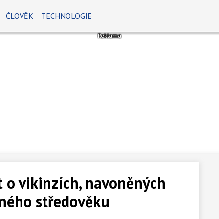
ČLOVĚK
TECHNOLOGIE
t o vikinzích, navoněných
ného středověku