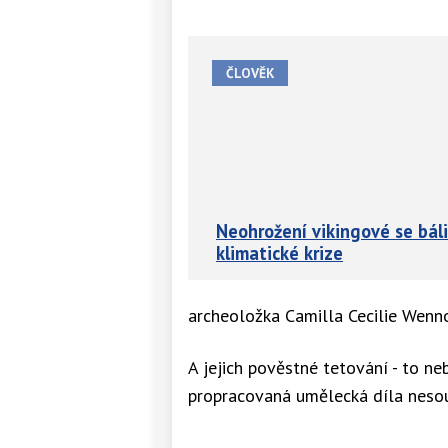
ČLOVĚK
Neohrožení vikingové se báli
klimatické krize
archeoložka Camilla Cecilie Wennov
A jejich pověstné tetování - to ne
propracovaná umělecká díla nesou