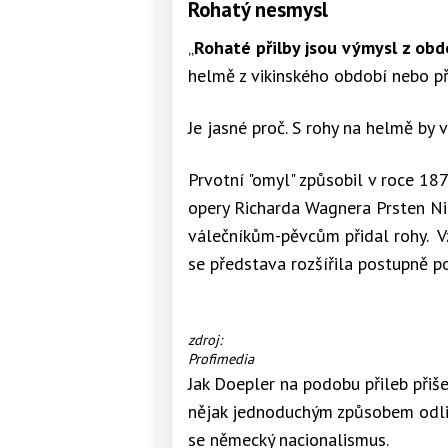
Rohatý nesmysl
„
Rohaté přilby jsou výmysl z ob
helmě z vikinského období nebo př
Je jasné proč. S rohy na helmě by 
Prvotní "omyl" způsobil v roce 18
opery Richarda Wagnera Prsten Ni
válečníkům-pěvcům přidal rohy. Vz
se představa rozšířila postupně po 
Přilba
zdroj:
vikinského
Profimedia
bojovníka.
Jak Doepler na podobu přileb přiš
nějak jednoduchým způsobem odliši
se německý nacionalismus.