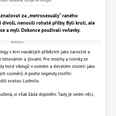
t mezi oblíbené zdroje na Googlu
značovat za „metrosexuály“ raného
divoši, nenosili rohaté přilby. Byli krutí, ale
 se a myli. Dokonce používali voňavky.
ingy v krví nasáklých příbězích jako zarostlé a
i tetováním a jizvami. Pro mnichy a rolníky ze
zdy hord vikingů v osmém a devátém století jako
ých rozměrů. A podle legendy zlotřilí
dili svatou Ludmilu.
užená, si však žádá doplnění. Tady je sedm věcí,