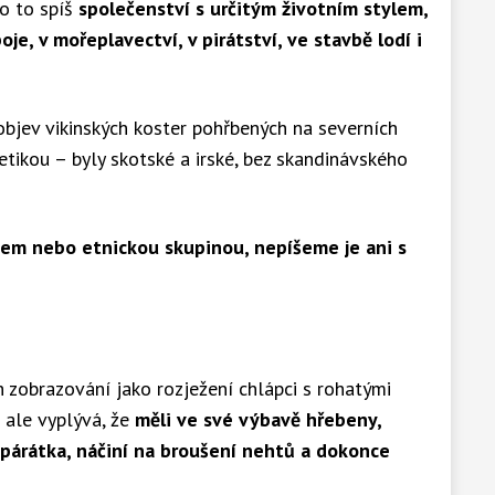
lo to spíš
společenství s určitým životním stylem,
je, v mořeplavectví, v pirátství, ve stavbě lodí i
bjev vikinských koster pohřbených na severních
tikou – byly skotské a irské, bez skandinávského
dem nebo etnickou skupinou, nepíšeme je ani s
h zobrazování jako rozježení chlápci s rohatými
 ale vyplývá, že
měli ve své výbavě hřebeny,
 párátka, náčiní na broušení nehtů a dokonce