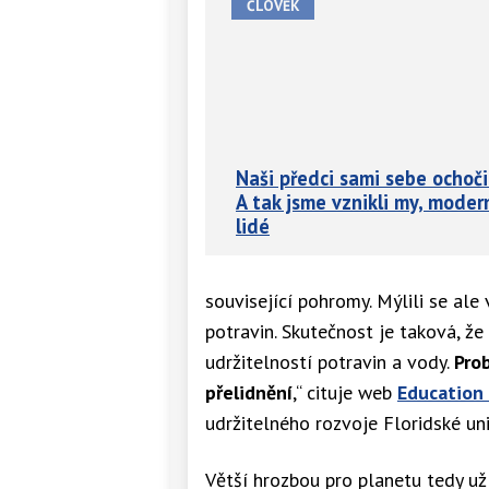
ČLOVĚK
Naši předci sami sebe ochočil
A tak jsme vznikli my, moder
lidé
související pohromy. Mýlili se ale
potravin. Skutečnost je taková, ž
udržitelností potravin a vody.
Pro
přelidnění
,“ cituje web
Education 
udržitelného rozvoje Floridské uni
Větší hrozbou pro planetu tedy už 