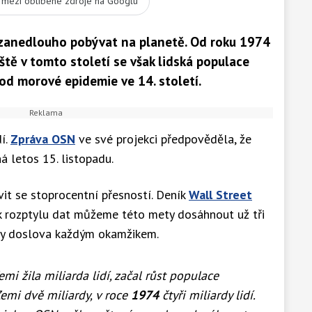
t mezi oblíbené zdroje na Googlu
e zanedlouho pobývat na planetě. Od roku 1974
eště v tomto století se však lidská populace
od morové epidemie ve 14. století.
dí.
Zpráva OSN
ve své projekci předpověděla, že
ná letos 15. listopadu.
it se stoprocentní přesností. Deník
Wall Street
 rozptylu dat můžeme této mety dosáhnout už tři
dy doslova každým okamžikem.
emi žila miliarda lidí, začal růst populace
Zemi dvě miliardy, v roce
1974
čtyři miliardy lidí.