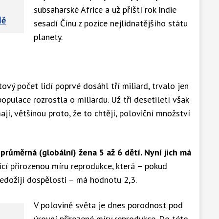
subsaharské Africe a už příští rok Indie
dě
sesadí Čínu z pozice nejlidnatějšího státu
planety.
tový počet lidí poprvé dosáhl tří miliard, trvalo jen
opulace rozrostla o miliardu. Už tři desetiletí však
í, většinou proto, že to chtějí, poloviční množství
průměrná (globální) žena 5 až 6 dětí. Nyní jich má
jící přirozenou míru reprodukce, která – pokud
edožijí dospělosti – má hodnotu 2,3.
V polovině světa je dnes porodnost pod
úrovní přirozené míry reprodukce. Do této