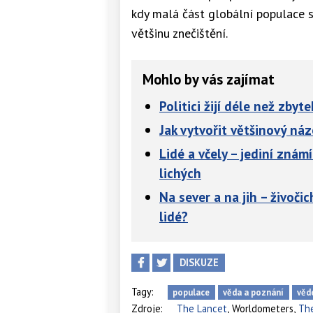
kdy malá část globální populace 
většinu znečištění.
Mohlo by vás zajímat
Politici žijí déle než zbyt
Jak vytvořit většinový náz
Lidé a včely – jediní známí
lichých
Na sever a na jih – živoči
lidé?
DISKUZE
Tagy:
populace
věda a poznání
věd
,
,
Zdroje:
The Lancet
Worldometers
The