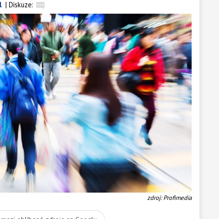
l
|
Diskuze:
zdroj: Profimedia