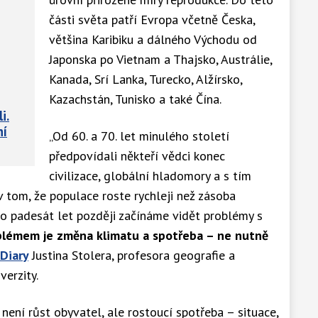
části světa patří Evropa včetně Česka,
většina Karibiku a dálného Východu od
Japonska po Vietnam a Thajsko, Austrálie,
Kanada, Srí Lanka, Turecko, Alžírsko,
Kazachstán, Tunisko a také Čína.
i.
ní
„Od 60. a 70. let minulého století
předpovídali někteří vědci konec
civilizace, globální hladomory a s tím
 v tom, že populace roste rychleji než zásoba
e o padesát let později začínáme vidět problémy s
blémem je změna klimatu a spotřeba – ne nutně
Diary
Justina Stolera, profesora geografie a
verzity.
není růst obyvatel, ale rostoucí spotřeba – situace,