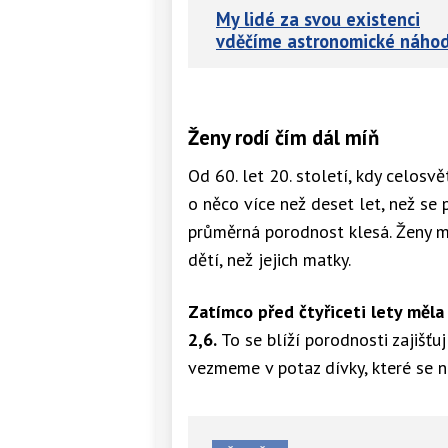
My lidé za svou existenci
vděčíme astronomické náho
Ženy rodí čím dál míň
Od 60. let 20. století, kdy celosvě
o něco více než deset let, než se p
průměrná porodnost klesá. Ženy maj
dětí, než jejich matky.
Zatímco před čtyřiceti lety měla 
2,6.
To se blíží porodnosti zajišťu
vezmeme v potaz dívky, které se n