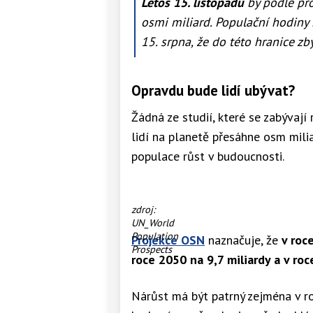
Letos 15. listopadu
by podle pr
osmi miliard. Populační hodin
15. srpna, že do této hranice zb
Opravdu bude lidí ubývat?
Žádná ze studií, které se zabývaj
lidí na planetě přesáhne osm milia
populace růst v budoucnosti.
Vývoj
zdroj:
populace
UN_World
v
Population
Projekce OSN
naznačuje, že
v roc
minulých
Prospects
roce 2050 na 9,7 miliardy a v ro
desetiletích
a
její
Nárůst má být patrný zejména v ro
projekce