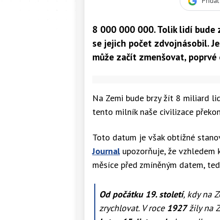
Přida
8 000 000 000. Tolik lidí bud
se jejich počet zdvojnásobil. J
může začít zmenšovat, poprvé 
Na Zemi bude brzy žít 8 miliard li
tento milník naše civilizace překo
Toto datum je však obtížné stanov
Journal
upozorňuje, že vzhledem k
měsíce před zmíněným datem, te
Od počátku 19. století
, kdy na Z
zrychlovat. V roce
1927
žily na 