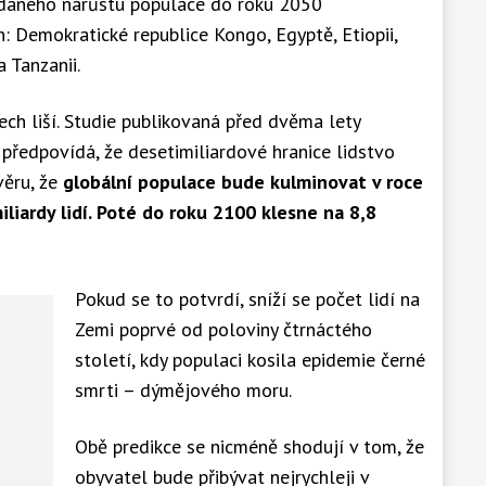
ádaného nárůstu populace do roku 2050
: Demokratické republice Kongo, Egyptě, Etiopii,
a Tanzanii.
ech liší. Studie publikovaná před dvěma lety
předpovídá, že desetimiliardové hranice lidstvo
věru, že
globální populace bude kulminovat v roce
iliardy lidí. Poté do roku 2100 klesne na 8,8
Pokud se to potvrdí, sníží se počet lidí na
Zemi poprvé od poloviny čtrnáctého
století, kdy populaci kosila epidemie černé
smrti – dýmějového moru.
Obě predikce se nicméně shodují v tom, že
obyvatel bude přibývat nejrychleji v