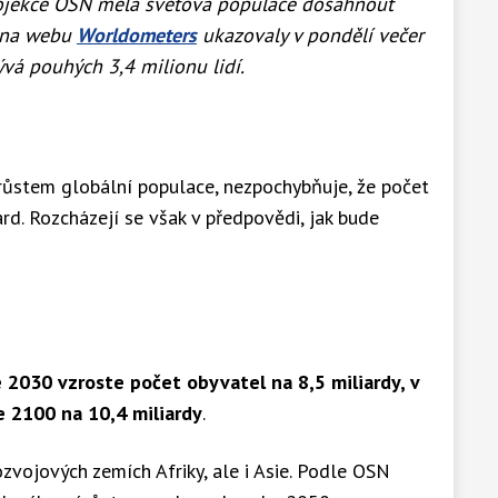
ojekce OSN měla světová populace dosáhnout
y na webu
Worldometers
ukazovaly v pondělí večer
ývá pouhých 3,4 milionu lidí.
í růstem globální populace, nezpochybňuje, že počet
rd. Rozcházejí se však v předpovědi, jak bude
e 2030 vzroste počet obyvatel na 8,5 miliardy, v
ce 2100 na 10,4 miliardy
.
zvojových zemích Afriky, ale i Asie. Podle OSN