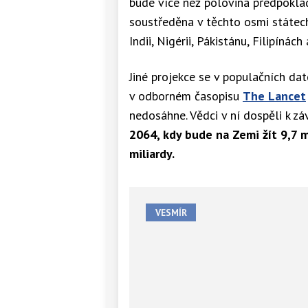
bude více než polovina předpokl
do
poloviny
soustředěna v těchto osmi státech
století
Indii, Nigérii, Pákistánu, Filipínách 
vypracovaná
OSN.
Jiné projekce se v populačních dat
v odborném časopisu
The Lancet
nedosáhne. Vědci v ní dospěli k zá
2064, kdy bude na Zemi žít 9,7 m
miliardy.
VESMÍR