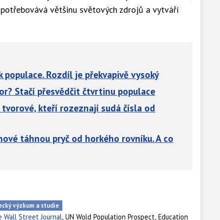
spotřebovává většinu světových zdrojů a vytváří
ek populace. Rozdíl je překvapivě vysoký
or? Stačí přesvědčit čtvrtinu populace
 tvorové, kteří rozeznají sudá čísla od
chové táhnou pryč od horkého rovníku. A co
ecký výzkum a studie
,
,
 Wall Street Journal
UN Wold Population Prospect
Education