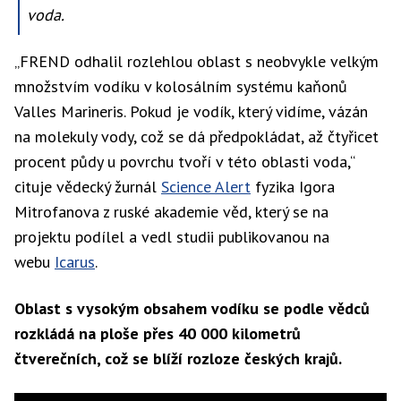
nad
voda.
povrchem
planety.
„FREND odhalil rozlehlou oblast s neobvykle velkým
množstvím vodíku v kolosálním systému kaňonů
Valles Marineris. Pokud je vodík, který vidíme, vázán
na molekuly vody, což se dá předpokládat, až čtyřicet
procent půdy u povrchu tvoří v této oblasti voda,“
cituje vědecký žurnál
Science Alert
fyzika Igora
Mitrofanova z ruské akademie věd, který se na
projektu podílel a vedl studii publikovanou na
webu
Icarus
.
Oblast s vysokým obsahem vodíku se podle vědců
rozkládá na ploše přes 40 000 kilometrů
čtverečních, což se blíží rozloze českých krajů.