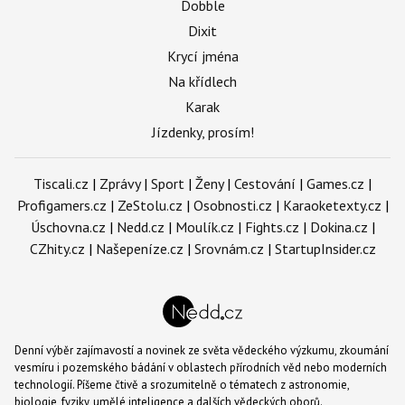
Dobble
Dixit
Krycí jména
Na křídlech
Karak
Jízdenky, prosím!
Tiscali.cz
|
Zprávy
|
Sport
|
Ženy
|
Cestování
|
Games.cz
|
Profigamers.cz
|
ZeStolu.cz
|
Osobnosti.cz
|
Karaoketexty.cz
|
Úschovna.cz
|
Nedd.cz
|
Moulík.cz
|
Fights.cz
|
Dokina.cz
|
CZhity.cz
|
Našepeníze.cz
|
Srovnám.cz
|
StartupInsider.cz
Denní výběr zajímavostí a novinek ze světa vědeckého výzkumu, zkoumání
vesmíru i pozemského bádání v oblastech přírodních věd nebo moderních
technologií. Píšeme čtivě a srozumitelně o tématech z astronomie,
biologie, fyziky, umělé inteligence a dalších vědeckých oborů.