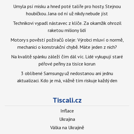
Umyla psí misku a hned poté talíře pro hosty. Stejnou
houbičkou. Jana od ní už nikdy nebude jíst
Technikovi vypadl nástavec z klíče. Za okamžik ohrozil
raketou miliony lidí
Motory s pověstí požíračů oleje: Výrobci mluví o normě,
mechanici o konstrukční chybě. Máte jeden z nich?
Na kvalitě spánku záleží čím dál víc. Lidé vykupují staré
péřové peřiny za tisíce korun
3 oblíbené Samsungy už nedostanou ani jednu
aktualizaci. Kdo je má, vážně tím riskuje každý den
Tiscali.cz
Inflace
Ukrajina
Válka na Ukrajině