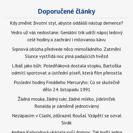
Doporučené články
Kdy změnit životní styl, abyste oddálili nástup demence?
Vedro už vás nedostane: Geniální trik udrží nápoj ledový
celé hodiny a zachrání i milovanou kávu
Srpnová obloha předvede něco mimořádného. Zatmění
Slunce vystřídá noc plná padajících hvězd
Líbáš jako bůh: Poledňáková dostala stopku, Bartoška
odmítl sportovat a ústřední píseň, která film přerostla
Poslední hodiny Freddieho Mercuryho: Co se skutečně
dělo 24. listopadu 1991
Žádná mouka, žádný cukr, žádné mléko, jídelníček
Ronalda je záměrně jednotvárný
Nezápasím v Clashi, zdůraznil Roušal. Vzápětí se ozval
Sivák
Andrea Kalivodová ukázala svůj domov: Tak bydlí jedna