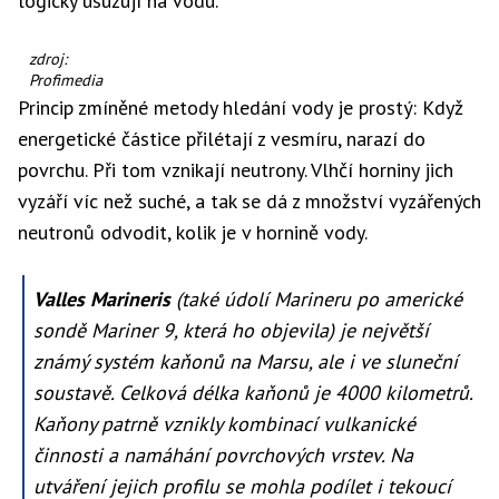
logicky usuzují na vodu.
Mars
zdroj:
s
Profimedia
oblastí
Princip zmíněné metody hledání vody je prostý: Když
Valles
energetické částice přilétají z vesmíru, narazí do
Marineris
(ve
povrchu. Při tom vznikají neutrony. Vlhčí horniny jich
středu
vyzáří víc než suché, a tak se dá z množství vyzářených
obrázku).
Obrázek
neutronů odvodit, kolik je v hornině vody.
se
skládá
ze
Valles Marineris
(také údolí Marineru po americké
102
sondě Mariner 9, která ho objevila) je největší
snímků
pořízených
známý systém kaňonů na Marsu, ale i ve sluneční
sondou
soustavě. Celková délka kaňonů je 4000 kilometrů.
Viking
Orbiter
Kaňony patrně vznikly kombinací vulkanické
letící
činnosti a namáhání povrchových vrstev. Na
2500
kilometrů
utváření jejich profilu se mohla podílet i tekoucí