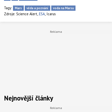
Tagy:
Mars
věda a poznání
voda na Marsu
,
,
Zdroje:
Science Alert
ESA
Icarus
Nejnovější články