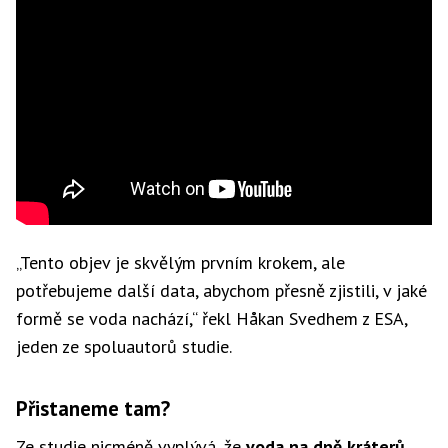
„Tento objev je skvělým prvním krokem, ale
potřebujeme další data, abychom přesně zjistili, v jaké
formě se voda nachází,“ řekl Håkan Svedhem z ESA,
jeden ze spoluautorů studie.
Přistaneme tam?
Ze studie nicméně vyplývá, že
voda na dně kráterů