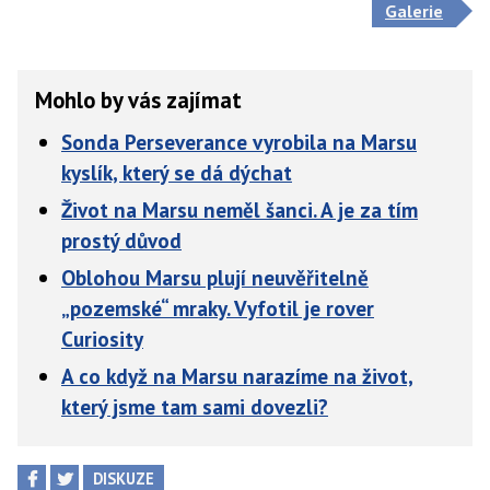
Galerie
Mohlo by vás zajímat
Sonda Perseverance vyrobila na Marsu
kyslík, který se dá dýchat
Život na Marsu neměl šanci. A je za tím
prostý důvod
Oblohou Marsu plují neuvěřitelně
„pozemské“ mraky. Vyfotil je rover
Curiosity
A co když na Marsu narazíme na život,
který jsme tam sami dovezli?
DISKUZE