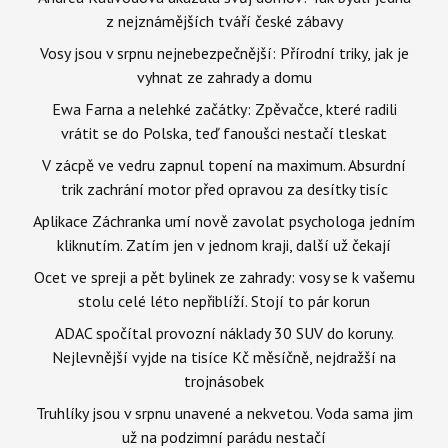
z nejznámějších tváří české zábavy
Vosy jsou v srpnu nejnebezpečnější: Přírodní triky, jak je
vyhnat ze zahrady a domu
Ewa Farna a nelehké začátky: Zpěvačce, které radili
vrátit se do Polska, teď fanoušci nestačí tleskat
V zácpě ve vedru zapnul topení na maximum. Absurdní
trik zachrání motor před opravou za desítky tisíc
Aplikace Záchranka umí nově zavolat psychologa jedním
kliknutím. Zatím jen v jednom kraji, další už čekají
Ocet ve spreji a pět bylinek ze zahrady: vosy se k vašemu
stolu celé léto nepřiblíží. Stojí to pár korun
ADAC spočítal provozní náklady 30 SUV do koruny.
Nejlevnější vyjde na tisíce Kč měsíčně, nejdražší na
trojnásobek
Truhlíky jsou v srpnu unavené a nekvetou. Voda sama jim
už na podzimní parádu nestačí