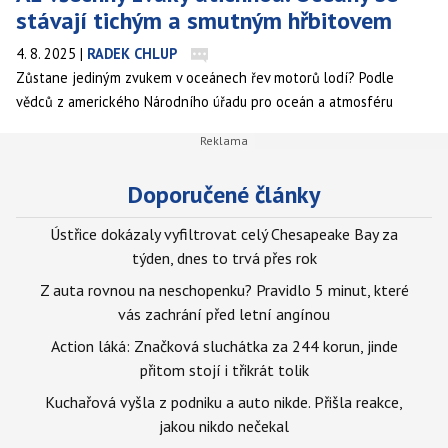
stávají tichým a smutným hřbitovem
4. 8. 2025
|
RADEK CHLUP
Zůstane jediným zvukem v oceánech řev motorů lodí? Podle
vědců z amerického Národního úřadu pro oceán a atmosféru
(NOAA) život pod hladinou kvůli klimatickým změnám utichá. Když
oceán zasáhne vedro, písně plejtváků se stávají vzácnějšími a
tiššími. Jejich vokalizace klesla během šesti let o 40 procent.
Doporučené články
Ústřice dokázaly vyfiltrovat celý Chesapeake Bay za
týden, dnes to trvá přes rok
Z auta rovnou na neschopenku? Pravidlo 5 minut, které
vás zachrání před letní angínou
Action láká: Značková sluchátka za 244 korun, jinde
přitom stojí i třikrát tolik
Kuchařová vyšla z podniku a auto nikde. Přišla reakce,
jakou nikdo nečekal