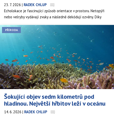
23. 7. 2026
|
RADEK CHLUP
Echolokace je fascinující způsob orientace v prostoru. Netopýři
nebo velryby vydávají zvuky a následně dekódují ozvěny. Díky
tomu vědí, kde se nacházejí a co se děje v jejich okolí. S trochou
praxe to však dokážeme i my.
PŘÍRODA
Šokující objev sedm kilometrů pod
hladinou. Největší hřbitov leží v oceánu
14. 6. 2026
|
RADEK CHLUP