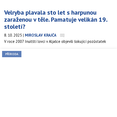
Velryba plavala sto let s harpunou
zaraženou v těle. Pamatuje velikán 19.
století?
8. 10. 2025
|
MIROSLAV KRAJČA
V roce 2007 Inuitští lovci v Aljašce objevili šokující pozůstatek
minulosti — část harpuny v boku nedávno ulovené velryby druhu
grónské (Balaena mysticetus). Tento nález poskytuje nevídaný
PŘÍRODA
příspěvek k odhadu věku tohoto jedince i druhu jako takového, a
otevírá otázky: jak je možné, že tělo mořského savce neslo
kovové ostří po celé desetiletí? A co to říká o odolnosti a biologii
těchto kolosů?