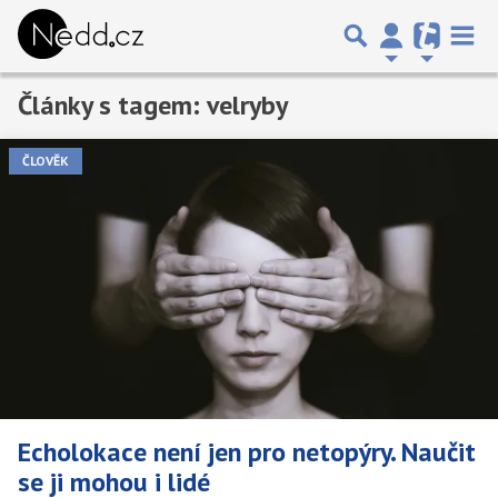
Články s tagem: velryby
Předchozí
1
2
3
4
Další
ČLOVĚK
Echolokace není jen pro netopýry. Naučit
se ji mohou i lidé