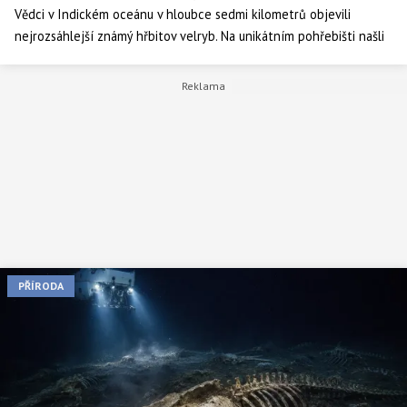
Vědci v Indickém oceánu v hloubce sedmi kilometrů objevili
nejrozsáhlejší známý hřbitov velryb. Na unikátním pohřebišti našli
dokonce i kosti dávno vyhynulých druhů. Tohle místo posledního
odpočinku zároveň přitahuje rozmanitý život.
PŘÍRODA