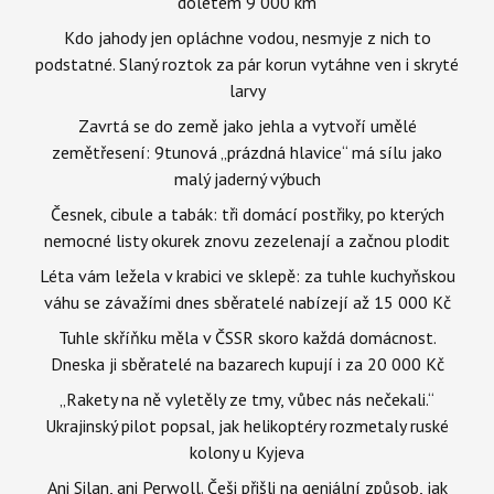
doletem 9 000 km
Kdo jahody jen opláchne vodou, nesmyje z nich to
podstatné. Slaný roztok za pár korun vytáhne ven i skryté
larvy
Zavrtá se do země jako jehla a vytvoří umělé
zemětřesení: 9tunová „prázdná hlavice“ má sílu jako
malý jaderný výbuch
Česnek, cibule a tabák: tři domácí postřiky, po kterých
nemocné listy okurek znovu zezelenají a začnou plodit
Léta vám ležela v krabici ve sklepě: za tuhle kuchyňskou
váhu se závažími dnes sběratelé nabízejí až 15 000 Kč
Tuhle skříňku měla v ČSSR skoro každá domácnost.
Dneska ji sběratelé na bazarech kupují i za 20 000 Kč
„Rakety na ně vyletěly ze tmy, vůbec nás nečekali.“
Ukrajinský pilot popsal, jak helikoptéry rozmetaly ruské
kolony u Kyjeva
Ani Silan, ani Perwoll. Češi přišli na geniální způsob, jak