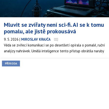
Mluvit se zvířaty není sci-fi. AI se k tomu
pomalu, ale jistě prokousává
9. 5. 2026
|
MIROSLAV KRAJČA
Věda se zvířecí komunikací se po desetiletí opírala o pomalé, ruční
analýzy nahrávek. Umělá inteligence tento přístup obrátila naruby
– a výsledky jsou natolik překvapivé, že vědci přepisují to, co si
mysleli, že o zvířecím jazyce vědí.
PŘÍRODA