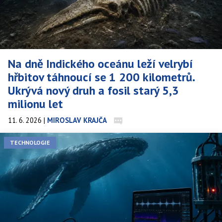
Na dně Indického oceánu leží velrybí
hřbitov táhnoucí se 1 200 kilometrů.
Ukrývá nový druh a fosil starý 5,3
milionu let
11. 6. 2026
|
MIROSLAV KRAJČA
V roce 2023 ponorka čínské akademie věd hledala v hadální zóně
TECHNOLOGIE
jihovýchodního Indického oceánu geologická data. Místo toho
narazila na velrybí kost 7 000 metrů pod hladinou. To, co
následovalo, bylo systematické mapování největšího velrybího
hřbitova, jaký kdy věda zdokumentovala – a nový druh vymřelé
velryby, který na dně čekal 5,3 milionu let.