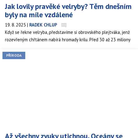
Jak lovily pravěké velryby? Těm dnešním
byly na míle vzdálené
19. 8. 2025
|
RADEK CHLUP
Když se řekne velryba, představíme si obrovského plejtváka, jenž
rozevřeným chřtánem nabírá hromady krilu. Před 30 až 23 miliony
let v oligocénu však připomínaly velryby spíše dravé, ozubené
delfíny trhající svou kořist na kusy.
PŘÍRODA
Až všechny zvuky utichnou. Oceány se