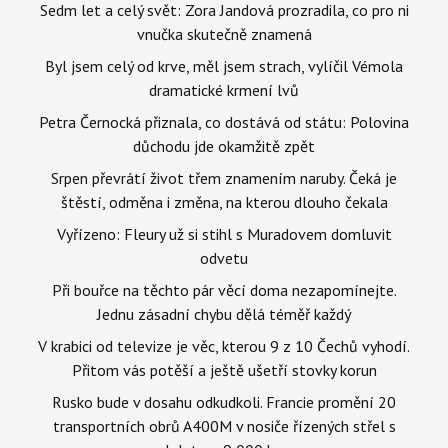
Sedm let a celý svět: Zora Jandová prozradila, co pro ni
vnučka skutečně znamená
Byl jsem celý od krve, měl jsem strach, vylíčil Vémola
dramatické krmení lvů
Petra Černocká přiznala, co dostává od státu: Polovina
důchodu jde okamžitě zpět
Srpen převrátí život třem znamením naruby. Čeká je
štěstí, odměna i změna, na kterou dlouho čekala
Vyřízeno: Fleury už si stihl s Muradovem domluvit
odvetu
Při bouřce na těchto pár věcí doma nezapomínejte.
Jednu zásadní chybu dělá téměř každý
V krabici od televize je věc, kterou 9 z 10 Čechů vyhodí.
Přitom vás potěší a ještě ušetří stovky korun
Rusko bude v dosahu odkudkoli. Francie promění 20
transportních obrů A400M v nosiče řízených střel s