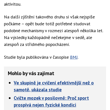
aktivitou.
Na další zjištění takového druhu si však nejspíše
počkáme – opět bude totiž potřebné studovat
podobné mechanismy v rozmezí alespoň několika let.
Na výsledky každopádně nečekejme v sedě, ale
alespoň za střídmého popocházení.
Studie byla publikována v časopise
BMJ
.
Mohlo by vás zajímat
Ve skupině je cvičení efektivnější než o
samotě, ukázala studie
Cvičte mozek v posilovně: Proč sport
prospívá nejen fyzické kondici