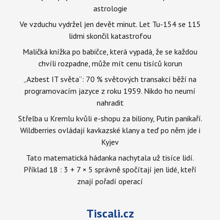
astrologie
Ve vzduchu vydržel jen devět minut. Let Tu-154 se 115
lidmi skončil katastrofou
Maličká knížka po babičce, která vypadá, že se každou
chvíli rozpadne, může mít cenu tisíců korun
„Azbest IT světa“: 70 % světových transakcí běží na
programovacím jazyce z roku 1959. Nikdo ho neumí
nahradit
Střelba u Kremlu kvůli e-shopu za biliony, Putin panikaří.
Wildberries ovládají kavkazské klany a teď po něm jde i
Kyjev
Tato matematická hádanka nachytala už tisíce lidí.
Příklad 18 : 3 + 7 × 5 správně spočítají jen lidé, kteří
znají pořadí operací
Tiscali.cz