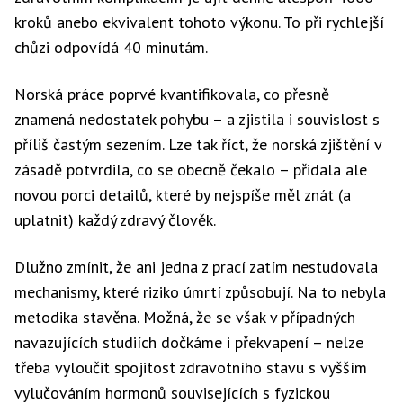
kroků anebo ekvivalent tohoto výkonu. To při rychlejší
chůzi odpovídá 40 minutám.
Norská práce poprvé kvantifikovala, co přesně
znamená nedostatek pohybu – a zjistila i souvislost s
příliš častým sezením. Lze tak říct, že norská zjištění v
zásadě potvrdila, co se obecně čekalo – přidala ale
novou porci detailů, které by nejspíše měl znát (a
uplatnit) každý zdravý člověk.
Dlužno zmínit, že ani jedna z prací zatím nestudovala
mechanismy, které riziko úmrtí způsobují. Na to nebyla
metodika stavěna. Možná, že se však v případných
navazujících studiích dočkáme i překvapení – nelze
třeba vyloučit spojitost zdravotního stavu s vyšším
vylučováním hormonů souvisejících s fyzickou