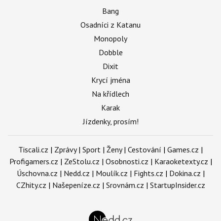
Bang
Osadníci z Katanu
Monopoly
Dobble
Dixit
Krycí jména
Na křídlech
Karak
Jízdenky, prosím!
Tiscali.cz
|
Zprávy
|
Sport
|
Ženy
|
Cestování
|
Games.cz
|
Profigamers.cz
|
ZeStolu.cz
|
Osobnosti.cz
|
Karaoketexty.cz
|
Úschovna.cz
|
Nedd.cz
|
Moulík.cz
|
Fights.cz
|
Dokina.cz
|
CZhity.cz
|
Našepeníze.cz
|
Srovnám.cz
|
StartupInsider.cz