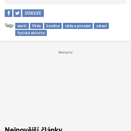
DISKUZE
Tagy:
úmrtí
Věda
kondice
věda a poznání
zdraví
fyzická aktivita
Nejnovější články