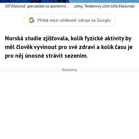
Ulf Ekelund, specialista na sportovní
zdroj: Twitterový účet Ulfa Ekelunda
medicínu, který zkoumal životní návyky
36 tisíc lidí ve věku 40 a více let
Přidat mezi oblíbené zdroje na Googlu
Norská studie zjišťovala, kolik fyzické aktivity by
měl člověk vyvinout pro své zdraví a kolik času je
pro něj únosné strávit sezením.