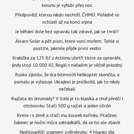
korunu je vyhubí přes noc
Předpověď, kterou nikdo nechtěl. ČHMÚ: Pořádně se
ochladí až na konci srpna
Je běhání dole bez opravdu tak zdravé, jak se tvrdí?
Álvaro Soler a pět písní, které voní mořem: Tohle si
pustíte, jakmile přijde první vedro
Krabička za 125 Kč z Actionu ušetří tisíce za opraváře,
jindy stojí 10 000 Kč. Regál s nářadím je věčně prázdný
Rusko zjistilo, že éra bitevních helikoptér skončila, a
pomalu je vyřazuje. Ukrajinci je proškolili, jak to nikdy
nečekali
Rajčata do limonády? V Itálii je to klasika a chuť předčí i
citrónovku. Stačí 500 g rajčat a jeden citrón
Kvete i v zimě a stačí mu kousek kořínku. Ptačinec
žabinec je noční můra zahrádkářů, dá se ho ale zbavit
Nejhloupější znamení zvěrokruhu: 4 hlupáci dle