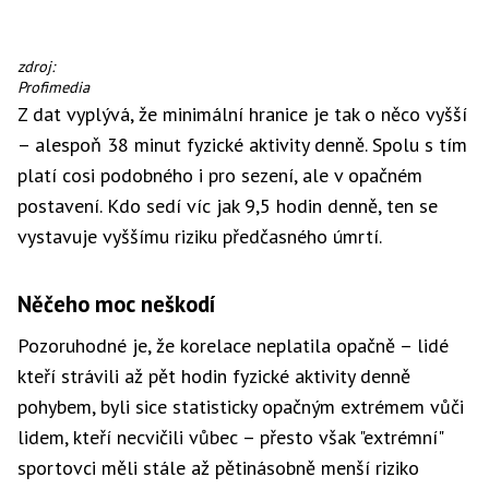
Pár,
zdroj:
který
Profimedia
dělá
Z dat vyplývá, že minimální hranice je tak o něco vyšší
něco
– alespoň 38 minut fyzické aktivity denně. Spolu s tím
pro
své
platí cosi podobného i pro sezení, ale v opačném
zdraví
postavení. Kdo sedí víc jak 9,5 hodin denně, ten se
vystavuje vyššímu riziku předčasného úmrtí.
Něčeho moc neškodí
Pozoruhodné je, že korelace neplatila opačně – lidé
kteří strávili až pět hodin fyzické aktivity denně
pohybem, byli sice statisticky opačným extrémem vůči
lidem, kteří necvičili vůbec – přesto však "extrémní"
sportovci měli stále až pětinásobně menší riziko