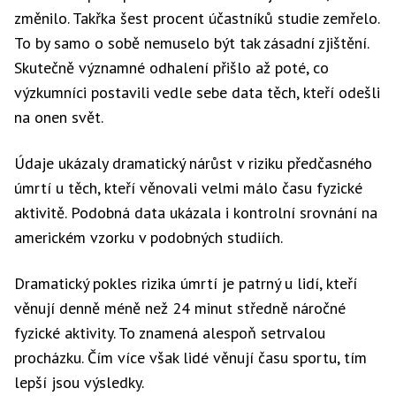
změnilo. Takřka šest procent účastníků studie zemřelo.
To by samo o sobě nemuselo být tak zásadní zjištění.
Skutečně významné odhalení přišlo až poté, co
výzkumníci postavili vedle sebe data těch, kteří odešli
na onen svět.
Údaje ukázaly dramatický nárůst v riziku předčasného
úmrtí u těch, kteří věnovali velmi málo času fyzické
aktivitě. Podobná data ukázala i kontrolní srovnání na
americkém vzorku v podobných studiích.
Dramatický pokles rizika úmrtí je patrný u lidí, kteří
věnují denně méně než 24 minut středně náročné
fyzické aktivity. To znamená alespoň setrvalou
procházku. Čím více však lidé věnují času sportu, tím
lepší jsou výsledky.