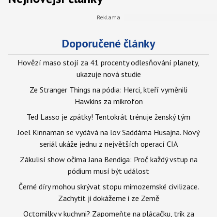
Doporučené články
Hovězí maso stojí za 41 procenty odlesňování planety,
ukazuje nová studie
Ze Stranger Things na pódia: Herci, kteří vyměnili
Hawkins za mikrofon
Ted Lasso je zpátky! Tentokrát trénuje ženský tým
Joel Kinnaman se vydává na lov Saddáma Husajna. Nový
seriál ukáže jednu z největších operací CIA
Zákulisí show očima Jana Bendiga: Proč každý vstup na
pódium musí být událost
Černé díry mohou skrývat stopu mimozemské civilizace.
Zachytit ji dokážeme i ze Země
Octomilky v kuchyni? Zapomeňte na plácačku, trik za