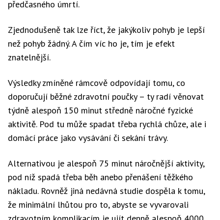
předčasného úmrtí.
Zjednodušeně tak lze říct, že jakýkoliv pohyb je lepší
než pohyb žádný. A čím víc ho je, tím je efekt
znatelnější.
Výsledky zmíněné rámcově odpovídají tomu, co
doporučují běžné zdravotní poučky – ty radí věnovat
týdně alespoň 150 minut středně náročné fyzické
aktivitě. Pod tu může spadat třeba rychlá chůze, ale i
domácí práce jako vysávání či sekání trávy.
Alternativou je alespoň 75 minut náročnější aktivity,
pod níž spadá třeba běh anebo přenášení těžkého
nákladu. Rovněž jiná nedávná studie dospěla k tomu,
že minimální lhůtou pro to, abyste se vyvarovali
zdravotním komplikacím je ujít denně alespoň 4000