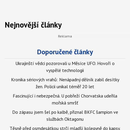
Nejnovější články
Doporučené články
Ukrajinští vědci pozorovali u Měsíce UFO. Hovoří o
vyspělé technologii
Kronika sériových vrahů: Nenápadný dělník zabil desítky
žen. Policii unikal téměř 20 let
Fascinující i nebezpečná. U pobřeží Chorvatska udeřila
mořská smršť
Do zápasu jsem šel po kalbě, přiznal BKFC šampion ve
službách Oktagonu
Těsně před osmdesátkou strčí mladší kolegyně do kapsy.