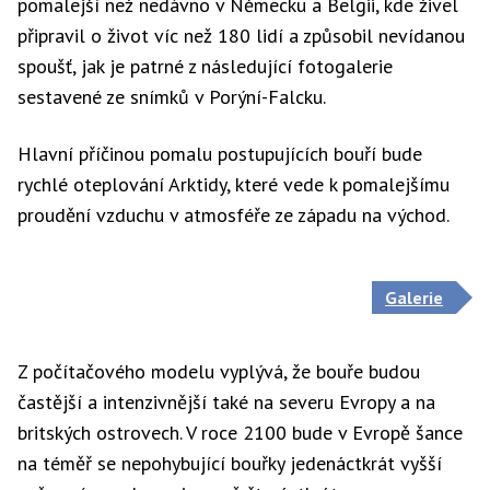
pomalejší než nedávno v Německu a Belgii, kde živel
připravil o život víc než 180 lidí a způsobil nevídanou
spoušť, jak je patrné z následující fotogalerie
sestavené ze snímků v Porýní-Falcku.
Hlavní příčinou pomalu postupujících bouří bude
rychlé oteplování Arktidy, které vede k pomalejšímu
proudění vzduchu v atmosféře ze západu na východ.
Galerie
Z počítačového modelu vyplývá, že bouře budou
častější a intenzivnější také na severu Evropy a na
britských ostrovech. V roce 2100 bude v Evropě šance
na téměř se nepohybující bouřky jedenáctkrát vyšší