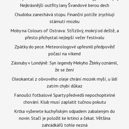
Nejkrásnější outfity Jany Švandové berou dech
Chudoba zanechává stopu. Finanční potíže zrychlují
stárnutí mozku
Moby na Colours of Ostrava: Střízlivý, mokrý od deště, a
přesto přichystal nejlepší večer festivalu
Zpátky do pece. Meteorologové upřesnili předpověď
počasí na víkend
Zásnuby v Londýně: Syn legendy Mekyho Žbirky oznámil,
že se žení
Oleokantal z olivového oleje chrání mozek myší, u lidí
zatím chybí důkaz
Fanoušci fotbalové Sparty předvedli nepochopitelné
chování. Klub musí zaplatit tučnou pokutu
Krtka vyženete kuchyňským odpadem zabaleným do
novin. Stačí je položit ke krtinci a čekat. Většina
zahrádkářů tohle nezná