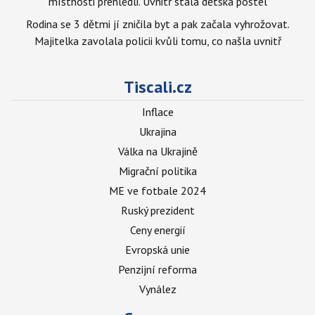
místnosti přehlédli. Uvnitř stála dětská postel
Rodina se 3 dětmi jí zničila byt a pak začala vyhrožovat.
Majitelka zavolala policii kvůli tomu, co našla uvnitř
Tiscali.cz
Inflace
Ukrajina
Válka na Ukrajině
Migrační politika
ME ve fotbale 2024
Ruský prezident
Ceny energií
Evropská unie
Penzijní reforma
Vynález