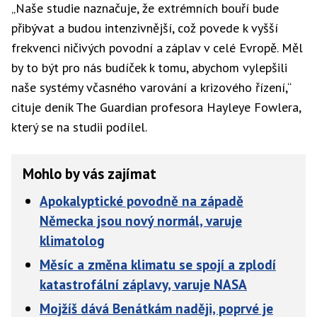
„Naše studie naznačuje, že extrémních bouří bude
přibývat a budou intenzivnější, což povede k vyšší
frekvenci ničivých povodní a záplav v celé Evropě. Měl
by to být pro nás budíček k tomu, abychom vylepšili
naše systémy včasného varování a krizového řízení,“
cituje deník The Guardian profesora Hayleye Fowlera,
který se na studii podílel.
Mohlo by vás zajímat
Apokalyptické povodně na západě
Německa jsou nový normál, varuje
klimatolog
Měsíc a změna klimatu se spojí a zplodí
katastrofální záplavy, varuje NASA
Mojžíš dává Benátkám naději, poprvé je