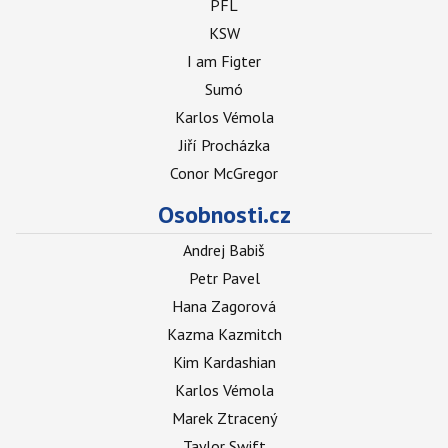
PFL
KSW
I am Figter
Sumó
Karlos Vémola
Jiří Procházka
Conor McGregor
Osobnosti.cz
Andrej Babiš
Petr Pavel
Hana Zagorová
Kazma Kazmitch
Kim Kardashian
Karlos Vémola
Marek Ztracený
Taylor Swift