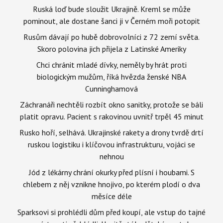
Ruská loď bude sloužit Ukrajině. Kreml se může
pominout, ale dostane šanci ji v Černém moři potopit
Rusům dávají po hubě dobrovolníci z 72 zemí světa.
Skoro polovina jich přijela z Latinské Ameriky
Chci chránit mladé dívky, neměly by hrát proti
biologickým mužům, říká hvězda ženské NBA
Cunninghamová
Záchranáři nechtěli rozbít okno sanitky, protože se báli
platit opravu. Pacient s rakovinou uvnitř trpěl 45 minut
Rusko hoří, selhává. Ukrajinské rakety a drony tvrdě drtí
ruskou logistiku i klíčovou infrastrukturu, vojáci se
nehnou
Jód z lékárny chrání okurky před plísní i houbami. S
chlebem z něj vznikne hnojivo, po kterém plodí o dva
měsíce déle
Sparksovi si prohlédli dům před koupí, ale vstup do tajné