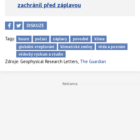
zachránil před záplavou
DISKUZE
Tagy:
boure
počasí
záplavy
povodně
klima
globální oteplování
klimatické změny
věda a poznání
vědecký výzkum a studie
,
Zdroje:
Geophysical Research Letters
The Guardian