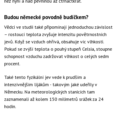
než nyní a nad pevninou až čtrnáctkrát.
Budou německé povodně budíčkem?
Vědci ve studii také připomínají jednoduchou závislost
– rostoucí teplota zvyšuje intenzitu povětrnostních
jevů. Když se vzduch ohřívá, obsahuje víc vlhkosti.
Pokud se zvýší teplota o pouhý stupeň Celsia, stoupne
schopnost vzduchu zadržovat vlhkost o celých sedm
procent.
Také tento fyzikální jev vede k prudším a
intenzívnějším lijákům - takovým jaké udeřily v
Německu. Na meteorologických stanicích tam
zaznamenali až kolem 150 milimetrů srážek za 24
hodin.