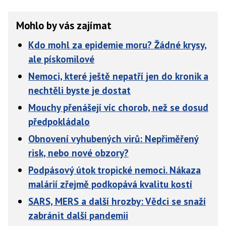
Mohlo by vás zajímat
Kdo mohl za epidemie moru? Žádné krysy,
ale pískomilové
Nemoci, které ještě nepatří jen do kronik a
nechtěli byste je dostat
Mouchy přenášejí víc chorob, než se dosud
předpokládalo
Obnovení vyhubených virů: Nepřiměřený
risk, nebo nové obzory?
Podpásový útok tropické nemoci. Nákaza
malárií zřejmě podkopává kvalitu kostí
SARS, MERS a další hrozby: Vědci se snaží
zabránit další pandemii