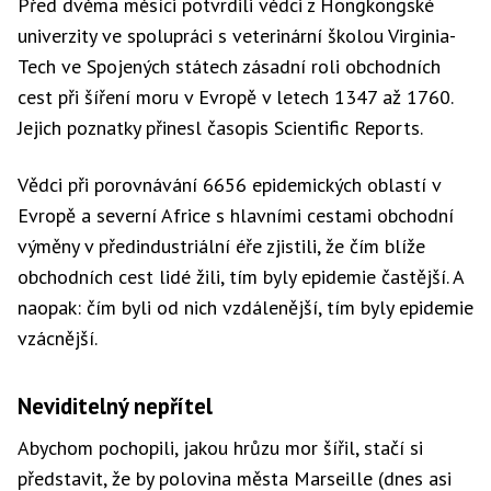
Před dvěma měsíci potvrdili vědci z Hongkongské
univerzity ve spolupráci s veterinární školou Virginia-
Tech ve Spojených státech zásadní roli obchodních
cest při šíření moru v Evropě v letech 1347 až 1760.
Jejich poznatky přinesl časopis Scientific Reports.
Vědci při porovnávání 6656 epidemických oblastí v
Evropě a severní Africe s hlavními cestami obchodní
výměny v předindustriální éře zjistili, že čím blíže
obchodních cest lidé žili, tím byly epidemie častější. A
naopak: čím byli od nich vzdálenější, tím byly epidemie
vzácnější.
Neviditelný nepřítel
Abychom pochopili, jakou hrůzu mor šířil, stačí si
představit, že by polovina města Marseille (dnes asi