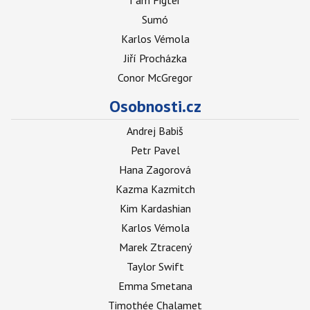
I am Figter
Sumó
Karlos Vémola
Jiří Procházka
Conor McGregor
Osobnosti.cz
Andrej Babiš
Petr Pavel
Hana Zagorová
Kazma Kazmitch
Kim Kardashian
Karlos Vémola
Marek Ztracený
Taylor Swift
Emma Smetana
Timothée Chalamet