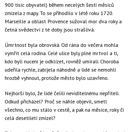
900 tisíc obyvatel) během necelých šesti měsíců
zmizela z mapy. To se přihodilo v létě roku 1720.
Marseille a oblast Provence sužoval mor dva roky a
četná svědectví z té doby jsou strašlivá.
Úmrtnost byla obrovská. Od rána do večera mohla
vymřít celá rodina. Celé ulice byly plné mrtvol a ti,
kdo byli nuceni je odklízet, rovněž umírali. Choroba
udeřila rychle, zabíjela náhodně a lidé se nemohli
hrozbě vyhnout, protože město bylo uzavřeno.
Nejhorší bylo, že lidé čelili neviditelnému nepříteli.
Odkud přicházel? Proč se náhle objevil, smetl
všechno, co mu stálo v cestě, a pak na měsíce, roky či
celá desetiletí zmizel?