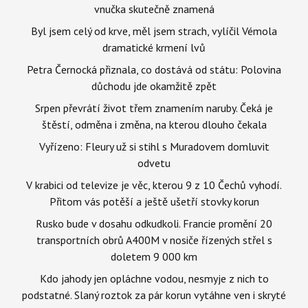
vnučka skutečně znamená
Byl jsem celý od krve, měl jsem strach, vylíčil Vémola
dramatické krmení lvů
Petra Černocká přiznala, co dostává od státu: Polovina
důchodu jde okamžitě zpět
Srpen převrátí život třem znamením naruby. Čeká je
štěstí, odměna i změna, na kterou dlouho čekala
Vyřízeno: Fleury už si stihl s Muradovem domluvit
odvetu
V krabici od televize je věc, kterou 9 z 10 Čechů vyhodí.
Přitom vás potěší a ještě ušetří stovky korun
Rusko bude v dosahu odkudkoli. Francie promění 20
transportních obrů A400M v nosiče řízených střel s
doletem 9 000 km
Kdo jahody jen opláchne vodou, nesmyje z nich to
podstatné. Slaný roztok za pár korun vytáhne ven i skryté