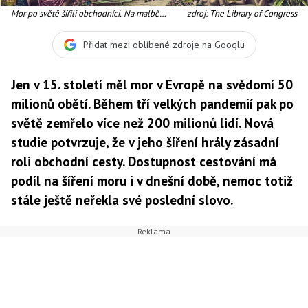
Mor po světě šířili obchodníci. Na malbě
zdroj: The Library of Congress
Hernando Cortéz s Indiány v Mexiku. Ilustrace
Přidat mezi oblíbené zdroje na Googlu
Jen v 15. století měl mor v Evropě na svědomí 50
milionů obětí. Během tří velkých pandemií pak po
světě zemřelo více než 200 milionů lidí. Nová
studie potvrzuje, že v jeho šíření hrály zásadní
roli obchodní cesty. Dostupnost cestování má
podíl na šíření moru i v dnešní době, nemoc totiž
stále ještě neřekla své poslední slovo.