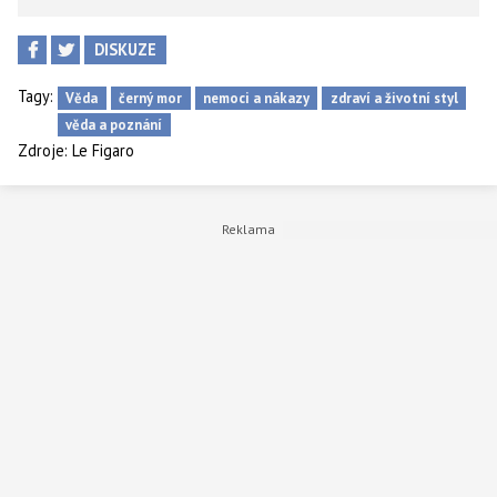
DISKUZE
Tagy:
Věda
černý mor
nemoci a nákazy
zdraví a životní styl
věda a poznání
Zdroje:
Le Figaro