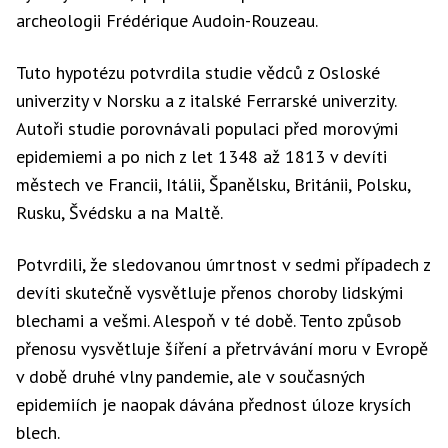
archeologii Frédérique Audoin-Rouzeau.
Tuto hypotézu potvrdila studie vědců z Osloské
univerzity v Norsku a z italské Ferrarské univerzity.
Autoři studie porovnávali populaci před morovými
epidemiemi a po nich z let 1348 až 1813 v devíti
městech ve Francii, Itálii, Španělsku, Británii, Polsku,
Rusku, Švédsku a na Maltě.
Potvrdili, že sledovanou úmrtnost v sedmi případech z
devíti skutečně vysvětluje přenos choroby lidskými
blechami a vešmi. Alespoň v té době. Tento způsob
přenosu vysvětluje šíření a přetrvávání moru v Evropě
v době druhé vlny pandemie, ale v současných
epidemiích je naopak dávána přednost úloze krysích
blech.