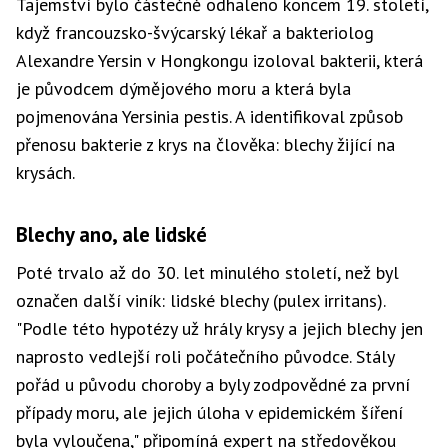
Tajemství bylo částečně odhaleno koncem 19. století,
když francouzsko-švýcarský lékař a bakteriolog
Alexandre Yersin v Hongkongu izoloval bakterii, která
je původcem dýmějového moru a která byla
pojmenována Yersinia pestis. A identifikoval způsob
přenosu bakterie z krys na člověka: blechy žijící na
krysách.
Blechy ano, ale lidské
Poté trvalo až do 30. let minulého století, než byl
označen další viník: lidské blechy (pulex irritans).
"Podle této hypotézy už hrály krysy a jejich blechy jen
naprosto vedlejší roli počátečního původce. Stály
pořád u původu choroby a byly zodpovědné za první
případy moru, ale jejich úloha v epidemickém šíření
byla vyloučena," připomíná expert na středověkou