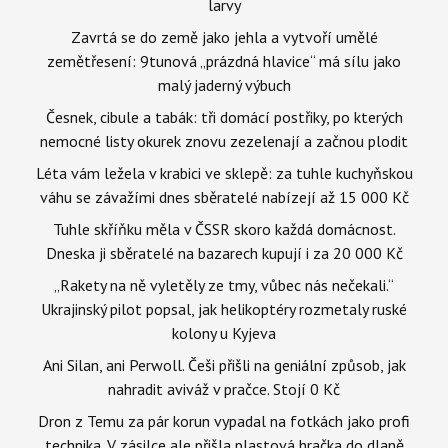
larvy
Zavrtá se do země jako jehla a vytvoří umělé
zemětřesení: 9tunová „prázdná hlavice“ má sílu jako
malý jaderný výbuch
Česnek, cibule a tabák: tři domácí postřiky, po kterých
nemocné listy okurek znovu zezelenají a začnou plodit
Léta vám ležela v krabici ve sklepě: za tuhle kuchyňskou
váhu se závažími dnes sběratelé nabízejí až 15 000 Kč
Tuhle skříňku měla v ČSSR skoro každá domácnost.
Dneska ji sběratelé na bazarech kupují i za 20 000 Kč
„Rakety na ně vyletěly ze tmy, vůbec nás nečekali.“
Ukrajinský pilot popsal, jak helikoptéry rozmetaly ruské
kolony u Kyjeva
Ani Silan, ani Perwoll. Češi přišli na geniální způsob, jak
nahradit aviváž v pračce. Stojí 0 Kč
Dron z Temu za pár korun vypadal na fotkách jako profi
technika. V zásilce ale přišla plastová hračka do dlaně