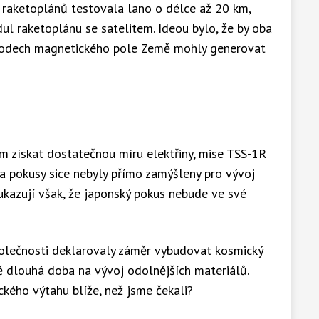
í raketoplánů testovala lano o délce až 20 km,
ul raketoplánu se satelitem. Ideou bylo, že by oba
 bodech magnetického pole Země mohly generovat
m získat dostatečnou míru elektřiny, mise TSS-1R
ba pokusy sice nebyly přímo zamýšleny pro vývoj
kazují však, že japonský pokus nebude ve své
polečnosti deklarovaly záměr vybudovat kosmický
ě dlouhá doba na vývoj odolnějších materiálů.
ckého výtahu blíže, než jsme čekali?