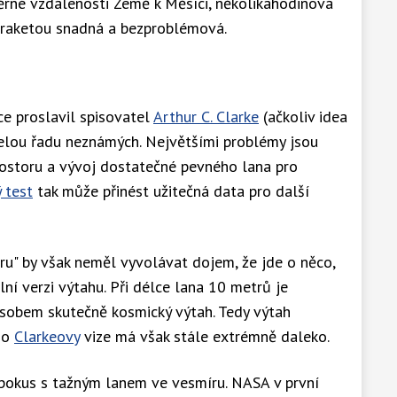
ěrné vzdálenosti Země k Měsíci, několikahodinová
u raketou snadná a bezproblémová.
ce proslavil spisovatel
Arthur C. Clarke
(ačkoliv idea
 celou řadu neznámých. Největšími problémy jsou
ostoru a vývoj dostatečné pevného lana pro
ý test
tak může přinést užitečná data pro další
u" by však neměl vyvolávat dojem, že jde o něco,
ní verzi výtahu. Při délce lana 10 metrů je
sobem skutečně kosmický výtah. Tedy výtah
Do
Clarkeovy
vize má však stále extrémně daleko.
 pokus s tažným lanem ve vesmíru. NASA v první