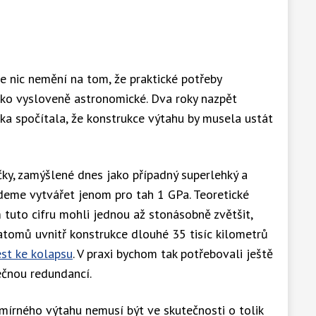
le nic nemění na tom, že praktické potřeby
ko vysloveně astronomické. Dva roky nazpět
ka spočítala, že konstrukce výtahu by musela ustát
čky, zamýšlené dnes jako případný superlehký a
deme vytvářet jenom pro tah 1 GPa. Teoretické
 tuto cifru mohli jednou až stonásobně zvětšit,
 atomů uvnitř konstrukce dlouhé 35 tisíc kilometrů
st ke kolapsu
. V praxi bychom tak potřebovali ještě
tečnou redundancí.
írného výtahu nemusí být ve skutečnosti o tolik