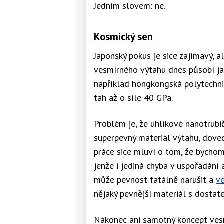
Jedním slovem: ne.
Kosmický sen
Japonský pokus je sice zajímavý, a
vesmírného výtahu dnes působí ja
například hongkongská polytechni
tah až o síle 40 GPa.
Problém je, že uhlíkové nanotrubi
superpevný materiál výtahu, dove
práce sice mluví o tom, že bychom
jenže i jediná chyba v uspořádání
může pevnost fatálně narušit a
vé
nějaký pevnější materiál s dosta
Nakonec ani samotný koncept vesm