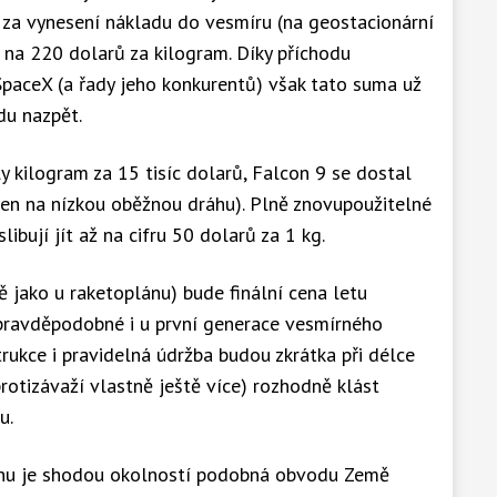
nu za vynesení nákladu do vesmíru (na geostacionární
na 220 dolarů za kilogram. Díky příchodu
SpaceX (a řady jeho konkurentů) však tato suma už
du nazpět.
y kilogram za 15 tisíc dolarů, Falcon 9 se dostal
jen na nízkou oběžnou dráhu). Plně znovupoužitelné
bují jít až na cifru 50 dolarů za 1 kg.
 jako u raketoplánu) bude finální cena letu
k pravděpodobné i u první generace vesmírného
rukce i pravidelná údržba budou zkrátka při délce
protizávaží vlastně ještě více) rozhodně klást
u.
áhu je shodou okolností podobná obvodu Země