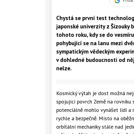
Přida
Chystá se první test technolo
japonské univerzity z Šizouky 
tohoto roku, kdy se do vesmír
pohybující se na lanu mezi dvěm
sympatickým vědeckým experim
v dohledné budoucnosti od něj 
nelze.
Kosmický výtah je dost možná nej
spojující povrch Země na rovníku s
potenciálně mohlo vynášet lidi a
rychle a bezpečně. Místo na oběžné
orbitální mechaniky stále nad jed