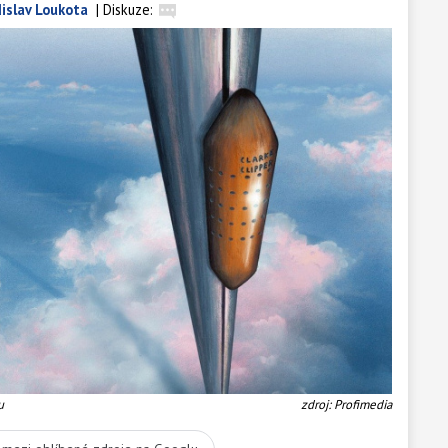
islav Loukota
|
Diskuze:
u
zdroj: Profimedia