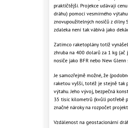
praktičtější. Projekce udávají ce
dráhu) pomocí vesmírného výtahu 
znovupoužitelných nosičů z dílny 
zdaleka není tak vábivá jako deká
Zatímco raketoplány totiž vynášel
zhruba na 400 dolarů za 1 kg (ač 
nosiče jako BFR nebo New Glenn sli
Je samozřejmě možné, že (podobně
raketou vyšší, totéž je stejně ta
výtahu. Jeho vývoj, bezpečná konst
35 tisíc kilometrů (kvůli potřebě 
značné nároky na rozpočet projekt
Vzdálenost na geostacionární dr