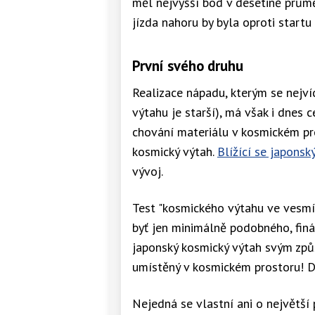
měl nejvyšší bod v desetině prům
jízda nahoru by byla oproti start
První svého druhu
Realizace nápadu, kterým se nejví
výtahu je starší), má však i dnes
chování materiálu v kosmickém pr
kosmický výtah.
Blížící se japonsk
vývoj.
Test "kosmického výtahu ve vesmír
byť jen minimálně podobného, finál
japonský kosmický výtah svým způ
umístěný v kosmickém prostoru! 
Nejedná se vlastní ani o největší