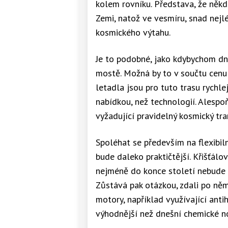
kolem rovníku. Představa, že něk
Zemi, natož ve vesmíru, snad nejl
kosmického výtahu.
Je to podobné, jako kdybychom dn
mostě. Možná by to v součtu cenu 
letadla jsou pro tuto trasu rychle
nabídkou, než technologií. Alespo
vyžadující pravidelný kosmický tr
Spoléhat se především na flexibiln
bude daleko praktičtější. Křišťál
nejméně do konce století nebude v
Zůstává pak otázkou, zdali po něm
motory, například využívající ant
výhodnější než dnešní chemické no