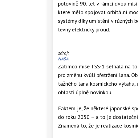
polovině 90. let v rámci dvou mis
které mělo spojovat orbitální mod
systémy díky umístění v různých
levný elektrický proud.
TSS-
zdroj:
1
NASA
v
Zatímco mise TSS-1 selhala na to
umělecké
pro změnu kvůli přetržení lana. O
vizi
tažného lana kosmického výtahu, u
oblasti úplně novinkou.
Faktem je, že některé japonské s
do roku 2050 – a to je dostatečn
Znamená to, že je realizace kosmi