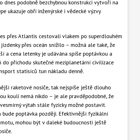
do dnes podobně bezchybnou konstrukci vytvoří na
épe ukazuje obří inženýrské i vědecké výzvy
es přes Atlantis cestovali vlakem po superdlouhém
jízdenky přes oceán snížilo – možná ale také, že
jší a cena letenky je udávána spíše poptávkou a
ň do příchodu skutečné meziplanetární civilizace
ansport statisíců tun nákladu denně.
ější raketové nosiče, tak nejspíše ještě dlouho
ovou kouli nemá nikdo – je ale pravděpodobné, že
esmírný výtah stále fyzicky možné postavit.
 bude poptávka později. Efektivnější fyzikální
ihmotu, mohou být v daleké budoucnosti ještě
siče.