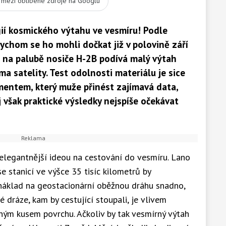
t mezi oblíbené zdroje na Googlu
gií kosmického výtahu ve vesmíru! Podle
bychom se ho mohli dočkat již v polovině září
u na palubě nosiče H-2B podívá malý výtah
a satelity. Test odolnosti materiálu je sice
entem, který muže přinést zajímavá data,
však praktické výsledky nejspíše očekávat
elegantnější ideou na cestování do vesmíru. Lano
e stanicí ve výšce 35 tisíc kilometrů by
 náklad na geostacionární oběžnou dráhu snadno,
 dráze, kam by cestující stoupali, je vlivem
iným kusem povrchu. Ačkoliv by tak vesmírný výtah