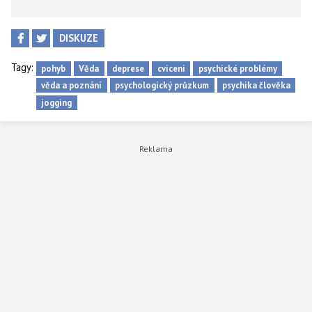
DISKUZE
Tagy:
pohyb
Věda
deprese
cviceni
psychické problémy
věda a poznání
psychologický průzkum
psychika člověka
jogging