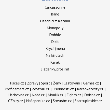
Carcassonne
Bang
Osadníci z Katanu
Monopoly
Dobble
Dixit
Krycí jména
Na křídlech
Karak
Jízdenky, prosím!
Tiscali.cz
|
Zprávy
|
Sport
|
Ženy
|
Cestování
|
Games.cz
|
Profigamers.cz
|
ZeStolu.cz
|
Osobnosti.cz
|
Karaoketexty.cz
|
Úschovna.cz
|
Nedd.cz
|
Moulík.cz
|
Fights.cz
|
Dokina.cz
|
CZhity.cz
|
Našepeníze.cz
|
Srovnám.cz
|
StartupInsider.cz