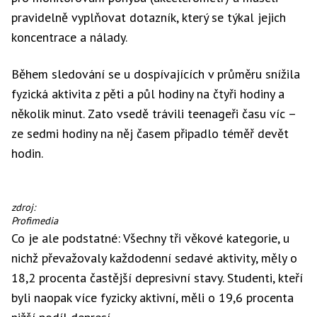
pravidelně vyplňovat dotazník, který se týkal jejich
koncentrace a nálady.
Během sledování se u dospívajících v průměru snížila
fyzická aktivita z pěti a půl hodiny na čtyři hodiny a
několik minut. Zato vsedě trávili teenageři času víc –
ze sedmi hodiny na něj časem připadlo téměř devět
hodin.
Golf,
zdroj:
dobrý
Profimedia
sport
Co je ale podstatné: Všechny tři věkové kategorie, u
pro
nichž převažovaly každodenní sedavé aktivity, měly o
dobu
sociálního
18,2 procenta častější depresivní stavy. Studenti, kteří
odstupu.
byli naopak více fyzicky aktivní, měli o 19,6 procenta
Zejména,
když