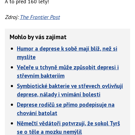
A to před 160 lety!
Zdroj:
The Frontier Post
Mohlo by vás zajímat
Humor a deprese k sobě mají blíž, než si
myslíte
Večeře u tchyně může způsobit depresi i
střevním bakteriím
Symbiotické bakterie ve střevech ovlivňují
deprese, nálady i vnímání bolesti
Deprese rodičů se přímo podepisuje na
chování batolat
Němečtí vědátoři potvrzují, že sokol Tyrš
se o těle a mozku nemýlil