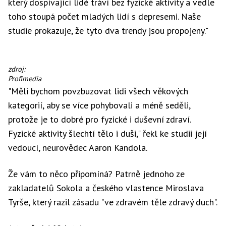
který dospívající lidé tráví bez fyzické aktivity a vedle
toho stoupá počet mladých lidí s depresemi. Naše
studie prokazuje, že tyto dva trendy jsou propojeny."
zdroj:
Profimedia
"Měli bychom povzbuzovat lidi všech věkových
kategorií, aby se více pohybovali a méně seděli,
protože je to dobré pro fyzické i duševní zdraví.
Fyzické aktivity šlechtí tělo i duši," řekl ke studii její
vedoucí, neurovědec Aaron Kandola.
Že vám to něco připomíná? Patrně jednoho ze
zakladatelů Sokola a českého vlastence Miroslava
Tyrše, který razil zásadu "ve zdravém těle zdravý duch".