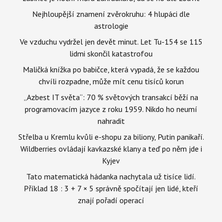
Nejhloupější znamení zvěrokruhu: 4 hlupáci dle
astrologie
Ve vzduchu vydržel jen devět minut. Let Tu-154 se 115
lidmi skončil katastrofou
Maličká knížka po babičce, která vypadá, že se každou
chvíli rozpadne, může mít cenu tisíců korun
„Azbest IT světa“: 70 % světových transakcí běží na
programovacím jazyce z roku 1959. Nikdo ho neumí
nahradit
Střelba u Kremlu kvůli e-shopu za biliony, Putin panikaří.
Wildberries ovládají kavkazské klany a teď po něm jde i
Kyjev
Tato matematická hádanka nachytala už tisíce lidí.
Příklad 18 : 3 + 7 × 5 správně spočítají jen lidé, kteří
znají pořadí operací