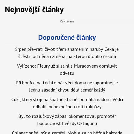
Nejnovější články
Doporučené články
Srpen převrátí život třem znamením naruby. Čeká je
štěstí, odměna i změna, na kterou dlouho čekala
Vyřízeno: Fleury už si stihl s Muradovem domluvit
odvetu
Při bouřce na těchto pár věcí doma nezapomínejte.
Jednu zásadní chybu dělá téměř každý
Cukr, který stojí na špatné straně, pomáhá nádoru. Vědci
odhalili nebezpečnou roli fruktózy
Byl to rozlučkový zápas, okomentoval promotér
budoucnost hvězdy Oktagonu
Chlapec snědl sýr a zemřel. Mohla za to běžná bakterie