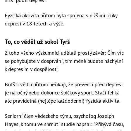
nižší podíl depresí.
chodíte
ve
Fyzická aktivita přitom byla spojena s nižšími riziky
flightu
sám
depresí v 18 letech a výše.
To, co věděl už sokol Tyrš
Z toho všeho výzkumníci udělali prostý závěr: Čím víc
se pohybujete v dospívání, tím méně budete náchylní
k depresím v dospělosti.
Britští vědci přitom neříkají, že prevencí před depresí
je náročný nebo dokonce špičkový sport. Stačí lehká
ale pravidelná (nejlépe každodenní) fyzická aktivita.
Seniorní člen vědeckého týmu, psycholog Joselph
Hayes, k tomu ve shrnutí studie napsal: "Přibývá času,