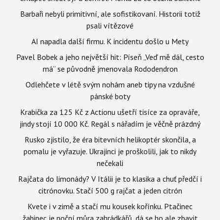
Barbaři nebyli primitivní, ale sofistikovaní. Historii totiž
psali vítězové
AI napadla další firmu. K incidentu došlo u Mety
Pavel Bobek a jeho největší hit: Píseň „Veď mě dál, cesto
má“ se původně jmenovala Rododendron
Odlehčete v létě svým nohám aneb tipy na vzdušné
pánské boty
Krabička za 125 Kč z Actionu ušetří tisíce za opraváře,
jindy stojí 10 000 Kč. Regál s nářadím je věčně prázdný
Rusko zjistilo, že éra bitevních helikoptér skončila, a
pomalu je vyřazuje. Ukrajinci je proškolili, jak to nikdy
nečekali
Rajčata do limonády? V Itálii je to klasika a chuť předčí i
citrónovku. Stačí 500 g rajčat a jeden citrón
Kvete i v zimě a stačí mu kousek kořínku. Ptačinec
žabinec je noční můra zahrádkářů, dá se ho ale zbavit