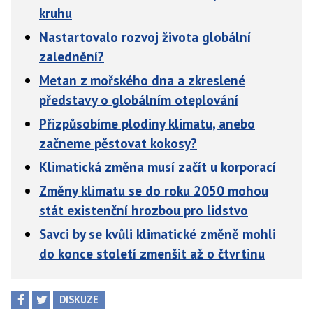
kruhu
Nastartovalo rozvoj života globální
zalednění?
Metan z mořského dna a zkreslené
představy o globálním oteplování
Přizpůsobíme plodiny klimatu, anebo
začneme pěstovat kokosy?
Klimatická změna musí začít u korporací
Změny klimatu se do roku 2050 mohou
stát existenční hrozbou pro lidstvo
Savci by se kvůli klimatické změně mohli
do konce století zmenšit až o čtvrtinu
DISKUZE