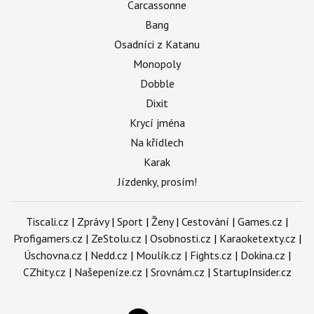
Carcassonne
Bang
Osadníci z Katanu
Monopoly
Dobble
Dixit
Krycí jména
Na křídlech
Karak
Jízdenky, prosím!
Tiscali.cz
|
Zprávy
|
Sport
|
Ženy
|
Cestování
|
Games.cz
|
Profigamers.cz
|
ZeStolu.cz
|
Osobnosti.cz
|
Karaoketexty.cz
|
Úschovna.cz
|
Nedd.cz
|
Moulík.cz
|
Fights.cz
|
Dokina.cz
|
CZhity.cz
|
Našepeníze.cz
|
Srovnám.cz
|
StartupInsider.cz