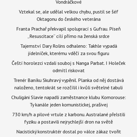
Vondráčkové
Vztekal se, ale udělal velkou chybu, pustil se šéf
Oktagonu do českého veterána
Franta Prachař překvapil spoluprací s Gufrau. Píseň
„Resuscitace“ cílí přímo na ženská srdce
Tajemství Dary Rolins odhaleno: Takhle vypadá
jídelníček, kterému vděčí za svou figuru
Čeští horolezci vzdali souboj s Nanga Parbat. I Holeček
odmítl riskovat
Trenér Baníku Skuhravý vypěnil. Planka od něj dostává
naloženo, tentokrát se rozčílil i kvůli světelné tabuli
Chuligáni Slavie napadli zaměstnance klubu Komorouse:
Ty kanále jeden komunistickej, prašivej
730 km/h a pilové vrtule z karbonu. Australané přelstili
fyziku a postavili nejrychlejší dron na světě
Nacistický konstruktér dostal po válce zákaz tvořit