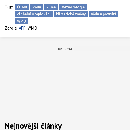
Tagy:
ČHMÚ
Věda
klima
meteorologie
globální oteplování
klimatické změny
věda a poznání
WMO
,
Zdroje:
AFP
WMO
Nejnovější články