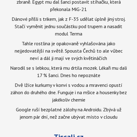
zbraně. Egypt mu dal šanci postavit stíhačku, která
překonala MiG-21
Dánové přišli s trikem, jak z F-35 udělat úplně jiný stroj.
Stačí vyměnit jednu součástku pod trupem a nasadit
modul Terma
Tahle rostlina je opakovaně vyhlašována jako
nejjedovatější na světě. Spousta Čechů to ale vůbec
neví a dál ji mají ve svých květináčích
Narodil se s lebkou, která mu drtila mozek. Lékaři mu dali
17 % šanci. Dnes ho nepoznáte
Dvě lžíce kurkumy v konvi s vodou a mravenci opustí
záhon do druhého dne. Funguje i na mšice a housenky bez
jakékoliv chemie
Google ruší bezplatné zálohy na Androidu. Zbývá už
jenom pár dní, než začne ubývat místo v cloudu
Tiscali.cz