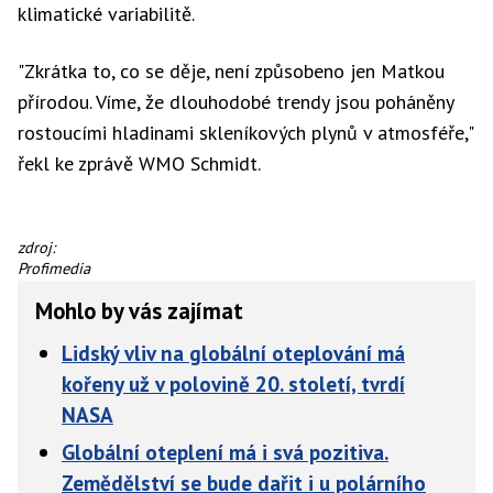
klimatické variabilitě.
"Zkrátka to, co se děje, není způsobeno jen Matkou
přírodou. Víme, že dlouhodobé trendy jsou poháněny
rostoucími hladinami skleníkových plynů v atmosféře,"
řekl ke zprávě WMO Schmidt.
Nastupuje
zdroj:
na
Profimedia
Noemovu
Mohlo by vás zajímat
archu?
Lidský vliv na globální oteplování má
kořeny už v polovině 20. století, tvrdí
NASA
Globální oteplení má i svá pozitiva.
Zemědělství se bude dařit i u polárního